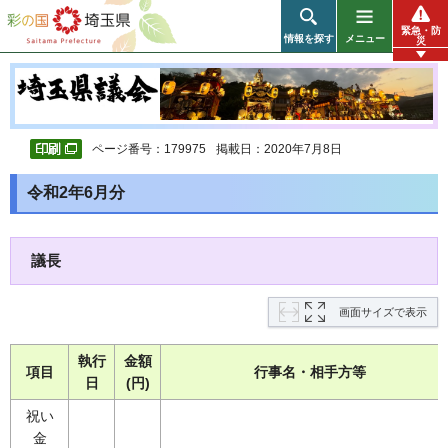
彩の国 埼玉県
緊急・防
情報を探す
メニュー
災
ページ番号：179975
掲載日：2020年7月8日
令和2年6月分
議長
画面サイズで表示
執行
金額
項目
行事名・相手方等
日
(円)
祝い
金