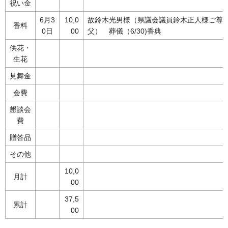
祝い金
6月3
10,0
故鈴木光男様（県議会議員鈴木正人様ご尊
香料
0日
00
父） 葬儀（6/30)香典
供花・
生花
見舞金
会費
懇談会
費
贈答品
その他
10,0
月計
00
37,5
累計
00