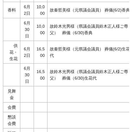
6月
10,0
香料
故秦哲美様（元県議会議員） 葬儀(6/2)香典
2日
00
6月
10,0
故鈴木光男様（県議会議員鈴木正人様ご尊
30
00
父） 葬儀（6/30)香典
日
供
6月
16,5
故秦哲美様（元県議会議員） 葬儀(6/2)生花
花・
2日
00
代
生花
6月
16,5
故鈴木光男様（県議会議員鈴木正人様ご尊
30
00
父） 葬儀（6/30)生花代
日
見舞
金
会費
懇談
会費