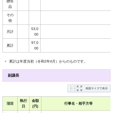
贈答
品
その
他
53,0
月計
00
97,0
累計
00
累計は年度当初（令和2年4月）からのものです。
副議長
画面サイズで表示
執行
金額
項目
行事名・相手方等
日
(円)