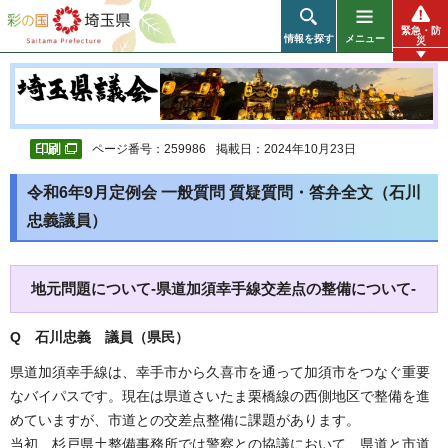
彩の国 埼玉県
緊急・防
情報を探す
メニュー
災
ページ番号：259986
掲載日：2024年10月23日
令和6年9月定例会 一般質問 質疑質問・答弁全文（石川
忠義議員）
地元問題について-県道加須幸手線交差点の整備について-
Q 石川忠義 議員（県民）
県道加須幸手線は、幸手市から久喜市を通って加須市をつなぐ重要
なバイパスです。現在は県道さいたま栗橋線の西側地区で整備を進
めていますが、市道との交差点整備に課題があります。
当初、杉戸県土整備事務所では警察との協議において、県道と市道