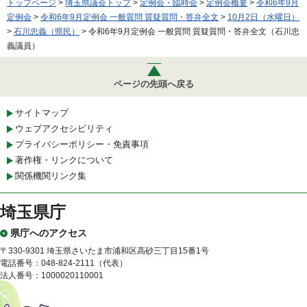
トップページ
>
埼玉県議会トップ
>
定例会・臨時会
>
定例会概要
>
令和6年9月
定例会
>
令和6年9月定例会 一般質問 質疑質問・答弁全文
>
10月2日（水曜日）
>
石川忠義（県民）
> 令和6年9月定例会 一般質問 質疑質問・答弁全文（石川忠
義議員）
ページの先頭へ戻る
サイトマップ
ウェブアクセシビリティ
プライバシーポリシー・免責事項
著作権・リンクについて
関係機関リンク集
埼玉県庁
県庁へのアクセス
〒330-9301 埼玉県さいたま市浦和区高砂三丁目15番1号
電話番号：048-824-2111（代表）
法人番号：1000020110001