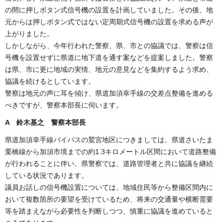
の間に押しボタン式信号機の設置を計画していました。その後、地
元からは押しボタン式ではない定周期式信号機の設置を求める声が
上がりました。
しかしながら、今年行われた警察、県、市との協議では、警察は信
号機を設置せずに県道に地下道を通す案などを提案しました。警察
は県、市に更に地域の実情、地元の意見などを集約するよう求め、
協議を続けるとしています。
警察は地元の声に耳を傾け、県道加須幸手線の交差点整備を進める
べきですが、警察本部長に伺います。
A 鈴木基之 警察本部長
県道加須幸手線バイパスの鷲宮地区につきましては、県道さいたま
栗橋線から加須市境までの約1.3キロメートル区間において道路整備
が行われることに伴い、県警察では、道路管理者と共に協議を継続
している状況であります。
議員お話しの信号機設置については、地域住民等から整備区間内に
おいて複数箇所の要望を受けているため、将来の交通量や横断需要
等を踏まえながら必要性を判断しつつ、慎重に協議を進めていると