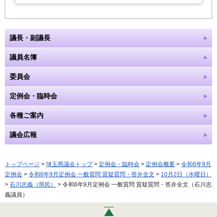
議長・副議長
議員名簿
委員会
定例会・臨時会
各種ご案内
議会広報
トップページ
>
埼玉県議会トップ
>
定例会・臨時会
>
定例会概要
>
令和6年9月
定例会
>
令和6年9月定例会 一般質問 質疑質問・答弁全文
>
10月2日（水曜日）
>
石川忠義（県民）
> 令和6年9月定例会 一般質問 質疑質問・答弁全文（石川忠
義議員）