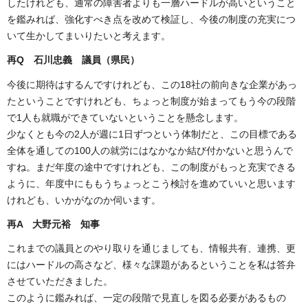
したけれども、通常の障害者よりも一層ハードルが高いということ
を鑑みれば、強化すべき点を改めて検証し、今後の制度の充実につ
いて生かしてまいりたいと考えます。
再
Q 石川忠義 議員（県民）
今後に期待はするんですけれども、この18社の前向きな企業があっ
たということですけれども、ちょっと制度が始まってもう今の段階
で1人も就職ができていないということを懸念します。
少なくとも今の2人が週に1日ずつという体制だと、この目標である
全体を通しての100人の就労にはなかなか結び付かないと思うんで
すね。まだ年度の途中ですけれども、この制度がもっと充実できる
ように、年度中にももうちょっとこう検討を進めていいと思います
けれども、いかがなのか伺います。
再
A 大野元裕 知事
これまでの議員とのやり取りを通じましても、情報共有、連携、更
にはハードルの高さなど、様々な課題があるということを私は答弁
させていただきました。
このように鑑みれば、一定の段階で見直しを図る必要があるもの