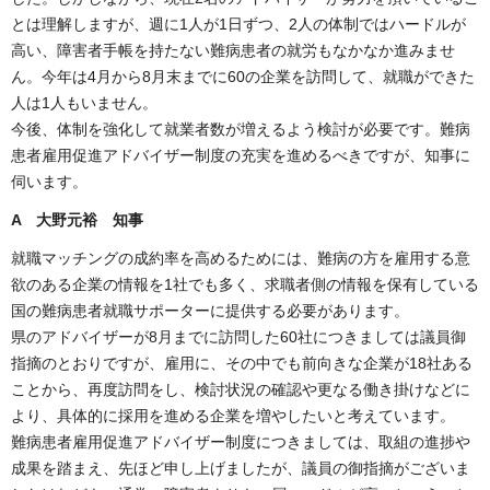
とは理解しますが、週に1人が1日ずつ、2人の体制ではハードルが
高い、障害者手帳を持たない難病患者の就労もなかなか進みませ
ん。今年は4月から8月末までに60の企業を訪問して、就職ができた
人は1人もいません。
今後、体制を強化して就業者数が増えるよう検討が必要です。難病
患者雇用促進アドバイザー制度の充実を進めるべきですが、知事に
伺います。
A 大野元裕 知事
就職マッチングの成約率を高めるためには、難病の方を雇用する意
欲のある企業の情報を1社でも多く、求職者側の情報を保有している
国の難病患者就職サポーターに提供する必要があります。
県のアドバイザーが8月までに訪問した60社につきましては議員御
指摘のとおりですが、雇用に、その中でも前向きな企業が18社ある
ことから、再度訪問をし、検討状況の確認や更なる働き掛けなどに
より、具体的に採用を進める企業を増やしたいと考えています。
難病患者雇用促進アドバイザー制度につきましては、取組の進捗や
成果を踏まえ、先ほど申し上げましたが、議員の御指摘がございま