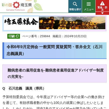
彩の国 埼玉県
緊急・防
情報を探す
メニュー
災
ページ番号：259844
掲載日：2024年10月23日
令和6年9月定例会 一般質問 質疑質問・答弁全文（石川
忠義議員）
難病患者の雇用促進を-難病患者雇用促進アドバイザー制度
の充実を-
Q 石川忠義 議員（県民）
予算特別委員会では、今年度はアドバイザー等の企業への働き掛け
を通じて、有効求職者数の中から100人の就業に伸ばしたいとしま
した。しかしながら、現在2名のアドバイザーが努力を頂いているこ