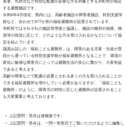
害者、乳幼児など特別な配慮が必要な方を対象とする市町村が指定
する避難施設です。
令和6年4月現在、県内には、高齢者施設や障害者施設、特別支援学
校など、合わせて877か所の福祉避難所が設置されています。
市町村ではそれぞれの施設管理者と協議し、施設の種別や規模、物
資等の状況に応じて、どのような方を受け入れるかなどについて協
定を結んでいます。
議員お話しの「福祉こども避難所」は、障害のある児童・生徒が普
段から通っている特別支援学校が福祉避難所となることで、環境の
変化に敏感な障害児にとっては避難生活の安心に繋がり、大変有益
であると考えます。
高齢や障害などで配慮が必要とされる多くの方を受け入れることが
できる福祉避難所を増やしていく必要がありますが、「福祉こども
避難所」のように、障害児の特性に応じた避難所が設置されること
も大変重要と考えております。
上記質問・答弁は速報版です。
上記質問・答弁は、一問一答形式でご覧いただけるように編集し