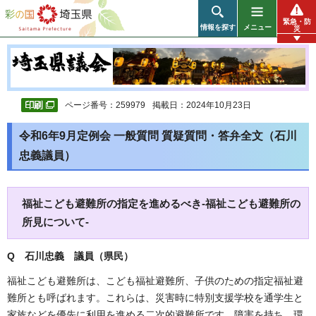
彩の国 埼玉県
緊急・防
情報を探す
メニュー
災
ページ番号：259979
掲載日：2024年10月23日
令和6年9月定例会 一般質問 質疑質問・答弁全文（石川
忠義議員）
福祉こども避難所の指定を進めるべき-福祉こども避難所の
所見について-
Q 石川忠義 議員（県民）
福祉こども避難所は、こども福祉避難所、子供のための指定福祉避
難所とも呼ばれます。これらは、災害時に特別支援学校を通学生と
家族などを優先に利用を進める二次的避難所です。障害を持ち、環