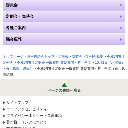
委員会
定例会・臨時会
各種ご案内
議会広報
トップページ
>
埼玉県議会トップ
>
定例会・臨時会
>
定例会概要
>
令和6年9月
定例会
>
令和6年9月定例会 一般質問 質疑質問・答弁全文
>
10月2日（水曜日）
>
石川忠義（県民）
> 令和6年9月定例会 一般質問 質疑質問・答弁全文（石川忠
義議員）
ページの先頭へ戻る
サイトマップ
ウェブアクセシビリティ
プライバシーポリシー・免責事項
著作権・リンクについて