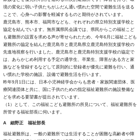
境の変化に弱い子供たちがふだん通い慣れた空間で避難生活を送る
ことで、心身への影響を軽減するものと期待がされています。
鹿児島市、熊本市、福岡市なども、それぞれの県立特別支援学校と
協定を結んでいます。無所属県民会議では、県民からこの福祉こど
も避難所の設置を求める声が寄せられたため、今年6月に福祉こども
避難所の協定を結んだ鹿児島市と鹿児島県立鹿児島特別支援学校の
先進地視察を行いました。鹿児島市と鹿児島特別支援学校の協定で
は、あらかじめ利用する予定の通学生、卒業生、障害がある方と家
族などを登録するなどして原則的に登録者が優先に避難を行い、通
い慣れた学校の施設、設備で避難生活を行います。
昨年9月1日には、日本小児神経学会からも患者・家族関連団体、医
療関連団体と共に、国に子供のための指定福祉避難所の施設整備な
どを求める要望書が提出されています。
（1）として、この福祉こども避難所の所見について、福祉避難所を
所管する福祉部長に伺います。
A 細野正 福祉部長
福祉避難所は、一般の避難所では生活することが困難な高齢者や障