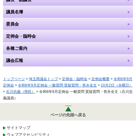
議員名簿
委員会
定例会・臨時会
各種ご案内
議会広報
トップページ
>
埼玉県議会トップ
>
定例会・臨時会
>
定例会概要
>
令和6年9月
定例会
>
令和6年9月定例会 一般質問 質疑質問・答弁全文
>
10月2日（水曜日）
>
石川忠義（県民）
> 令和6年9月定例会 一般質問 質疑質問・答弁全文（石川忠
義議員）
ページの先頭へ戻る
サイトマップ
ウェブアクセシビリティ