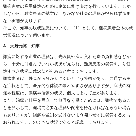
難病患者の雇用促進のために企業に働き掛けを行っています。しか
しながら、難病患者の就労は、なかなか社会の理解が得られず進ま
ない実態があります。
そこで、知事の現状認識について、（1）として、難病患者全体の就
労状況について伺います。
A 大野元裕 知事
難病に対する企業の理解は、先入観や雇い入れた際の負担感などか
ら、十分には進んでいない状況が見られ、難病患者の就労をより促
進すべき状況に残念ながらあると考えております。
難病患者は、外見から分かりにくいという特徴があり、共通する主
な症状として、全身的な体調の崩れやすさがありますが、症状の有
無や程度は、疾病や治療の状況、個人によって差があります。
また、治療と仕事を両立して無理なく働くためには、難病であるこ
とを開示して、職場で必要な理解や配慮を得なければならない場合
もありますが、誤解や差別を受けないよう開示せずに就労する方も
おられます。このような状況であると認識しております。