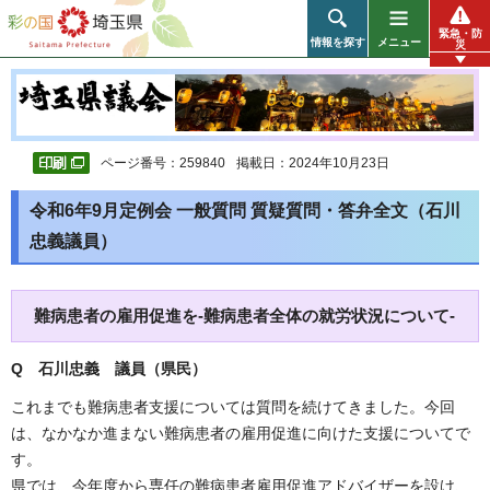
彩の国 埼玉県
緊急・防
情報を探す
メニュー
災
ページ番号：259840
掲載日：2024年10月23日
令和6年9月定例会 一般質問 質疑質問・答弁全文（石川
忠義議員）
難病患者の雇用促進を-難病患者全体の就労状況について-
Q 石川忠義 議員（県民）
これまでも難病患者支援については質問を続けてきました。今回
は、なかなか進まない難病患者の雇用促進に向けた支援についてで
す。
県では、今年度から専任の難病患者雇用促進アドバイザーを設け、