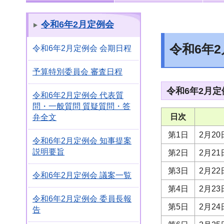
令和6年2月定例会
令和6年
令和6年2月定例会 会期日程
予算特別委員会 審査日程
令和6年2月
令和6年2月定例会 代表質
問・一般質問 質疑質問・答
日次
弁全文
第1日
2月2
令和6年2月定例会 知事提案
説明要旨
第2日
2月2
第3日
2月2
令和6年2月定例会 議案一覧
第4日
2月2
令和6年2月定例会 委員長報
第5日
2月2
告