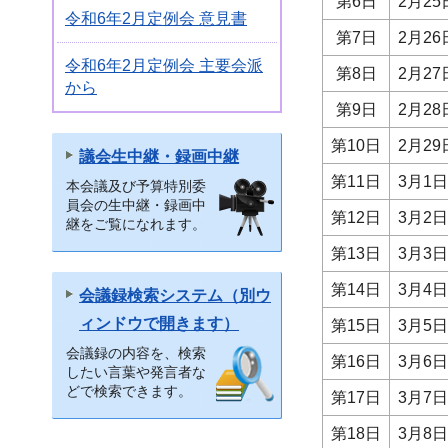
第6日
2月2
令和6年2月定例会 意見書
第7日
2月2
令和6年2月定例会 主要会派
第8日
2月2
から
第9日
2月2
第10日
2月2
議会生中継・録画中継
第11日
3月1
本会議及び予算特別委
員会の生中継・録画中
第12日
3月2
継をご覧になれます。
第13日
3月3
第14日
3月4
会議録検索システム（別ウ
ィンドウで開きます）
第15日
3月5
会議録の内容を、検索
第16日
3月6
したい言葉や発言者な
どで検索できます。
第17日
3月7
第18日
3月8