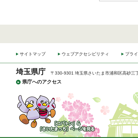
サイトマップ
ウェブアクセシビリティ
プライ
埼玉県庁
〒330-9301 埼玉県さいたま市浦和区高砂三
県庁へのアクセス
「コバトン」&「さいた
まっち」