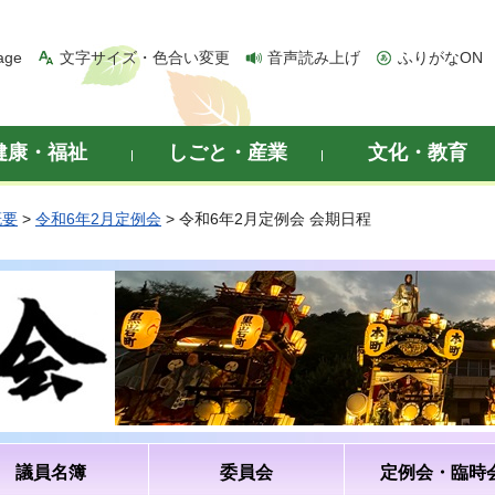
age
文字サイズ・色合い変更
音声読み上げ
ふりがなON
健康・福祉
しごと・産業
文化・教育
概要
>
令和6年2月定例会
> 令和6年2月定例会 会期日程
議員名簿
委員会
定例会・臨時