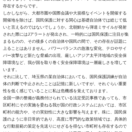
存在するからです。
しかしながら、大都市圏や国際会議や大規模なイベントを開催する
開催地を除けば、国民保護に対する関心は基礎自治体では総じて低
いと言えるのではないでしょうか。北朝鮮から弾道ミサイルが発射
された際にはJアラートが発出され、一時的には国民保護に注目が集
まるものの、その後多くの自治体や国民の間で、その存在が話題に
上ることはありません。パワーバランスの急激な変化、テロやサイ
バー攻撃など新たな脅威の出現、厳しいアジア太平洋地域の安全保
障環境など、我が国を取り巻く安全保障環境は一層厳しさを増して
います。
それに比して、埼玉県の某自治体においても、国民保護訓練が自治
体の判断で中止されたことは記憶に新しいですが、それぐらい重要
性を低く感じていることに私は危機感を覚えております。
全国一律の整備が義務付けられている法定受託事務であっても、市
区町村にその実施を委ねる我が国の行政システムにおいては、市区
町村の能力や、その実効性に大きな影響を与えます。殊に、国民保
護のように非日常的であり、高度に専門的な政策領域では、具体的
な行動規範の策定を先送りにせざるを得ない市町村も存在するので