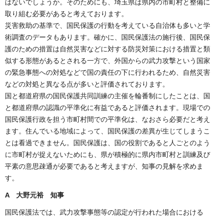
はないでしょうか。そのためにも、埼玉県は県内の市町村と整備に
取り組む必要があると考えております。
災害救助の基準で、国民保護の行動を考えている自治体も多いと学
術調査のデータもあります。確かに、国民保護法の施行後、国民保
護のための措置は自然災害などに対する防災対策における措置と類
似する形態があるとされる一方で、外国からの武力攻撃という国家
の緊急事態への対処などで国の責任の下に行われるため、自然災害
などの対処と異なる点が多いと評価されております。
国と都道府県の国民保護共同訓練の主催を輪番制にしたことは、国
と都道府県の認識の平準化に有益であると評価されます。現場での
国民保護行政を担う市町村間での平準化は、なおさら必要だと考え
ます。住んでいる地域によって、国民保護の差異が生じてしまうこ
とは看過できません。国民保護は、国の役割であると人ごとのよう
に市町村が捉えないためにも、県が積極的に県内市町村と訓練及び
平素の意思疎通が必要であると考えますが、知事の見解を求めま
す。
A 大野元裕 知事
国民保護法では、武力攻撃事態等の認定が行われた場合における