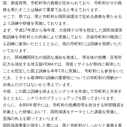
国、都道府県、市町村等の責務が定められており、市町村がその責
務を果たすことは極めて重要であると考えております。
そこで、県では、県と市町村が国民保護法で定める責務を果たせる
よう訓練や研修を実施しております。
まず、平成17年度から毎年度、大規模テロ等を想定した国民保護実
動訓練を市町村との共催により実施しており、共催市町村の職員に
も訓練に参加いただくとともに、他の市町村には訓練を視察いただ
いております。
また、関係機関同士の強固な連結を推進し、県全体の危機・災害対
応力を強化する埼玉版FEMAでは、弾道ミサイルが県内に着弾した
ことを想定した図上訓練を本年7月に実施し、市町村にも参加をいた
だき、ミサイル着弾時の訓練の重要性についての市町村の理解が一
歩進んだのではないかと考えています。
今後、この図上訓練を踏まえたシナリオを作成して市町村と共有す
るとともに、シナリオのブラッシュアップを図ってまいります。
さらに、令和5年度中には、市町村の危機管理を担当する幹部職員を
対象とした研修において、国民保護をテーマとした講義を実施し、
意識の向上を図ってまいります。
国民保護事案が発生した際には、県と市町村がしっかりと責務を果