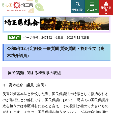
彩の国 埼玉県
緊急・防
情報を探す
メニュー
災
ページ番号：247192
掲載日：2023年12月28日
令和5年12月定例会 一般質問 質疑質問・答弁全文（高
木功介議員）
国民保護に関する埼玉県の取組
Q 高木功介 議員（自民）
災害対策基本法と比較した際、国民保護法の特徴として指摘される
のが集権性と分離性です。国民保護において、現場での国民保護行
政を担うのは市区町村にあると言え、その役割は極めて大きいもの
があります。それは、国民保護を担うマンパワーが基礎自治体側に