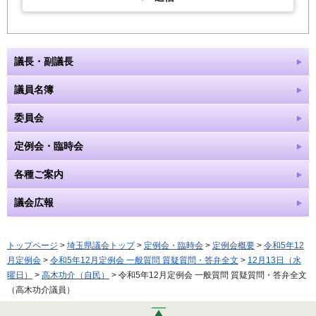
議長・副議長
議員名簿
委員会
定例会・臨時会
各種ご案内
議会広報
トップページ
>
埼玉県議会トップ
>
定例会・臨時会
>
定例会概要
>
令和5年12
月定例会
>
令和5年12月定例会 一般質問 質疑質問・答弁全文
>
12月13日（水
曜日）
>
高木功介（自民）
> 令和5年12月定例会 一般質問 質疑質問・答弁全文
（高木功介議員）