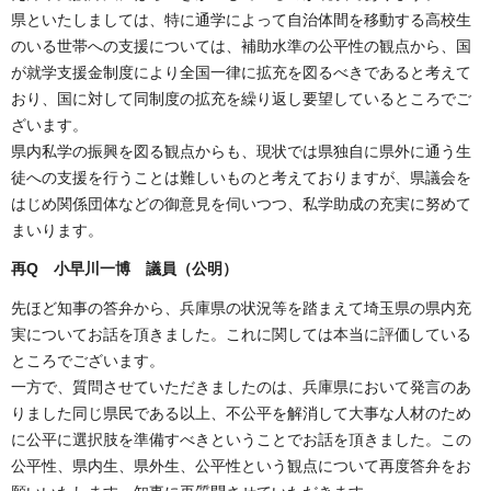
県といたしましては、特に通学によって自治体間を移動する高校生
のいる世帯への支援については、補助水準の公平性の観点から、国
が就学支援金制度により全国一律に拡充を図るべきであると考えて
おり、国に対して同制度の拡充を繰り返し要望しているところでご
ざいます。
県内私学の振興を図る観点からも、現状では県独自に県外に通う生
徒への支援を行うことは難しいものと考えておりますが、県議会を
はじめ関係団体などの御意見を伺いつつ、私学助成の充実に努めて
まいります。
再Q 小早川一博 議員（公明）
先ほど知事の答弁から、兵庫県の状況等を踏まえて埼玉県の県内充
実についてお話を頂きました。これに関しては本当に評価している
ところでございます。
一方で、質問させていただきましたのは、兵庫県において発言のあ
りました同じ県民である以上、不公平を解消して大事な人材のため
に公平に選択肢を準備すべきということでお話を頂きました。この
公平性、県内生、県外生、公平性という観点について再度答弁をお