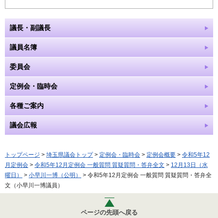
議長・副議長
議員名簿
委員会
定例会・臨時会
各種ご案内
議会広報
トップページ
>
埼玉県議会トップ
>
定例会・臨時会
>
定例会概要
>
令和5年12
月定例会
>
令和5年12月定例会 一般質問 質疑質問・答弁全文
>
12月13日（水
曜日）
>
小早川一博（公明）
> 令和5年12月定例会 一般質問 質疑質問・答弁全
文（小早川一博議員）
ページの先頭へ戻る