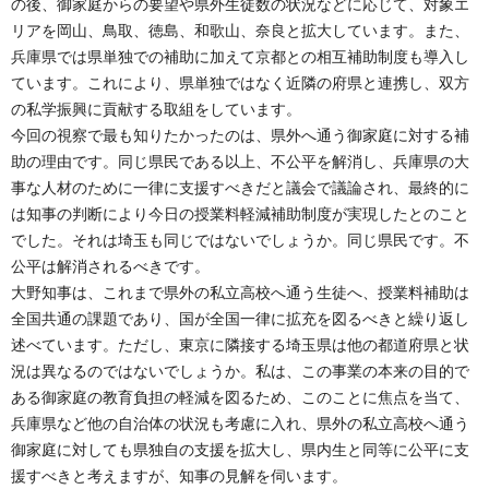
の後、御家庭からの要望や県外生徒数の状況などに応じて、対象エ
リアを岡山、鳥取、徳島、和歌山、奈良と拡大しています。また、
兵庫県では県単独での補助に加えて京都との相互補助制度も導入し
ています。これにより、県単独ではなく近隣の府県と連携し、双方
の私学振興に貢献する取組をしています。
今回の視察で最も知りたかったのは、県外へ通う御家庭に対する補
助の理由です。同じ県民である以上、不公平を解消し、兵庫県の大
事な人材のために一律に支援すべきだと議会で議論され、最終的に
は知事の判断により今日の授業料軽減補助制度が実現したとのこと
でした。それは埼玉も同じではないでしょうか。同じ県民です。不
公平は解消されるべきです。
大野知事は、これまで県外の私立高校へ通う生徒へ、授業料補助は
全国共通の課題であり、国が全国一律に拡充を図るべきと繰り返し
述べています。ただし、東京に隣接する埼玉県は他の都道府県と状
況は異なるのではないでしょうか。私は、この事業の本来の目的で
ある御家庭の教育負担の軽減を図るため、このことに焦点を当て、
兵庫県など他の自治体の状況も考慮に入れ、県外の私立高校へ通う
御家庭に対しても県独自の支援を拡大し、県内生と同等に公平に支
援すべきと考えますが、知事の見解を伺います。