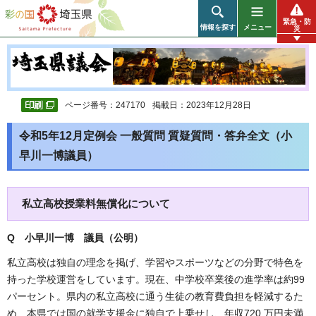
彩の国 埼玉県
緊急・防
情報を探す
メニュー
災
ページ番号：247170
掲載日：2023年12月28日
令和5年12月定例会 一般質問 質疑質問・答弁全文（小
早川一博議員）
私立高校授業料無償化について
Q 小早川一博 議員（公明）
私立高校は独自の理念を掲げ、学習やスポーツなどの分野で特色を
持った学校運営をしています。現在、中学校卒業後の進学率は約99
パーセント。県内の私立高校に通う生徒の教育費負担を軽減するた
め、本県では国の就学支援金に独自で上乗せし、年収720 万円未満