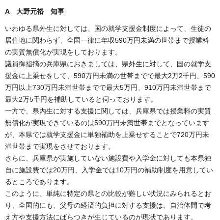
A 大野元裕 知事
いわゆる県外生に対しては、国の就学支援金制度によって、生徒の
居住地に関わらず、全国一律に年収590万円未満の世帯まで授業料
の実質無償化が実現をしております。
議員御指摘の兵庫県におきましては、県外生に対して、国の就学支
援金に上乗せをして、590万円未満の世帯までで最大2万2千円、590
万円以上730万円未満世帯までで最大5万円、910万円未満世帯まで
最大2万5千円を補助していると伺っております。
一方で、県内生に対する支援に関しては、兵庫県では授業料の実質
無償化が実現できているのは590万円未満世帯までとなっています
が、本県では就学支援金に単独補助を上乗せすることで720万円未
満世帯まで実現をさせております。
さらに、兵庫県が実施していない施設費や入学金に対しても本県独
自に施設費では20万円、入学金では10万円の補助制度を用意してい
るところであります。
このように、単純に特定の県との比較が難しい状況にみられるとお
り、全国的にも、父母の経済的負担に対する支援は、自治体間で考
え方や支援方法にばらつきが生じているのが現状であります。