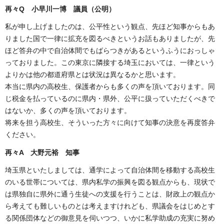
再々Q 小早川一博 議員（公明）
私が申し上げましたのは、公平性という観点、先ほど知事からもあ
りました国で一律に拡充を図るべきというお話もありましたが、先
ほど答弁の中で自治体間でもばらつきがあるというふうにおっしゃ
っておりました。この東京に隣接する埼玉においては、一律という
よりかは他の都道府県とは状況は異なるかと思います。
本当に県内の高校生、保護者からも多くの声を頂いております。同
じ税金を払っているのに県内・県外、公平に扱っていただくべきで
はないか、多くの声を頂いております。
将来を担う高校生、そういった方々に向けて知事の決意を再度答弁
ください。
再々A 大野元裕 知事
埼玉県といたしましては、通学によって自治体間を移動する高校生
のいる世帯については、県内私学の振興を図る観点からも、現状で
は県独自に県外に通う生徒への支援を行うことは、財政上の観点か
ら考えても難しいものとは考えますけれども、県議会をはじめとす
る関係団体などの御意見を伺いつつ、いかに私学助成の充実に努め