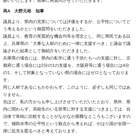
願いいたします。知事に再質問させていただきます。
再A 大野元裕 知事
議員より、県内の充実については評価をするが、公平性についてど
う考えるかという御質問をいただきました。
議員より、教育の実質的な機会均等を理念とし、同じ県民である以
上、兵庫県の「大事な人材のために一律に支援すべき」と議会で議
論された結果として御紹介をいただきました。
兵庫県の場合には、県内の私学に通う子供たちへの支援に対し、京
都府に通う場合には2分の1の支援を、大阪府等に通う場合には4分
の1、そして対象となっていない県の場合にはゼロとなっておりま
す。
同じ人材であるにもかかわらず、このように、必ずしも同じではあ
りません。
先ほど、私の方からも申し上げさせていただいたとおり、県外、県
内に関わらず、高校生のいる世帯に対する支援につきましては、自
治体で単純に比較することがなかなか困難なところもございますの
で、補助水準の公平性という観点から考えれば、やはり国が全国一
律に拡充を図るべきと考えております。