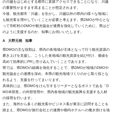
の川越をはじめとする都市に直接アクセスできることになり、川越
の重要性がますます高まることが想定されます。
今後、観光都市「川越」を生かし、川越以外の県内の様々な地域に
も観光客を増やしていくことが必要と考えます。県DMOが中心とな
って市町村のDMOや観光協会が連携を強化していくために、県はど
のように支援するのか、知事にお伺いいたします。
A 大野元裕 知事
県DMOの主な役割は、県内の各地域が主体となって行う観光資源の
磨き上げを支援し、こうした各地域の観光資源を結び付け、価値を
高めて効果的にPRし売り込んでいくことであります。
県では、県DMOの組織を強化することで、県DMOが地域のDMOや
観光協会との連携を深め、本県の観光地域づくりのかじ取り役とな
れるよう、支援を行ってまいります。
具体的には、県DMOをけん引するリーダーとなるポストである「D
MO本部長」の外部登用や、県内各地域の観光振興を支援する人材
の採用を行います。
また、海外から多くの観光客やビジネス客が東京に訪問することを
踏まえ、県DMOが旅行会社との連携や都内ホテルへの働き掛けを強