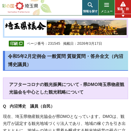
彩の国 埼玉県
緊急・防
情報を探す
メニュー
災
ページ番号：231545
掲載日：2026年3月17日
令和5年2月定例会 一般質問 質疑質問・答弁全文（内沼
博史議員）
アフターコロナの観光振興について - 県DMO埼玉県物産観
光協会を中心とした観光戦略について
Q 内沼博史
議員（自民）
現在、埼玉県物産観光協会が県DMOとなっています。DMOは、観
光庁が認定する観光地域づくり法人であり、地域の稼ぐ力を引き出
すとともに、地域への誇りと愛着を醸成する観光地経営の視点に立