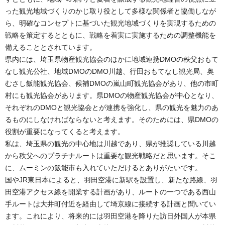
った観光地域づくりのかじ取り役として多様な関係者と協働しなが
ら、明確なコンセプトに基づいた観光地域づくりを実現するための
戦略を策定するとともに、戦略を着実に実施するための調整機能を
備えることとされています。
県内には、埼玉県物産観光協会のほかに地域連携DMOの秩父おもて
なし観光公社、地域DMOのDMO川越、行田おもてなし観光局、奥
むさし飯能観光協会、候補DMOの嵐山町観光協会があり、他の市町
村にも観光協会があります。県DMOの物産観光協会が中心となり、
それぞれのDMOと観光協会とが連携を強化し、県の観光を魅力のあ
るものにしなければならないと考えます。そのためには、県DMOの
役割が重要になってくると考えます。
私は、埼玉県の観光の中心地は川越であり、県が推奨している川越
から秩父へのプラチナルートは重要な観光戦略だと思います。そこ
に、ムーミンの飯能市も入れていただけるとありがたいです。
国やJR東日本によると、羽田空港に新駅を設置し、新たな路線、羽
田空港アクセス線を開業する計画があり、ルートの一つである西山
手ルートは大井町付近を経由して埼京線に接続する計画と聞いてい
ます。これにより、将来的には羽田空港を降りた訪日外国人が本県