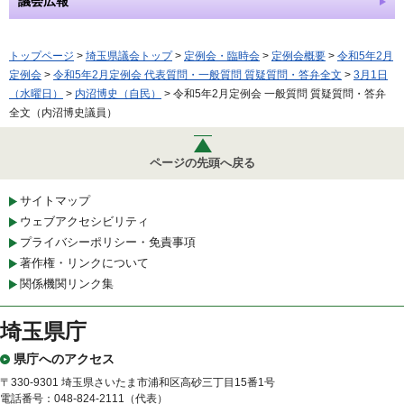
議会広報
トップページ
>
埼玉県議会トップ
>
定例会・臨時会
>
定例会概要
>
令和5年2月
定例会
>
令和5年2月定例会 代表質問・一般質問 質疑質問・答弁全文
>
3月1日
（水曜日）
>
内沼博史（自民）
> 令和5年2月定例会 一般質問 質疑質問・答弁
全文（内沼博史議員）
ページの先頭へ戻る
サイトマップ
ウェブアクセシビリティ
プライバシーポリシー・免責事項
著作権・リンクについて
関係機関リンク集
埼玉県庁
県庁へのアクセス
〒330-9301 埼玉県さいたま市浦和区高砂三丁目15番1号
電話番号：048-824-2111（代表）