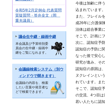
今後は加齢に伴
込まれています
令和5年2月定例会 代表質問
質疑質問・答弁全文（岡
また、フレイル
重夫議員）
成26年に介護
治体は総合事業
そこで、計画に
議会生中継・録画中継
次に、認知症予
本会議及び予算特別委
員会の生中継・録画中
認知症の予防に
継をご覧になれます。
なった後で安心
研究が進み、そ
認知症の原因は、
会議録検索システム（別ウ
ヌクレインとい
ィンドウで開きます）
れています。また
会議録の内容を、検索
したい言葉や発言者な
そこで、認知症予
どで検索できます。
の交流、4つ目は
若い人たちに認