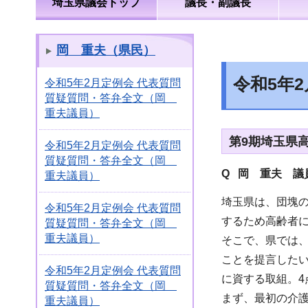
埼玉県議会トップ
議長・副議長
岡 重夫（県民）
令和5年
令和5年2月定例会 代表質問
質疑質問・答弁全文（岡
重夫議員）
第9期埼玉県
令和5年2月定例会 代表質問
質疑質問・答弁全文（岡
Q 岡 重夫 議
重夫議員）
埼玉県は、団塊の
令和5年2月定例会 代表質問
するため高齢者
質疑質問・答弁全文（岡
重夫議員）
そこで、県では、
ことを提言したい
令和5年2月定例会 代表質問
に資する取組。4
質疑質問・答弁全文（岡
まず、最初の介
重夫議員）