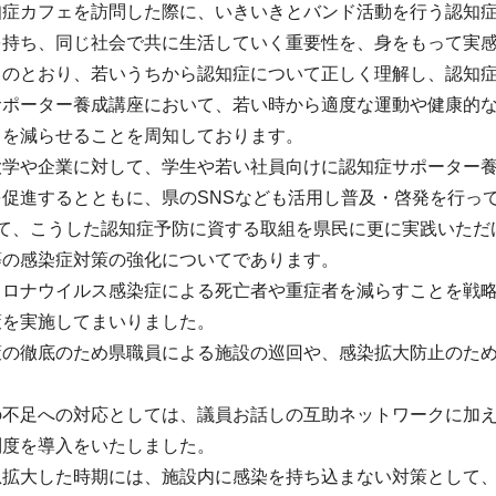
知症カフェを訪問した際に、いきいきとバンド活動を行う認知
を持ち、同じ社会で共に生活していく重要性を、身をもって実
しのとおり、若いうちから認知症について正しく理解し、認知
サポーター養成講座において、若い時から適度な運動や健康的
クを減らせることを周知しております。
大学や企業に対して、学生や若い社員向けに認知症サポーター
促進するとともに、県のSNSなども活用し普及・啓発を行っ
いて、こうした認知症予防に資する取組を県民に更に実践いただ
等の感染症対策の強化についてであります。
コロナウイルス感染症による死亡者や重症者を減らすことを戦
策を実施してまいりました。
の徹底のため県職員による施設の巡回や、感染拡大防止のためC
の不足への対応としては、議員お話しの互助ネットワークに加
制度を導入をいたしました。
急拡大した時期には、施設内に感染を持ち込まない対策として