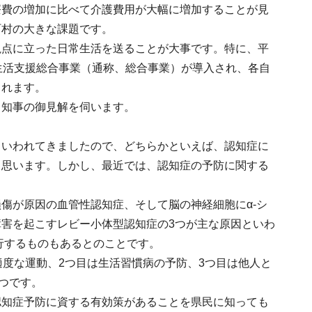
療費の増加に比べて介護費用が大幅に増加することが見
町村の大きな課題です。
視点に立った日常生活を送ることが大事です。特に、平
生活支援総合事業（通称、総合事業）が導入され、各自
されます。
、知事の御見解を伺います。
といわれてきましたので、どちらかといえば、認知症に
と思います。しかし、最近では、認知症の予防に関する
傷が原因の血管性認知症、そして脳の神経細胞にα-シ
害を起こすレビー小体型認知症の3つが主な原因といわ
行するものもあるとのことです。
適度な運動、2つ目は生活習慣病の予防、3つ目は他人と
つです。
認知症予防に資する有効策があることを県民に知っても