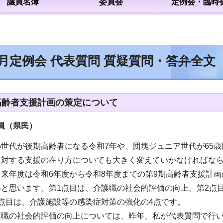
議員名簿
委員会
定例会・臨時
2月定例会 代表質問 質疑質問・答弁全文
高齢者支援計画の策定について
員（県民）
世代が後期高齢者になる令和7年や、団塊ジュニア世代が65歳
に対する支援の在り方についても大きく変えていかなければな
来年度は令和6年度から令和8年度までの第9期高齢者支援計
と思います。第1点目は、介護職の社会的評価の向上。第2点
点目は、介護施設等の感染症対策の強化の4点です。
護職の社会的評価の向上については、昨年、私が代表質問で行