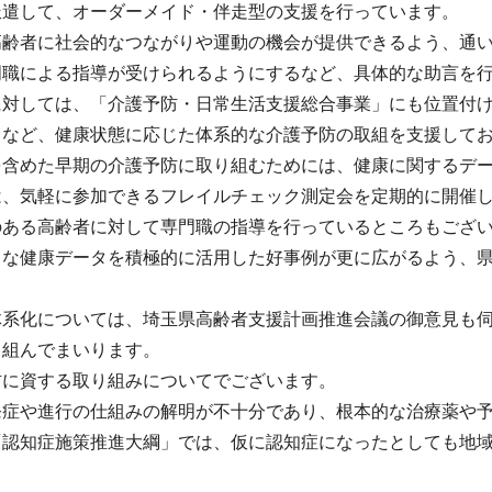
派遣して、オーダーメイド・伴走型の支援を行っています。
高齢者に社会的なつながりや運動の機会が提供できるよう、通
門職による指導が受けられるようにするなど、具体的な助言を
に対しては、「介護予防・日常生活支援総合事業」にも位置付
るなど、健康状態に応じた体系的な介護予防の取組を支援して
を含めた早期の介護予防に取り組むためには、健康に関するデ
は、気軽に参加できるフレイルチェック測定会を定期的に開催
のある高齢者に対して専門職の指導を行っているところもござ
うな健康データを積極的に活用した好事例が更に広がるよう、
体系化については、埼玉県高齢者支援計画推進会議の御意見も
り組んでまいります。
防に資する取り組みについてでございます。
発症や進行の仕組みの解明が不十分であり、根本的な治療薬や
「認知症施策推進大綱」では、仮に認知症になったとしても地