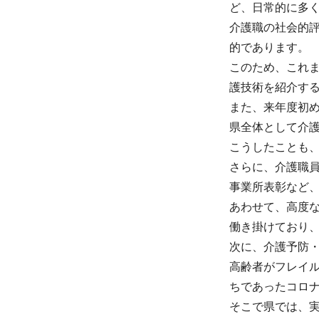
ど、日常的に多
介護職の社会的
的であります。
このため、これ
護技術を紹介す
また、来年度初
県全体として介
こうしたことも
さらに、介護職
事業所表彰など
あわせて、高度
働き掛けており
次に、介護予防
高齢者がフレイ
ちであったコロ
そこで県では、