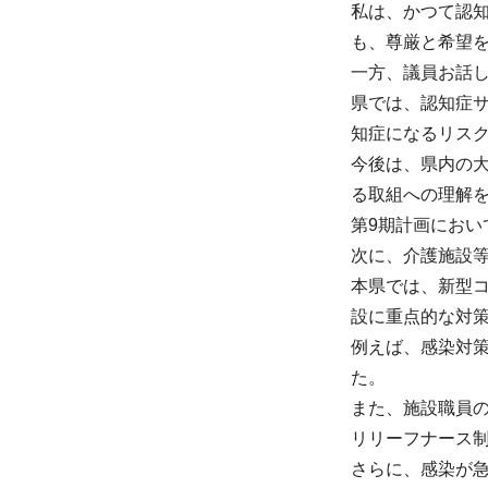
私は、かつて認
も、尊厳と希望
一方、議員お話
県では、認知症
知症になるリス
今後は、県内の
る取組への理解を
第9期計画にお
次に、介護施設
本県では、新型
設に重点的な対
例えば、感染対策
た。
また、施設職員
リリーフナース
さらに、感染が