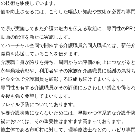
くの技術を駆使しています。
評価を向上させるには、こうした幅広い知識や技術が必要な専
まで県が実施してきた介護の魅力を伝える取組に、専門性のPR
る動画の配信を新たに実施します。
めてバーチャル空間で開催する介護職員合同入職式では、新任
護職員を応援していることを伝えます。
、介護職自身が誇りを持ち、周囲からの評価の向上につながる
員永年勤続表彰や、利用者やその家族が介護職員に感謝の気持
、社会全体で介護職員を顕彰する取組も続けてまいります。
な専門性を有する介護職員がその評価にふさわしい賃金を得ら
、今後も強く要望してまいります。
・フレイル予防についてであります。
ルや要介護状態にならないためには、早期かつ体系的な介護予
ナ禍においては、その重要性はますます高まっております。
実施主体である市町村に対して、理学療法士などのリハビリ専