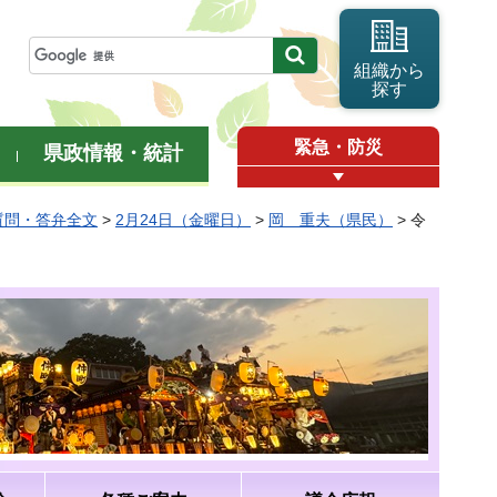
組織から
探す
緊急・防災
県政情報・統計
質問・答弁全文
>
2月24日（金曜日）
>
岡 重夫（県民）
> 令