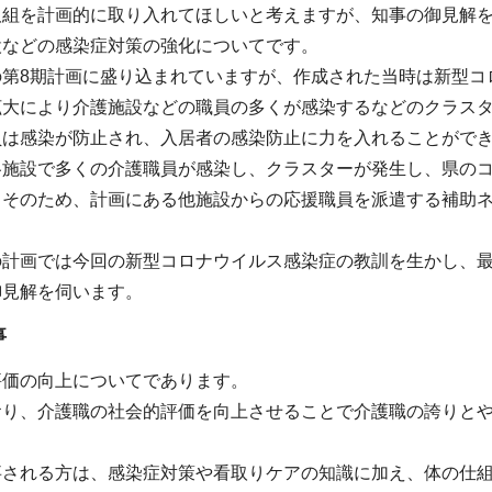
取組を計画的に取り入れてほしいと考えますが、知事の御見解
設などの感染症対策の強化についてです。
第8期計画に盛り込まれていますが、作成された当時は新型コ
拡大により介護施設などの職員の多くが感染するなどのクラスタ
員は感染が防止され、入居者の感染防止に力を入れることがで
施設で多くの介護職員が感染し、クラスターが発生し、県のコ
。そのため、計画にある他施設からの応援職員を派遣する補助
の計画では今回の新型コロナウイルス感染症の教訓を生かし、
御見解を伺います。
事
評価の向上についてであります。
おり、介護職の社会的評価を向上させることで介護職の誇りと
。
事される方は、感染症対策や看取りケアの知識に加え、体の仕