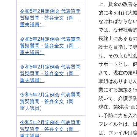
上、賃金の改善
令和5年2月定例会 代表質問
的に考えれば大
質疑質問・答弁全文（岡
なければならな
重夫議員）
では、なぜ社会
長線上にあるも
令和5年2月定例会 代表質問
質疑質問・答弁全文（岡
護士を目指して
重夫議員）
り、その点も社
サポートとし、
令和5年2月定例会 代表質問
さて、現在の第
質疑質問・答弁全文（岡
重夫議員）
取組はありませ
業にする施策を
令和5年2月定例会 代表質問
続いて、介護予
質疑質問・答弁全文（岡
現在、第8期計
重夫議員）
ル予防に力を入
令和5年2月定例会 代表質問
フレイルとは、
質疑質問・答弁全文（岡
ば、フレイルは
重夫議員）