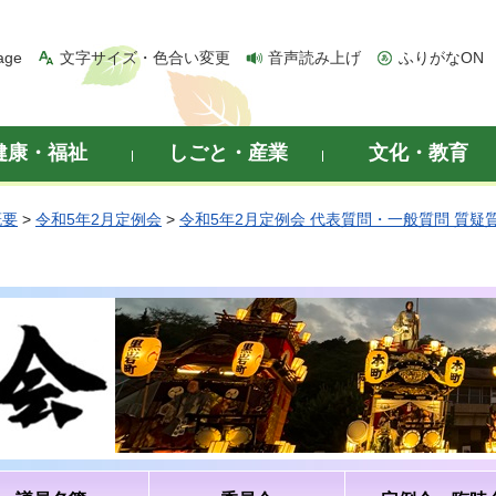
age
文字サイズ・色合い変更
音声読み上げ
ふりがなON
健康・福祉
しごと・産業
文化・教育
概要
>
令和5年2月定例会
>
令和5年2月定例会 代表質問・一般質問 質疑
）