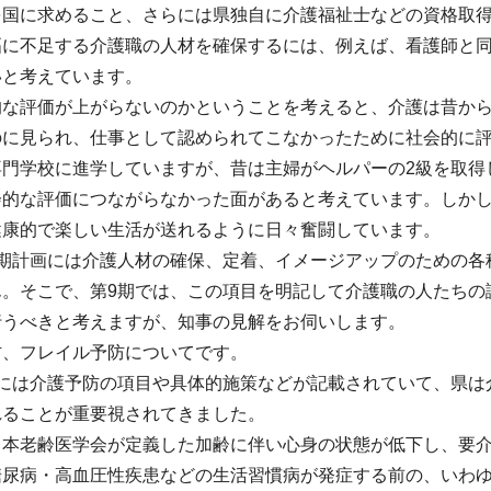
を国に求めること、さらには県独自に介護福祉士などの資格取
幅に不足する介護職の人材を確保するには、例えば、看護師と
いと考えています。
的な評価が上がらないのかということを考えると、介護は昔か
のに見られ、仕事として認められてこなかったために社会的に
専門学校に進学していますが、昔は主婦がヘルパーの2級を取得
会的な評価につながらなかった面があると考えています。しかし
健康的で楽しい生活が送れるように日々奮闘しています。
8期計画には介護人材の確保、定着、イメージアップのための各
ん。そこで、第9期では、この項目を明記して介護職の人たちの
行うべきと考えますが、知事の見解をお伺いします。
防、フレイル予防についてです。
画には介護予防の項目や具体的施策などが記載されていて、県は
れることが重要視されてきました。
日本老齢医学会が定義した加齢に伴い心身の状態が低下し、要
糖尿病・高血圧性疾患などの生活習慣病が発症する前の、いわ