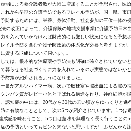
う虚弱による要介護者数が大幅に増加することが予想され、医
。これから早期の介護予防であるフレイル予防が、国、県、市
を予防するためには、栄養、身体活動、社会参加の三位一体の
保険法の改正によって、介護保険の地域支援事業に介護予防日常
に力を入れていかなければ財政的にも厳しい状況になると予想
フレイル予防を含む介護予防政策の体系化が必要と考えますが
防に資する取組について伺います。
関しては、根本的な治療薬や予防法も明確に確立されていない
して暮らせる社会づくりに力を入れているのが実態ではないか
の予防策が紹介されるようになりました。
一番がアルツハイマー病、次いで脳梗塞や脳出血による脳の損
うタンパク質がレビー小体と呼ばれる構造を作り、神経細胞が障
、認知症の中には、20代から30代の若い頃からゆっくりと進
防に有効なこととして、次の5つが紹介されています。1つは
達成感を味わうこと、5つ目は趣味を無理なく長く行うことの5
知症の予防といってもピンと来ないと思いますが、ふだんから