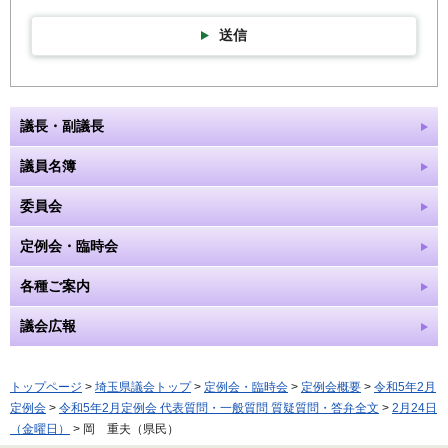
送信
議長・副議長
議員名簿
委員会
定例会・臨時会
各種ご案内
議会広報
トップページ
>
埼玉県議会トップ
>
定例会・臨時会
>
定例会概要
>
令和5年2月
定例会
>
令和5年2月定例会 代表質問・一般質問 質疑質問・答弁全文
>
2月24日
（金曜日）
> 岡 重夫（県民）