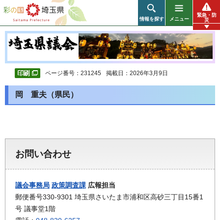
彩の国 埼玉県
緊急・防
情報を探す
メニュー
災
ページ番号：231245
掲載日：2026年3月9日
岡 重夫（県民）
お問い合わせ
議会事務局
政策調査課
広報担当
郵便番号330-9301 埼玉県さいたま市浦和区高砂三丁目15番1
号 議事堂1階