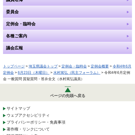
委員会
定例会・臨時会
各種ご案内
議会広報
トップページ
>
埼玉県議会トップ
>
定例会・臨時会
>
定例会概要
>
令和4年6月
定例会
>
6月23日（木曜日）
>
水村篤弘（民主フォーラム）
> 令和4年6月定例
会 一般質問 質疑質問・答弁全文（水村篤弘議員）
ページの先頭へ戻る
サイトマップ
ウェブアクセシビリティ
プライバシーポリシー・免責事項
著作権・リンクについて