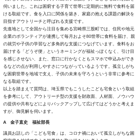
伺いました。これは困窮する子育て世帯に定期的に無料で食料を届
ける取組です。食を入口に関係を築き、家庭の抱える課題の解決を
目指すアウトリーチと呼ばれる支援です。
先進地として全国から注目を集める宮崎県三股町では、住民や地元
企業のボランティアが連携して毎月およそ80世帯に食料を届け、親
の就労や子供の学習など多角的な支援につなげています。食料をお
届けする「どうぞ便」というネーミングが福祉っぽくなく、引け目
を感じさせない、また、窓口に行かなくともスマホで申込みができ
るなどの点が利用しやすさにつながっているようです。孤立しがち
な困窮世帯を地域で支え、子供の未来を守ろうという非常に参考に
なる取組です。
以上を踏まえて質問は、埼玉県でもこうしたこども宅食という取組
を参考にして、アウトリーチ型の支援を財政面、人材面、ノウハウ
の提供や共有などによりバックアップして広げてはどうかと考えま
すが、御見解を伺います。
A 金子直史 福祉部長
議員お話しの「こども宅食」は、コロナ禍において孤立しがちな困