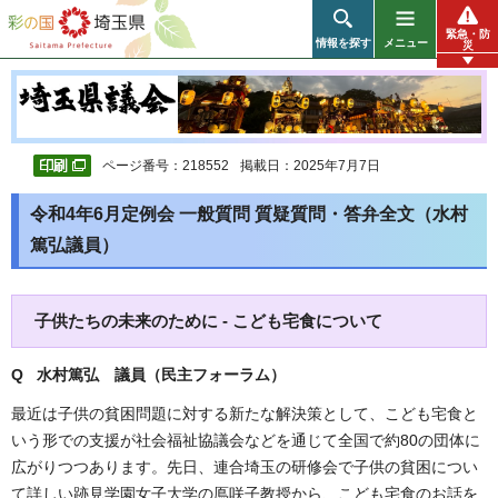
彩の国 埼玉県
緊急・防
情報を探す
メニュー
災
ページ番号：218552
掲載日：2025年7月7日
令和4年6月定例会 一般質問 質疑質問・答弁全文（水村
篤弘議員）
子供たちの未来のために - こども宅食について
Q 水村篤弘 議員（民主フォーラム）
最近は子供の貧困問題に対する新たな解決策として、こども宅食と
いう形での支援が社会福祉協議会などを通じて全国で約80の団体に
広がりつつあります。先日、連合埼玉の研修会で子供の貧困につい
て詳しい跡見学園女子大学の鳫咲子教授から、こども宅食のお話を