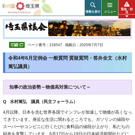
彩の国 埼玉県
緊急・防
情報を探す
メニュー
災
ページ番号：218547
掲載日：2025年7月7日
令和4年6月定例会 一般質問 質疑質問・答弁全文（水村
篤弘議員）
知事の政治姿勢～物価高対策について～
Q 水村篤弘 議員（民主フォーラム）
4月以降、日本を含む世界各国でインフレが加速して物価が高くなっ
てきています。身近な生活に関わるところでも、ガソリンの値段や
スーパーやコンビニに行くたびに食料品の値段が上がり、私たちの
財布を直撃しています。6月17日から19日の日本経済新聞社などに