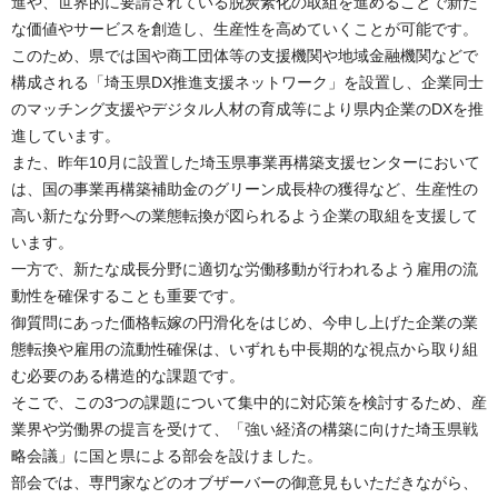
進や、世界的に要請されている脱炭素化の取組を進めることで新た
な価値やサービスを創造し、生産性を高めていくことが可能です。
このため、県では国や商工団体等の支援機関や地域金融機関などで
構成される「埼玉県DX推進支援ネットワーク」を設置し、企業同士
のマッチング支援やデジタル人材の育成等により県内企業のDXを推
進しています。
また、昨年10月に設置した埼玉県事業再構築支援センターにおいて
は、国の事業再構築補助金のグリーン成長枠の獲得など、生産性の
高い新たな分野への業態転換が図られるよう企業の取組を支援して
います。
一方で、新たな成長分野に適切な労働移動が行われるよう雇用の流
動性を確保することも重要です。
御質問にあった価格転嫁の円滑化をはじめ、今申し上げた企業の業
態転換や雇用の流動性確保は、いずれも中長期的な視点から取り組
む必要のある構造的な課題です。
そこで、この3つの課題について集中的に対応策を検討するため、産
業界や労働界の提言を受けて、「強い経済の構築に向けた埼玉県戦
略会議」に国と県による部会を設けました。
部会では、専門家などのオブザーバーの御意見もいただきながら、