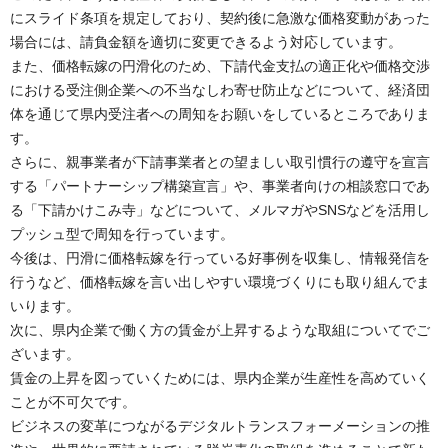
にスライド条項を規定しており、契約後に急激な価格変動があった
場合には、請負金額を適切に変更できるよう対応しています。
また、価格転嫁の円滑化のため、下請代金支払の適正化や価格交渉
における受注側企業への不当なしわ寄せ防止などについて、経済団
体を通じて県内受注者への周知をお願いをしているところでありま
す。
さらに、親事業者が下請事業者との望ましい取引慣行の遵守を宣言
する「パートナーシップ構築宣言」や、事業者向けの相談窓口であ
る「下請かけこみ寺」などについて、メルマガやSNSなどを活用し
プッシュ型で周知を行っています。
今後は、円滑に価格転嫁を行っている好事例を収集し、情報発信を
行うなど、価格転嫁を言い出しやすい環境づくりにも取り組んでま
いります。
次に、県内企業で働く方の賃金が上昇するような取組についてでご
ざいます。
賃金の上昇を図っていくためには、県内企業が生産性を高めていく
ことが不可欠です。
ビジネスの変革につながるデジタルトランスフォーメーションの推