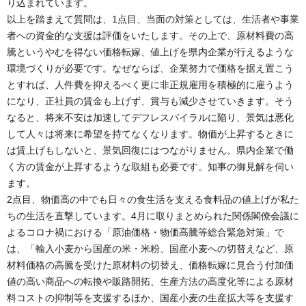
り込まれています。
以上を踏まえて質問は、1点目、当面の対策としては、生活者や事業
者への資金的な支援は評価をいたします。その上で、原材料費の高
騰というやむを得ない価格転嫁、値上げを県内企業が行えるような
環境づくりが必要です。なぜならば、企業努力で価格を据え置こう
とすれば、人件費を抑えるべく更に非正規雇用を積極的に雇うよう
になり、正社員の賃金も上げず、賞与も減少させていきます。そう
なると、将来不安は加速してデフレスパイラルに陥り、景気は悪化
して人々は将来に希望を持てなくなります。物価が上昇するときに
は賃上げもしないと、景気回復にはつながりません。県内企業で働
く方の賃金が上昇するような取組も必要です。知事の御見解を伺い
ます。
2点目、物価高の中でも日々の食生活を支える食料品の値上げが私た
ちの生活を直撃しています。4月に取りまとめられた関係閣僚会議に
よるコロナ禍における「原油価格・物価高騰等総合緊急対策」で
は、「輸入小麦から国産の米・米粉、国産小麦への切替えなど、原
材料価格の高騰を受けた原材料の切替え、価格転嫁に見合う付加価
値の高い商品への転換や販路開拓、生産方法の高度化等による原材
料コストの抑制等を支援するほか、国産小麦の生産拡大等を支援す