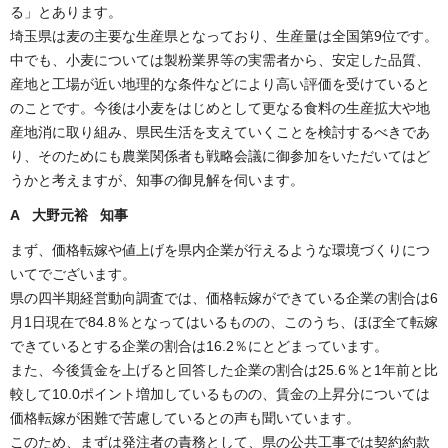
る」とあります。
埼玉県は麦の主要な生産県となっており、生産量は全国第9位です。
中でも、小麦については製粉業界等の実需者から、安定した品質、
産地と工場が近い地理的な条件などにより高い評価を受けていると
のことです。今後は小麦をはじめとして更なる食料の生産拡大や地
産地消に取り組み、県民生活を支えていくことを検討するべきであ
り、そのためにも農業関係者も戦略会議に御参加をいただいてはど
うかと考えますが、知事の御見解を伺います。
A 大野元裕 知事
まず、価格転嫁や値上げを県内企業が行えるような環境づくりにつ
いてでございます。
県の四半期経営動向調査では、価格転嫁ができている企業の割合は6
月1日現在で84.8％となってはいるものの、このうち、ほぼ全て転嫁
できているとする企業の割合は16.2％にとどまっています。
また、今後賃金を上げると回答した企業の割合は25.6％と1年前と比
較して10.0ポイント増加しているものの、賃金の上昇分については
価格転嫁が困難で苦慮しているとの声も聞いています。
このため、まずは発注者の責務として、県の公共工事では契約約款