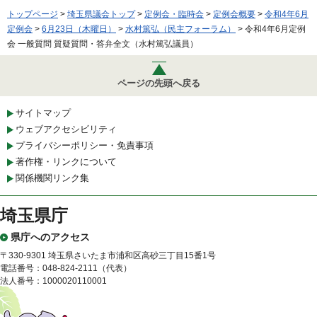
トップページ
>
埼玉県議会トップ
>
定例会・臨時会
>
定例会概要
>
令和4年6月
定例会
>
6月23日（木曜日）
>
水村篤弘（民主フォーラム）
> 令和4年6月定例
会 一般質問 質疑質問・答弁全文（水村篤弘議員）
ページの先頭へ戻る
サイトマップ
ウェブアクセシビリティ
プライバシーポリシー・免責事項
著作権・リンクについて
関係機関リンク集
埼玉県庁
県庁へのアクセス
〒330-9301 埼玉県さいたま市浦和区高砂三丁目15番1号
電話番号：048-824-2111（代表）
法人番号：1000020110001