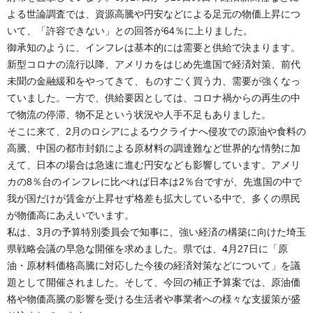
よる世論調査では、資源高騰や円安などによる足元の物価上昇につ
いて、「許容できない」との回答が64％に上りました。
御承知のように、インフレは基本的には需要と供給で決まります。
新型コロナの流行以降、アメリカをはじめ先進国で経済対策、前代
未聞の金融緩和をやってきて、ものすごく買う力、需要が強くなっ
ていました。一方で、供給要因としては、コロナ禍からの再生の中
で物流の停滞、物不足という状況や人手不足もありました。
そこに来て、2月のロシアによるウクライナへ侵攻での原油や食料の
高騰、中国の都市封鎖による原材料の調達難など世界的な情勢に加
えて、日本の場合は急速に進む円安なども影響しています。アメリ
カの8％台のインフレに比べれば日本は2％台ですが、先進国の中で
我が国だけが賃金が上昇せず格差も拡大している中で、多くの県民
が物価高にあえいでいます。
私は、3月の予算特別委員会で知事に、強い経済の構築に向けた埼玉
県戦略会議の早急な開催を求めました。県では、4月27日に「原
油・原材料価格高騰に対応した今後の経済対策などについて」を議
題として開催されました。そして、今回の補正予算案では、原油価
格や物価高騰の影響を受ける生活者や事業者への様々な支援策が盛