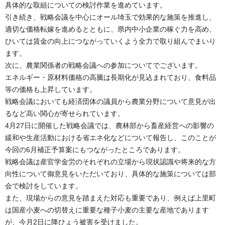
具体的な取組についての検討作業を進めています。
引き続き、戦略会議を中心にオール埼玉で効果的な施策を推進し、
適切な価格転嫁を進めるとともに、県内中小企業の稼ぐ力を高め、
ひいては賃金の向上につながっていくよう全力で取り組んでまいり
ます。
次に、農業関係者の戦略会議への参加についてでございます。
エネルギー・原材料価格の高騰は長期化が見込まれており、食料品
等の価格も上昇しています。
戦略会議においても経済団体の議員から農業分野について意見が出
るなど高い関心が寄せられています。
4月27日に開催した戦略会議では、農林部から畜産経営への影響の
緩和や生産活動における省エネ化などについて報告し、このことが
今回の6月補正予算案にもつながったところであります。
戦略会議は産官学金労のそれぞれの立場から現状認識や将来的な方
向性について御意見をいただいており、具体的な施策については部
会で検討をしています。
また、現場からの意見を踏まえた対応も重要であり、例えば上里町
は国産小麦への切替えに重要な種子小麦の主要な産地であります
が、今月2日に降ひょう被害を受けました。