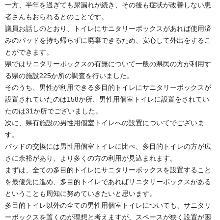
一方、半年を過ぎても尿漏れが続き、その後も症状が改善しない患
者さんもおられるとのことです。
議員お話しのとおり、トイレにサニタリーボックスがあれば使用済
みのパッドを持ち帰らずに廃棄できるため、安心して外出をするこ
とができます。
県ではサニタリーボックスの有無について一般の県民の方が利用す
る県の施設225か所の調査を行いました。
そのうち、男性が利用できる多目的トイレにサニタリーボックスが
設置されていたのは158か所、男性用個室トイレに設置をされてい
たのは31か所でございました。
次に、県有施設の男性用個室トイレへの設置についてでございま
す。
パッドの交換には男性用個室トイレに比べ、多目的トイレの方が広
さに余裕があり、より多くの方の利用が見込まれます。
まずは、全ての多目的トイレにサニタリーボックスを設置すること
を最優先に進め、多目的トイレであればサニタリーボックスがある
ということも周知に努めていきたいと思います。
多目的トイレ以外の全ての男性用個室トイレについても、サニタリ
ーボックスを置くのが理想と考えますが、スペースが狭く設置が困