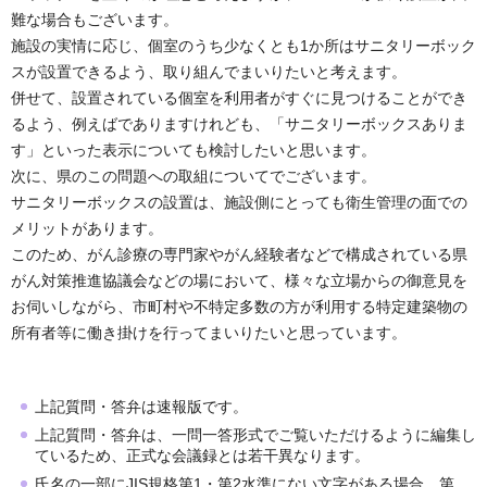
難な場合もございます。
施設の実情に応じ、個室のうち少なくとも1か所はサニタリーボック
スが設置できるよう、取り組んでまいりたいと考えます。
併せて、設置されている個室を利用者がすぐに見つけることができ
るよう、例えばでありますけれども、「サニタリーボックスありま
す」といった表示についても検討したいと思います。
次に、県のこの問題への取組についてでございます。
サニタリーボックスの設置は、施設側にとっても衛生管理の面での
メリットがあります。
このため、がん診療の専門家やがん経験者などで構成されている県
がん対策推進協議会などの場において、様々な立場からの御意見を
お伺いしながら、市町村や不特定多数の方が利用する特定建築物の
所有者等に働き掛けを行ってまいりたいと思っています。
上記質問・答弁は速報版です。
上記質問・答弁は、一問一答形式でご覧いただけるように編集し
ているため、正式な会議録とは若干異なります。
氏名の一部にJIS規格第1・第2水準にない文字がある場合、第