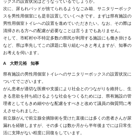
ックスの設置状況はどうなっているでしょうか。
次に、尿もれパッドが捨てられるようなごみ箱、サニタリーボック
スを男性用個室にも是非設置していくべきです。まずは県有施設の
男性用個室トイレへの設置を進めていただきたい。なお、その際は
清掃される方への配慮が必要なことは言うまでもありません。
そして、市町村や不特定多数の県民が利用する施設にも働き掛ける
など、県は率先してこの課題に取り組むべきと考えますが、知事の
お考えを伺います。
A 大野元裕 知事
県有施設の男性用個室トイレへのサニタリーボックスの設置状況に
ついてでございます。
がん患者が適切な医療や支援により社会とのつながりを維持し、生
きる意欲を持ち続けるような社会をつくるためには、県有施設の管
理者としてもきめ細やかな配慮をすべきと改めて議員の御質問に考
えさせられました。
前立腺がんで前立腺全摘除術を受けた直後には多くの患者さんが尿
漏れを経験しますが、その多くは数か月から半年後までには日常生
活に支障がない程度に回復をしています。