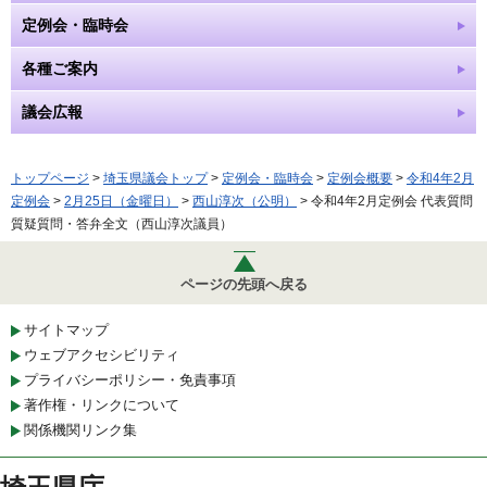
定例会・臨時会
各種ご案内
議会広報
トップページ
>
埼玉県議会トップ
>
定例会・臨時会
>
定例会概要
>
令和4年2月
定例会
>
2月25日（金曜日）
>
西山淳次（公明）
> 令和4年2月定例会 代表質問
質疑質問・答弁全文（西山淳次議員）
ページの先頭へ戻る
サイトマップ
ウェブアクセシビリティ
プライバシーポリシー・免責事項
著作権・リンクについて
関係機関リンク集