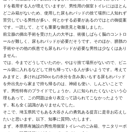
ドを着用する人が増えていますが、男性用の個室トイレにはほとん
どごみ箱がないため、使用した尿もれパッドの捨て場所に人知れず
苦労している男性が多い、何とかする必要があるのではとの御提案
です。一読して、とても重要な御意見と敬服しました。
前立腺の摘出手術を受けた人の大半は、術後しばらく脳のコントロ
ールが難しく、尿もれパッドが必要だそうです。そのほか、膀胱の
手術やその他の疾患でも尿もれパッドが必要な男性は少なくはあり
ません。
では、今までどうしていたのか。やはり捨て場所がないので、ビニ
ール袋に入れるなどして持ち帰っている人が多いようです。考えて
みますと、多ければ250ccもの水分を含み臭いもする尿もれパッド
を外出先から家まで持ち帰るのは、神経も使い、しんどいことで
す。男性特有のプライドでしょうか。人に知られたくないという心
理もあって、この問題は余り表立って語られてこなかったようで
す。私も全く認識がありませんでした。
そこで、埼玉県民でもある大谷さんの勇気ある提言に是非お応えし
たいと思います。以下、知事に質問いたします。
まず、本県県有施設の男性用個室トイレへのごみ箱、サニタリーボ