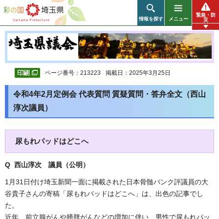
彩の国 埼玉県
緊急・防
情報を探す
メニュー
災
ページ番号：213223
掲載日：2025年3月25日
令和4年2月定例会 代表質問 質疑質問・答弁全文（西山
淳次議員）
尿もれパッドはどこへ
Q 西山淳次 議員（公明）
1月31日付け埼玉新聞一面に掲載された日本骨髄バンク評議員の大
谷貴子さんの寄稿「尿もれパッドはどこへ」は、出色の記事でし
た。
近年、前立腺がんや膀胱がんなどの増加に伴い、男性で尿もれパッ