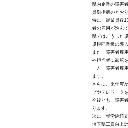
県内企業の障害
員御指摘のとお
特に、従業員数1
者の雇用が進ん
県ではこうした
規模同業種の導
また、障害者雇
や担当者に御覧
一方、障害者雇
ます。
さらに、来年度
プやテレワーク
今後とも、障害
ります。
次に、就労継続
埼玉県工賃向上