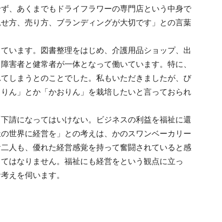
せず、あくまでもドライフラワーの専門店という中身で
見せ方、売り方、ブランディングが大切です」との言葉
しています。図書整理をはじめ、介護用品ショップ、出
、障害者と健常者が一体となって働いています。特に、
れてしまうとのことでした。私もいただきましたが、び
まりん」とか「かおりん」を栽培したいと言っておられ
「下請になってはいけない。ビジネスの利益を福祉に還
祉の世界に経営を」との考えは、かのスワンベーカリー
お二人も、優れた経営感覚を持って奮闘されていると感
くてはなりません。福祉にも経営をという観点に立っ
お考えを伺います。