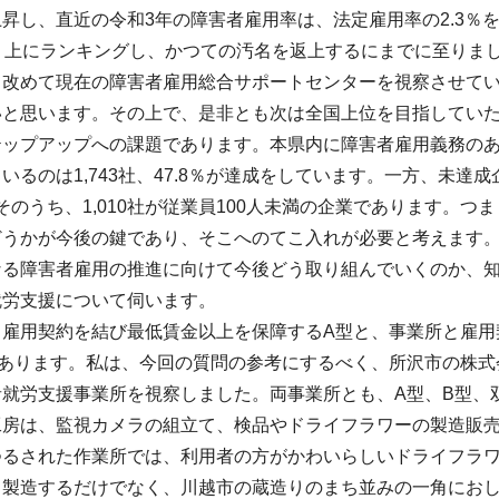
昇し、直近の令和3年の障害者雇用率は、法定雇用率の2.3％を
り上にランキングし、かつての汚名を返上するにまでに至りま
て改めて現在の障害者雇用総合サポートセンターを視察させて
いと思います。その上で、是非とも次は全国上位を目指してい
ップアップへの課題であります。本県内に障害者雇用義務のある従
いるのは1,743社、47.8％が達成をしています。一方、未達成
り、そのうち、1,010社が従業員100人未満の企業であります。
うかが今後の鍵であり、そこへのてこ入れが必要と考えます。
なる障害者雇用の推進に向けて今後どう取り組んでいくのか、
就労支援について伺います。
、雇用契約を結び最低賃金以上を保障するA型と、事業所と雇用
があります。私は、今回の質問の参考にするべく、所沢市の株式
者就労支援事業所を視察しました。両事業所とも、A型、B型、
工房は、監視カメラの組立て、検品やドライフラワーの製造販
つるされた作業所では、利用者の方がかわいらしいドライフラ
。製造するだけでなく、川越市の蔵造りのまち並みの一角にお