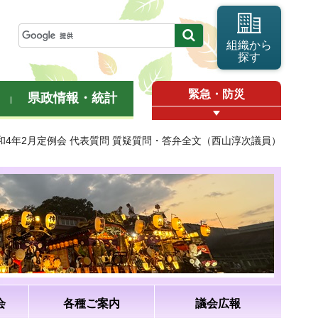
組織から
探す
緊急・防災
県政情報・統計
令和4年2月定例会 代表質問 質疑質問・答弁全文（西山淳次議員）
会
各種ご案内
議会広報