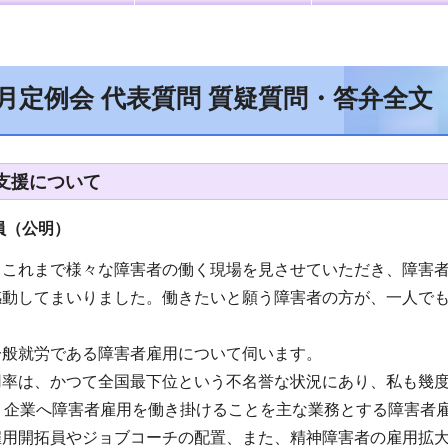
2月定例会 代表質問 質疑質問・答弁全文
支援について
員（公明）
、これまで様々な障害者の働く現場を見させていただき、障害
感動してまいりました。働きたいと願う障害者の方が、一人で
一般就労である障害者雇用について伺います。
用率は、かつて全国最下位という不名誉な状況にあり、私も幾
年、企業へ障害者雇用を働き掛けることを主な業務とする障害者
雇用開拓員やジョブコーチの配置、また、精神障害者の雇用拡