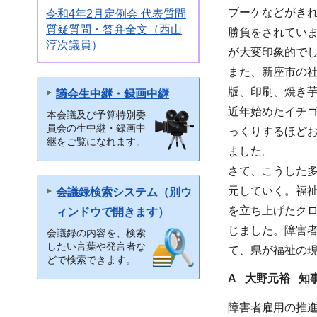
ブーケなどがき
令和4年2月定例会 代表質問
質疑質問・答弁全文（西山
勝負をされてい
淳次議員）
が大変印象的で
また、新座市の
版、印刷、焼き
議会生中継・録画中継
近年始めたイチ
本会議及び予算特別委
員会の生中継・録画中
っくりするほど
継をご覧になれます。
ました。
さて、こうした
元していく。福
会議録検索システム（別ウ
を立ち上げたク
ィンドウで開きます）
じました。障害
会議録の内容を、検索
したい言葉や発言者な
て、県が福祉の
どで検索できます。
A 大野元裕 知
障害者雇用の推