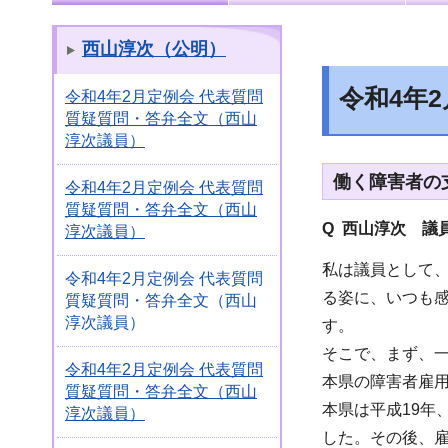
西山淳次（公明）
令和4年
令和4年2月定例会 代表質問
質疑質問・答弁全文（西山
淳次議員）
働く障害者の
令和4年2月定例会 代表質問
質疑質問・答弁全文（西山
Q 西山淳次 議
淳次議員）
私は議員として
令和4年2月定例会 代表質問
る姿に、いつも
質疑質問・答弁全文（西山
淳次議員）
す。
そこで、まず、
令和4年2月定例会 代表質問
本県の障害者雇
質疑質問・答弁全文（西山
本県は平成19
淳次議員）
した。その後、