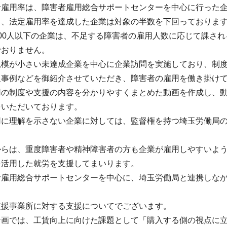
者雇用率は、障害者雇用総合サポートセンターを中心に行った
り、法定雇用率を達成した企業は対象の半数を下回っておりま
00人以下の企業は、不足する障害者の雇用人数に応じて課さ
でおりません。
規模が小さい未達成企業を中心に企業訪問を実施しており、制
入事例などを御紹介させていただき、障害者の雇用を働き掛け
用の制度や支援の内容を分かりやすくまとめた動画を作成し、
をいただいております。
用に理解を示さない企業に対しては、監督権を持つ埼玉労働局
からは、重度障害者や精神障害者の方も企業が雇用しやすいよう
を活用した就労を支援してまいります。
者雇用総合サポートセンターを中心に、埼玉労働局と連携しな
支援事業所に対する支援についてでございます。
計画では、工賃向上に向けた課題として「購入する側の視点に