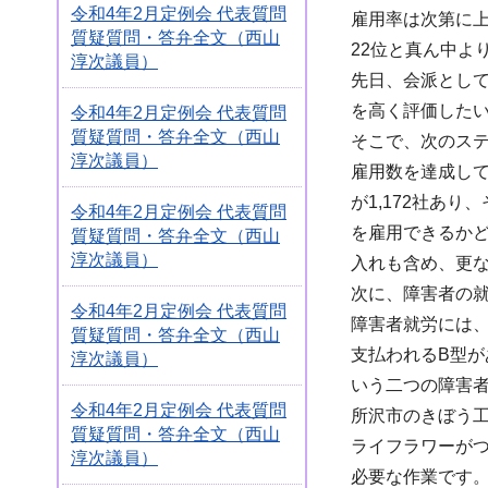
令和4年2月定例会 代表質問
雇用率は次第に上
質疑質問・答弁全文（西山
22位と真ん中よ
淳次議員）
先日、会派とし
を高く評価した
令和4年2月定例会 代表質問
質疑質問・答弁全文（西山
そこで、次のステ
淳次議員）
雇用数を達成して
が1,172社あ
令和4年2月定例会 代表質問
を雇用できるかど
質疑質問・答弁全文（西山
淳次議員）
入れも含め、更
次に、障害者の
令和4年2月定例会 代表質問
障害者就労には
質疑質問・答弁全文（西山
支払われるB型
淳次議員）
いう二つの障害
令和4年2月定例会 代表質問
所沢市のきぼう
質疑質問・答弁全文（西山
ライフラワーが
淳次議員）
必要な作業です