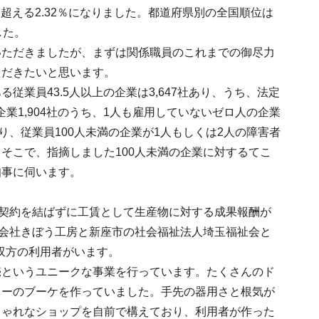
超える2.32％になりました。都道府県別の全国順位は
した。
いただきましたが、まずは関係職員のこれまでの御尽力
ただきたいと思います。
業員43.5人以上の企業は3,647社あり、うち、法定
企業1,904社のうち、1人も雇用していないゼロ人の企業
つまり、従業員100人未満の企業が1人もしくは2人の障害者
そこで、指摘しました100人未満の企業に対するてこ
知事に伺います。
契約を結ばずに工賃として生産物に対する成果報酬が
会社きぼう工房と新座市の社会福祉法人埼玉福祉会と
双方の利用者がいます。
売というユニークな事業を行っています。たくさんのド
ワーのブーケを作っていました。手先の器用さと根気が
しゃれなショップを自前で構えており、利用者が作った