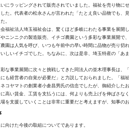
れいにラッピングされて販売されていました。福祉を売り物に
ました。代表者の松永さんが言われた「たとえ良い品物でも、
した。
社会福祉法人埼玉福祉会は、驚くほど多岐にわたる事業を展開
芋やニンニクの製造販売、イチゴ農園という多彩な事業展開で
ゴ農園は人気を呼び、いつも午前中の早い時間に品物が売り切
おいしいイチゴでした。ちなみに、次は是非、埼玉特産の「あ
多彩な事業展開に次々と挑戦してきた同法人の並木理事長は、
祉にも経営者の自覚が必要だ」と力説しておられました。「福
ロネコヤマトの創業者小倉昌男氏の信念でしたが、御紹介した
者に高い賃金、工賃を支払うには、何よりも売上げを伸ばさな
現場を支援していくことは非常に重要だと考えますが、知事の
事
進に向けた今後の取組についてであります。