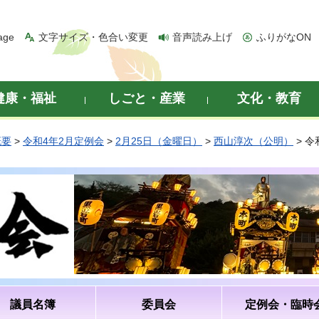
age
文字サイズ・色合い変更
音声読み上げ
ふりがなON
健康・福祉
しごと・産業
文化・教育
概要
>
令和4年2月定例会
>
2月25日（金曜日）
>
西山淳次（公明）
> 
議員名簿
委員会
定例会・臨時