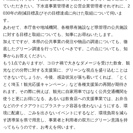
ていただきたい。下水道事業管理者と公営企業管理者それぞれに、2
030年の削減目標及びその目標達成に向けた取組について伺いま
す。
あわせて、本庁舎や地域機関、各種県有施設など県管理の公共施設
に対する目標と取組についても、知事にお尋ねいたします。
加えてですが、本県の公共事業の発注や物品の調達についても、徹
底したグリーン調達を行っていくべきです。この点についても、知
事からお答えください。
もう1点でありますが、コロナ禍で大きなダメージを受けた飲食、観
光などの分野に対する支援策に、グリーンな視点を盛り込むことは
できないでしょうか。今後、感染状況が落ち着いてくれば、「とく
とく埼玉！観光応援キャンペーン」など各種支援策の再開が期待さ
れます。その際に例えば、観光に自家用車ではなく公共交通機関を
使うと更にお得になる、あるいは飲食店への支援事業では、お弁当
などのテイクアウトにプラスチック容器を使わないようにする、環
境に配慮し、ごみを出さないイベントにするなど、環境負荷を減ら
す誘導策を県で用意し、事業者と利用者の双方にグリーン意識を持
ってもらうのです。お考えを伺います。