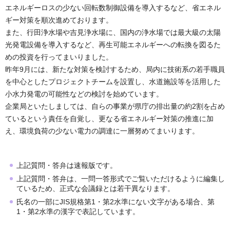
エネルギーロスの少ない回転数制御設備を導入するなど、省エネル
ギー対策を順次進めております。
また、行田浄水場や吉見浄水場に、国内の浄水場では最大級の太陽
光発電設備を導入するなど、再生可能エネルギーへの転換を図るた
めの投資を行ってまいりました。
昨年9月には、新たな対策を検討するため、局内に技術系の若手職員
を中心としたプロジェクトチームを設置し、水道施設等を活用した
小水力発電の可能性などの検討を始めています。
企業局といたしましては、自らの事業が県庁の排出量の約2割を占め
ているという責任を自覚し、更なる省エネルギー対策の推進に加
え、環境負荷の少ない電力の調達に一層努めてまいります。
上記質問・答弁は速報版です。
上記質問・答弁は、一問一答形式でご覧いただけるように編集し
ているため、正式な会議録とは若干異なります。
氏名の一部にJIS規格第1・第2水準にない文字がある場合、第
1・第2水準の漢字で表記しています。