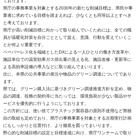
ております。
県庁の事務事業を対象とする2030年の新たな削減目標は、県民や事
業者に求めている目標を踏まえれば、少なくとも同等以上とすべき
と考えております。
県庁が高い削減目標に向かって取り組んでいくためには、全ての職
員が温暖化対策を自分ごととして捉え、意識、行動を変えていくこ
とが何より重要です。
ペーパーレス化を端緒としたDXによる一人ひとりの働き方改革や、
施設単位での温室効果ガス排出量の見える化、施設改修・更新等に
よる高効率設備の導入などに取り組んでまいります。
次に、本県の公共事業の発注や物品のグリーン調達についてであり
ます。
県では、グリーン購入法に基づきグリーン調達推進方針を定め、物
品の調達、役務の契約等に当たっては、環境負荷が少ない製品やサ
ービスを優先的に行うようにしております。
この方針には、使い捨てプラスチック製容器の原則不使用など県独
自の取組も定めており、県庁の事務事業を対象とする次期実行計画
にもしっかりと位置付け、より徹底を図ってまいります。
野心的な削減目標の設定と目標達成に向け、県庁ワンチームで取り