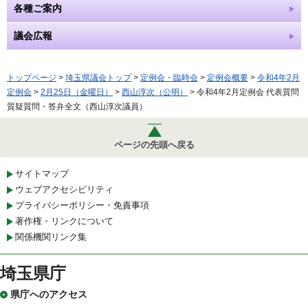
各種ご案内
議会広報
トップページ
>
埼玉県議会トップ
>
定例会・臨時会
>
定例会概要
>
令和4年2月
定例会
>
2月25日（金曜日）
>
西山淳次（公明）
> 令和4年2月定例会 代表質問
質疑質問・答弁全文（西山淳次議員）
ページの先頭へ戻る
サイトマップ
ウェブアクセシビリティ
プライバシーポリシー・免責事項
著作権・リンクについて
関係機関リンク集
埼玉県庁
県庁へのアクセス