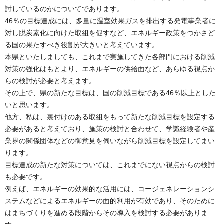
討しているのかについてであります。
46％の目標達成には、多量に温室効果ガスを排出する発電事業者に
対し脱炭素化に向けた取組を促すなど、エネルギー政策をつかさど
る国の果たすべき役割が大きいと考えています。
本県といたしましても、これまで実施してきた各部門における削減
対策の強化はもとより、エネルギーの供給面など、あらゆる視点か
らの検討が必要と考えます。
その上で、県の新たな目標は、国の削減目標である46％以上とした
いと思います。
他方、私は、裏付けのある取組をもって新たな削減目標を設定する
必要があると考えており、施策の検討と合わせて、学識経験者や産
業界の関係団体などの御意見を伺いながら削減目標を設定してまい
ります。
目標達成の新たな対策については、これまでにない視点からの検討
も必要です。
例えば、エネルギーの効果的な活用には、コージェネレーションシ
ステムなどによるエネルギーの面的利用が有効であり、そのために
はまちづくりを進める段階からその導入を検討する必要がありま