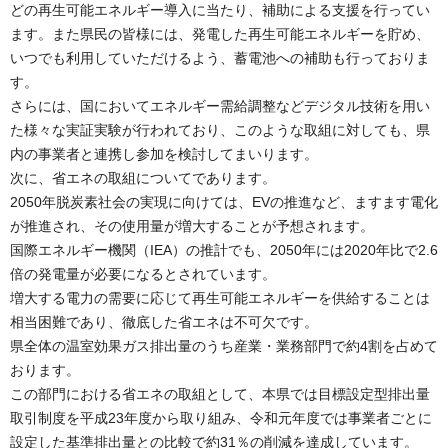
どの再生可能エネルギー導入に当たり、補助による支援を行ってい
ます。また県民の皆様には、発電した再生可能エネルギーを貯め、
いつでも利用していただけるよう、蓄電池への補助も行っておりま
す。
さらには、国においてエネルギー需給調整などデジタル技術を用い
た様々な実証実験が行われており、このような取組に対しても、県
内の事業者と連携し参加を検討してまいります。
次に、省エネの取組についてであります。
2050年脱炭素社会の実現に向けては、EVの推進など、ますます電化
が推進され、その使用量が増大することが予想されます。
国際エネルギー機関（IEA）の推計でも、2050年には2020年比で2.6
倍の発電量が必要になるとされています。
増大する電力の需要に応じて再生可能エネルギーを供給することは
相当困難であり、徹底した省エネは不可欠です。
県全体の温室効果ガス排出量のうち産業・業務部門で約4割を占めて
おります。
この部門における省エネの取組として、本県では目標設定型排出量
取引制度を平成23年度から取り組み、令和元年度では事業者ごとに
設定した基準排出量との比較で約31％の削減を達成しています。