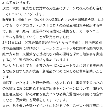
組んでまいります。
次に、飲食、観光などに対する支援策にグリーンな視点を盛り込む
ことについてでございます。
昨年9月に開催した「強い経済の構築に向けた埼玉県戦略会議」にお
いても、ウィズコロナ・ポストコロナの経済雇用対策を検討する中
で、国、県、経済・産業界の関係機関が連携をし、カーボンニュー
トラルを推進していくことが決定されました。
2月15日には、関東経済産業局が中心となって主催し、県内経済団
体や金融機関に呼び掛け、カーボンニュートラルに関する動向や取
組の方向性、支援策など基礎的な内容の理解を深める勉強会を実施
するなど、連携強化の取組を進めております。
県といたしましても、企業のカーボンニュートラルに関する主体的
な取組を促すため新技術・新製品の開発に関わる経費を補助いたし
ます。
御提案いただきました観光分野につきましては、事業者支援のため
の感染症収束後に開始する観光応援キャンペーンについて、旅行代
金割引支援の一部の対象を観光バスや公共交通機関の利用に限定す
るなど、脱炭素にも配慮をしてまいります。
また、県主催の会議やイベントにおけるプラごみゼロや県庁売店に