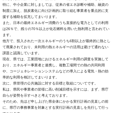
特に、中小企業に対しましては、従来の省エネ診断や補助、融資の
制度に加え、脱炭素化に向け計画的に取り組む事業者を重点的に支
援する補助を拡充してまいります。
また、日本の最終エネルギー消費のうち直接的な電力としての利用
は26％で、残りの70％以上が化石燃料を用いた熱利用と言われてい
ます。
他方で、投入された一次エネルギーのうち6割以上が最終的に熱とし
て廃棄されており、未利用の熱エネルギーの活用は避けて通れない
課題と認識しています。
現在、県では、工業団地におけるエネルギー利用の調査を実施して
おり、エネルギー事業者と連携し、複数工場間での熱の共同利用
や、コージェネレーションシステムなどの導入による電気・熱の効
率的な利用を検討してまいります。
次に、県管理の公共施設に対する目標と取組についてです。
私は、県民や事業者の皆様に高い削減目標を示すには、まず、県庁
自らが姿勢を示すべきと考えております。
そのため、先ほど申し上げた県全体にかかる実行計画の見直しの前
に、県庁の事務事業を対象とする実行計画の見直しを先行して行っ