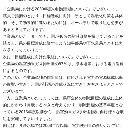
「企業局における2030年度の削減目標について」でございます。
議員ご指摘のとおり、目標達成に向け、県として温暖化対策を具体
的、そして効果的に進めるためには、オール県庁で取り組む必要が
あると考えております。
企業局といたしましても、国が46％の削減目標を掲げていることを
踏まえ、県の目標達成に資するよう知事部局や下水道局とともに力
を尽くしてまいります。
次に「目標達成に向けた取組について」でございます。
企業局の温室効果ガス排出量の97％は、浄水場等における電力消費
によるものです。
このため、企業局単独の排出量は、供給される電力の電源構成比率
の影響が大きく、国の計画の達成状況に大きく左右されるところで
ございます。
一方、企業局といたしましては、県庁全体の削減目標の達成に主体
的にかかわり貢献するべきと考えており、削減目標の基準年度とな
っている2013年度以前から、温室効果ガス排出削減に向け様々な取
組を実施してまいりました。
例えば、各浄水場では2008年度以降、電力使用量の多いポンプに、