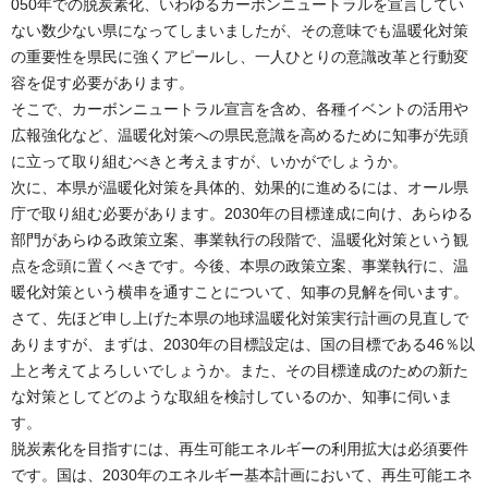
050年での脱炭素化、いわゆるカーボンニュートラルを宣言してい
ない数少ない県になってしまいましたが、その意味でも温暖化対策
の重要性を県民に強くアピールし、一人ひとりの意識改革と行動変
容を促す必要があります。
そこで、カーボンニュートラル宣言を含め、各種イベントの活用や
広報強化など、温暖化対策への県民意識を高めるために知事が先頭
に立って取り組むべきと考えますが、いかがでしょうか。
次に、本県が温暖化対策を具体的、効果的に進めるには、オール県
庁で取り組む必要があります。2030年の目標達成に向け、あらゆる
部門があらゆる政策立案、事業執行の段階で、温暖化対策という観
点を念頭に置くべきです。今後、本県の政策立案、事業執行に、温
暖化対策という横串を通すことについて、知事の見解を伺います。
さて、先ほど申し上げた本県の地球温暖化対策実行計画の見直しで
ありますが、まずは、2030年の目標設定は、国の目標である46％以
上と考えてよろしいでしょうか。また、その目標達成のための新た
な対策としてどのような取組を検討しているのか、知事に伺いま
す。
脱炭素化を目指すには、再生可能エネルギーの利用拡大は必須要件
です。国は、2030年のエネルギー基本計画において、再生可能エネ