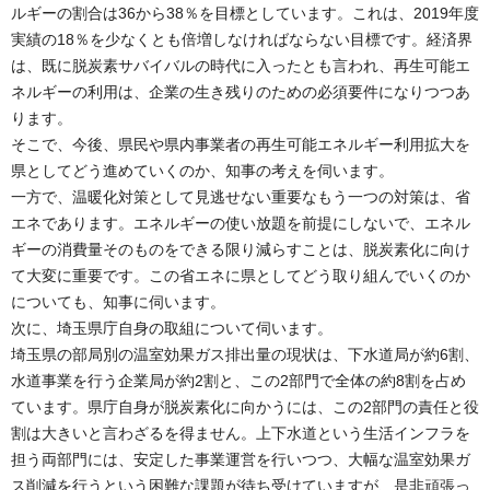
ルギーの割合は36から38％を目標としています。これは、2019年度
実績の18％を少なくとも倍増しなければならない目標です。経済界
は、既に脱炭素サバイバルの時代に入ったとも言われ、再生可能エ
ネルギーの利用は、企業の生き残りのための必須要件になりつつあ
ります。
そこで、今後、県民や県内事業者の再生可能エネルギー利用拡大を
県としてどう進めていくのか、知事の考えを伺います。
一方で、温暖化対策として見逃せない重要なもう一つの対策は、省
エネであります。エネルギーの使い放題を前提にしないで、エネル
ギーの消費量そのものをできる限り減らすことは、脱炭素化に向け
て大変に重要です。この省エネに県としてどう取り組んでいくのか
についても、知事に伺います。
次に、埼玉県庁自身の取組について伺います。
埼玉県の部局別の温室効果ガス排出量の現状は、下水道局が約6割、
水道事業を行う企業局が約2割と、この2部門で全体の約8割を占め
ています。県庁自身が脱炭素化に向かうには、この2部門の責任と役
割は大きいと言わざるを得ません。上下水道という生活インフラを
担う両部門には、安定した事業運営を行いつつ、大幅な温室効果ガ
ス削減を行うという困難な課題が待ち受けていますが、是非頑張っ