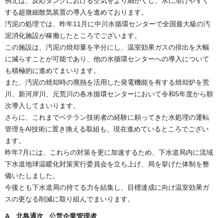
例えば、反応タンクにおける空気をより細かくし、水に溶けやすく
する超微細散気装置の導入を進めております。
汚泥の処理では、昨年11月に中川水循環センターで全国最大級の汚
泥消化施設が稼働したところでございます。
この施設は、汚泥の焼却量を半分にし、温室効果ガスの排出を大幅
に減らすことが可能であり、他の水循環センターへの導入について
も積極的に進めてまいります。
また、汚泥の焼却時の廃熱を活用した発電機能を有する焼却炉を荒
川、新河岸川、元荒川の各水循環センターにおいて令和5年度から順
次導入してまいります。
さらに、これまでベテラン技術者の経験に頼ってきた水処理の運転
管理をAI技術に置き換える取組も、現在進めているところでござい
ます。
昨年7月には、これらの対策を更に加速するため、下水道局内に流域
下水道地球温暖化対策実行委員会を立ち上げ、局を挙げた体制を整
備いたしました。
今後とも下水道局の持てる力を結集し、目標達成に向け温室効果ガ
スの更なる削減に取り組んでまいります。
A
北島通次
公営企業管理者