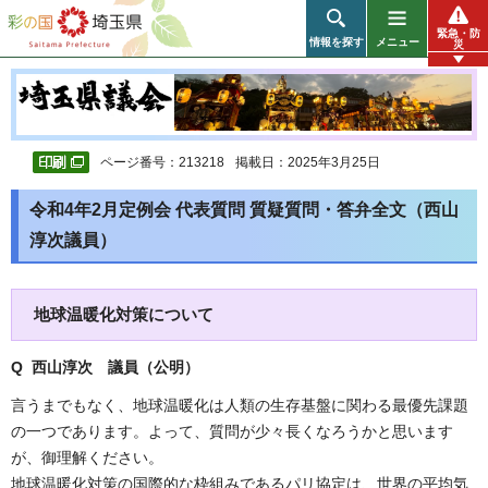
彩の国 埼玉県
緊急・防
情報を探す
メニュー
災
ページ番号：213218
掲載日：2025年3月25日
令和4年2月定例会 代表質問 質疑質問・答弁全文（西山
淳次議員）
地球温暖化対策について
Q 西山淳次 議員（公明）
言うまでもなく、地球温暖化は人類の生存基盤に関わる最優先課題
の一つであります。よって、質問が少々長くなろうかと思います
が、御理解ください。
地球温暖化対策の国際的な枠組みであるパリ協定は、世界の平均気