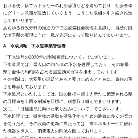
おける使い捨てカトラリーの利用辞退などを進めており、社会全体
にグリーン意識が浸透していくよう、こうした取組を引き続き推進
してまいります。
あらゆる行政分野の推進の中で脱炭素社会実現を意識し、持続可能
な埼玉県の実現に向け、私が先頭に立って取り組んでまいります。
A 今成貞昭 下水道事業管理者
「下水道局の2030年の削減目標について」でございます。
下水道局では、県人口の約75％の下水を処理しており、その結果、
県庁全体の約6割を占める温室効果ガスを排出しております。
その削減は、大変重い課題であると受け止めるとともに、責任の重
さを痛感しております。
下水道局といたしましては、国の目標を踏まえ新たに策定される県
の目標値を上回る削減を目標に、鋭意取り組んでまいります。
次に、「目標達成に向けた取り組みについて」でございます。
下水処理では、微生物の活動を活発化するための装置に多くの電力
を使うため、その設備の更新に当たっては、省エネルギー性に優れ
た機器を導入し、消費電力の削減を図っております。