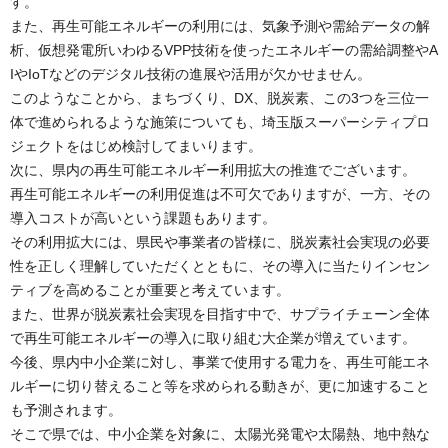
す。
また、再生可能エネルギーの利用には、気象予測や需給データの解
析、仮想発電所いわゆるVPP技術を使ったエネルギーの需給調整やA
IやIoTなどのデジタル技術の進展や活用が欠かせません。
このようなことから、まちづくり、DX、脱炭素、この3つを三位一
体で進められるような施策についても、埼玉版スーパーシティプロ
ジェクトをはじめ検討してまいります。
次に、県内の再生可能エネルギー利用拡大の推進でございます。
再生可能エネルギーの利用促進は不可欠でありますが、一方、その
導入コストが高いという課題もあります。
その利用拡大には、県民や事業者の皆様に、脱炭素社会実現の必要
性を正しく理解していただくとともに、その導入に当たりインセン
ティブを高めることが重要と考えています。
また、世界が脱炭素社会実現を目指す中で、サプライチェーン全体
で再生可能エネルギーの導入に取り組む大企業が増えています。
今後、県内中小企業に対し、事業で使用する電力を、再生可能エネ
ルギーに切り替えること等を求められる動きが、更に加速すること
も予測されます。
そこで県では、中小企業を対象に、太陽光発電や太陽熱、地中熱な