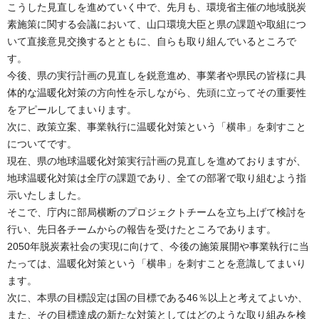
こうした見直しを進めていく中で、先月も、環境省主催の地域脱炭
素施策に関する会議において、山口環境大臣と県の課題や取組につ
いて直接意見交換するとともに、自らも取り組んでいるところで
す。
今後、県の実行計画の見直しを鋭意進め、事業者や県民の皆様に具
体的な温暖化対策の方向性を示しながら、先頭に立ってその重要性
をアピールしてまいります。
次に、政策立案、事業執行に温暖化対策という「横串」を刺すこと
についてです。
現在、県の地球温暖化対策実行計画の見直しを進めておりますが、
地球温暖化対策は全庁の課題であり、全ての部署で取り組むよう指
示いたしました。
そこで、庁内に部局横断のプロジェクトチームを立ち上げて検討を
行い、先日各チームからの報告を受けたところであります。
2050年脱炭素社会の実現に向けて、今後の施策展開や事業執行に当
たっては、温暖化対策という「横串」を刺すことを意識してまいり
ます。
次に、本県の目標設定は国の目標である46％以上と考えてよいか、
また、その目標達成の新たな対策としてはどのような取り組みを検