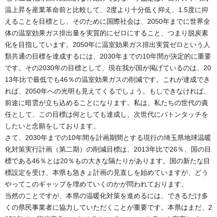
温上昇を産業革命前と比較して、2度より十分低く抑え、1.5度に抑
えることを目標とし、そのために国際社会は、2050年までに世界全
体の温室効果ガス排出量を実質的にゼロにすること、つまり脱炭素
化を目指しています。2050年に温室効果ガス排出実質ゼロという人
類共通の目標を達成するには、2030年までの10年間が決定的に重要
です。その2030年の目標として、現在我が国が掲げているのは、20
13年比で最低でも46％の温室効果ガスの削減です。これが達成でき
れば、2050年への光明も見えてくるでしょう。もしできなければ、
前途に暗雲が立ち込めることになります。私は、私たちの世代の責
任として、この目標は何としても達成し、次世代にバトンタッチを
したいと念願をしております。
さて、2030年までの10年間を計画期間とする現行の埼玉県地球温暖
化対策実行計画（第二期）の削減目標は、2013年比で26％、国の目
標である46％とは20％もの大きな隔たりがあります。国の新たな目
標設定を受け、本県も急きょ計画の見直しを始めていますが、どう
やってこのギャップを埋めていくのかが問われております。
当然のことですが、本県の温暖化対策を進めるには、できるだけ多
くの県民事業者に協力していただくことが重要です。本県はまだ、2