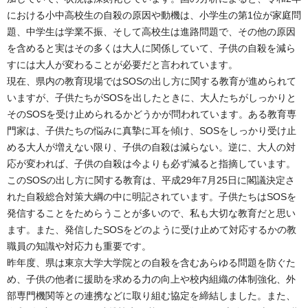
における小中高校生の自殺の原因や動機は、小学生の第1位が家庭問
題、中学生は学業不振、そして高校生は進路問題で、その他の原因
を含めると実はその多くは大人に関係していて、子供の自殺を減ら
すには大人が変わることが必要だと言われています。
現在、県内の教育現場ではSOSの出し方に関する教育が進められて
いますが、子供たちがSOSを出したときに、大人たちがしっかりと
そのSOSを受け止められるかどうかが問われています。ある教育専
門家は、子供たちの悩みに真摯に耳を傾け、SOSをしっかり受け止
める大人が増えない限り、子供の自殺は減らない。逆に、大人の対
応が変われば、子供の自殺は今よりも必ず減ると指摘しています。
このSOSの出し方に関する教育は、平成29年7月25日に閣議決定さ
れた自殺総合対策大綱の中に明記されています。子供たちはSOSを
発信することをためらうことが多いので、私も大切な教育だと思い
ます。また、発信したSOSをどのように受け止めて対応するかの教
職員の知識や対応力も重要です。
昨年度、県は東京大学大学院との自殺を含むあらゆる問題を防ぐた
め、子供の他者に援助を求める力の向上や校内組織の体制強化、外
部専門機関等との連携などに取り組む協定を締結しました。また、