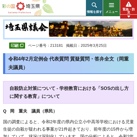
彩の国 埼玉県
緊急・防
情報を探す
メニュー
災
ページ番号：213181
掲載日：2025年3月25日
令和4年2月定例会 代表質問 質疑質問・答弁全文（岡重
夫議員）
自殺防止対策について - 学校教育における「SOSの出し方
に関する教育」について
Q 岡 重夫 議員（県民）
国の調査によると、令和2年度の県内公立小中高等学校における児童
生徒の自殺が疑われる事案が21件起きており、前年度の15件から増
加していて、状況は深刻化しています。国の分析によると、令和2年