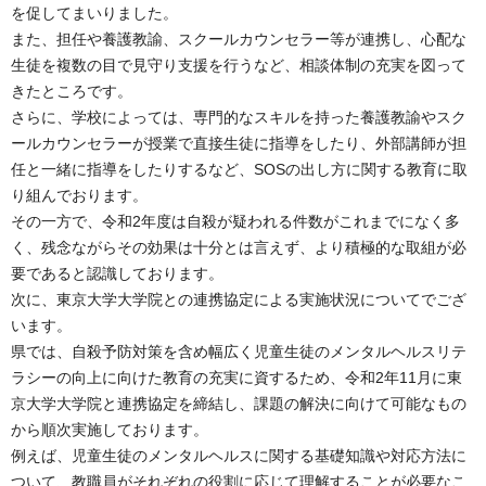
を促してまいりました。
また、担任や養護教諭、スクールカウンセラー等が連携し、心配な
生徒を複数の目で見守り支援を行うなど、相談体制の充実を図って
きたところです。
さらに、学校によっては、専門的なスキルを持った養護教諭やスク
ールカウンセラーが授業で直接生徒に指導をしたり、外部講師が担
任と一緒に指導をしたりするなど、SOSの出し方に関する教育に取
り組んでおります。
その一方で、令和2年度は自殺が疑われる件数がこれまでになく多
く、残念ながらその効果は十分とは言えず、より積極的な取組が必
要であると認識しております。
次に、東京大学大学院との連携協定による実施状況についてでござ
います。
県では、自殺予防対策を含め幅広く児童生徒のメンタルヘルスリテ
ラシーの向上に向けた教育の充実に資するため、令和2年11月に東
京大学大学院と連携協定を締結し、課題の解決に向けて可能なもの
から順次実施しております。
例えば、児童生徒のメンタルヘルスに関する基礎知識や対応方法に
ついて、教職員がそれぞれの役割に応じて理解することが必要なこ