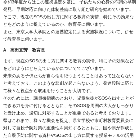
令和3年度からはこの連携協定を基に、子供たちの心身の不調の早期
発見、早期対応に向けた体制整備に取り組む研究を始めています。
そこで、現在のSOSの出し方に関する教育の実情、特にその効果な
どをどのように捉えているのか、教育長に伺います。
また、東京大学大学院との連携協定による実施状況について、併せ
て教育長に伺います。
A 高田直芳 教育長
まず、現在のSOSの出し方に関する教育の実情、特にその効果など
をどのようにとらえているかについてでございます。
未来のある子供たちが自ら命を絶つようなことはあってはならない
と考えており、このような悲劇が起こらないよう、発達段階に応じ
て様々な視点から取組を行うことが大切です。
そのためには、議員御指摘のとおり、児童生徒がSOSを出すことが
できる力を身に付けるとともに、そのSOSを周囲の大人がしっかり
と受け止め、適切に対応することが重要であると考えております。
県はこれまで、様々な機会を捉え、県立学校や市町村教育委員会に
対して自殺予防対策の重要性を周知するとともに、国や県が作成し
た自殺予防に関する資料やSOSの出し方に関する授業モデルの活用