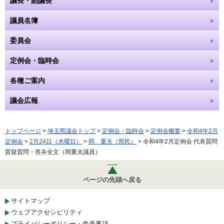
議長・副議長
議員名簿
委員会
定例会・臨時会
各種ご案内
議会広報
トップページ
>
埼玉県議会トップ
>
定例会・臨時会
>
定例会概要
>
令和4年2月
定例会
>
2月24日（木曜日）
>
岡 重夫（県民）
> 令和4年2月定例会 代表質問
質疑質問・答弁全文（岡重夫議員）
ページの先頭へ戻る
サイトマップ
ウェブアクセシビリティ
プライバシーポリシー・免責事項