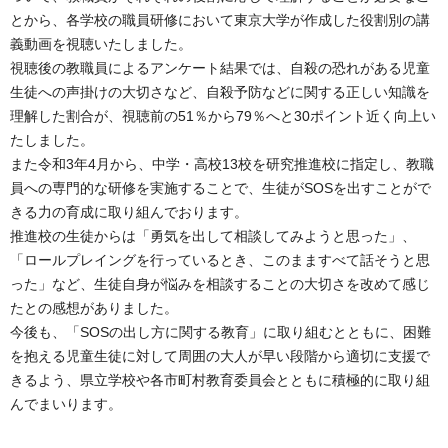
とから、各学校の職員研修において東京大学が作成した役割別の講
義動画を視聴いたしました。
視聴後の教職員によるアンケート結果では、自殺の恐れがある児童
生徒への声掛けの大切さなど、自殺予防などに関する正しい知識を
理解した割合が、視聴前の51％から79％へと30ポイント近く向上い
たしました。
また令和3年4月から、中学・高校13校を研究推進校に指定し、教職
員への専門的な研修を実施することで、生徒がSOSを出すことがで
きる力の育成に取り組んでおります。
推進校の生徒からは「勇気を出して相談してみようと思った」、
「ロールプレイングを行っているとき、このまますべて話そうと思
った」など、生徒自身が悩みを相談することの大切さを改めて感じ
たとの感想がありました。
今後も、「SOSの出し方に関する教育」に取り組むとともに、困難
を抱える児童生徒に対して周囲の大人が早い段階から適切に支援で
きるよう、県立学校や各市町村教育委員会とともに積極的に取り組
んでまいります。