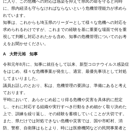
に入り、この危機への対応は感染を抑えて県民の命を守ると同時
に、県内経済も守らなければならないという危機管理能力が求めら
れています。
知事は、これからも埼玉県のリーダーとして様々な危機への対応を
求められるわけですが、これまでの経験を基に重要な場面で何を重
視して判断し対応されたかも含め、知事の危機管理についてのお考
えをお聞かせください。
A 大野元裕 知事
令和元年8月に、知事に就任をして以来、新型コロナウイルス感染症
をはじめ、様々な危機事案が発生し、適宜、最優先事項として対処
してまいりました。
議員お話しのとおり、私は、危機管理の要諦は、準備にあると考え
ております。
平時において、あらかじめ起こり得る危機や災害を具体的に想定
し、それに対応する組織や実行すべき行動をきめ細かく取り決めた
上で、訓練を繰り返し、その経験を蓄積していくことが大切です。
また、県だけでは対処できない危機や災害では、国や市町村、消
防、警察、自衛隊はもとより、時には医療機関などの民間事業者と