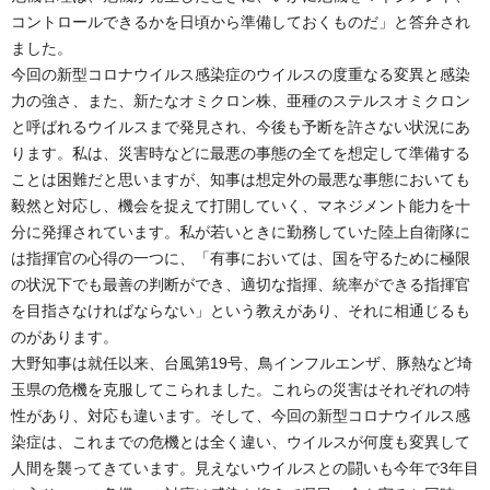
コントロールできるかを日頃から準備しておくものだ」と答弁され
ました。
今回の新型コロナウイルス感染症のウイルスの度重なる変異と感染
力の強さ、また、新たなオミクロン株、亜種のステルスオミクロン
と呼ばれるウイルスまで発見され、今後も予断を許さない状況にあ
ります。私は、災害時などに最悪の事態の全てを想定して準備する
ことは困難だと思いますが、知事は想定外の最悪な事態においても
毅然と対応し、機会を捉えて打開していく、マネジメント能力を十
分に発揮されています。私が若いときに勤務していた陸上自衛隊に
は指揮官の心得の一つに、「有事においては、国を守るために極限
の状況下でも最善の判断ができ、適切な指揮、統率ができる指揮官
を目指さなければならない」という教えがあり、それに相通じるも
のがあります。
大野知事は就任以来、台風第19号、鳥インフルエンザ、豚熱など埼
玉県の危機を克服してこられました。これらの災害はそれぞれの特
性があり、対応も違います。そして、今回の新型コロナウイルス感
染症は、これまでの危機とは全く違い、ウイルスが何度も変異して
人間を襲ってきています。見えないウイルスとの闘いも今年で3年目