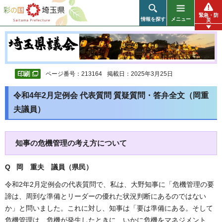
彩の国 埼玉県
緊急・防
情報を探す
メニュー
災
ページ番号：213164
掲載日：2025年3月25日
令和4年2月定例会 代表質問 質疑質問・答弁全文（岡重
夫議員）
知事の危機管理の考え方について
Q 岡 重夫 議員（県民）
令和2年2月定例会の代表質問で、私は、大野知事に「危機管理の要
諦は、周到な準備とリーダーの優れた状況判断にあるのではない
か」と問いました。これに対し、知事は「要は準備にある。そして
危機管理は、危機が発生したときに、いかに危機をマネジメント、