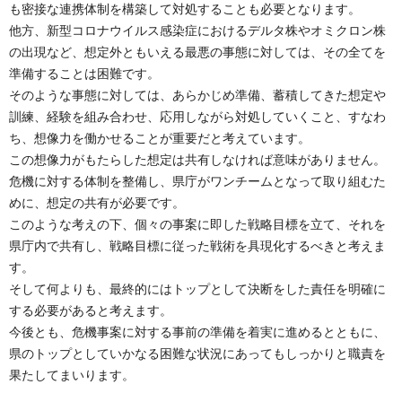
も密接な連携体制を構築して対処することも必要となります。
他方、新型コロナウイルス感染症におけるデルタ株やオミクロン株
の出現など、想定外ともいえる最悪の事態に対しては、その全てを
準備することは困難です。
そのような事態に対しては、あらかじめ準備、蓄積してきた想定や
訓練、経験を組み合わせ、応用しながら対処していくこと、すなわ
ち、想像力を働かせることが重要だと考えています。
この想像力がもたらした想定は共有しなければ意味がありません。
危機に対する体制を整備し、県庁がワンチームとなって取り組むた
めに、想定の共有が必要です。
このような考えの下、個々の事案に即した戦略目標を立て、それを
県庁内で共有し、戦略目標に従った戦術を具現化するべきと考えま
す。
そして何よりも、最終的にはトップとして決断をした責任を明確に
する必要があると考えます。
今後とも、危機事案に対する事前の準備を着実に進めるとともに、
県のトップとしていかなる困難な状況にあってもしっかりと職責を
果たしてまいります。