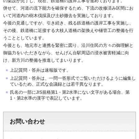
の架設が完了し、現在、鉄道橋の護岸工事を進めております。
併せて、河道の流下能力を確保するため、下流の改修済み区間にお
いて河道内の樹木伐採及び土砂撤去を実施しております。
今後の見通しですが、引き続き、残る鉄道橋の護岸工事を実施し、
その後、鉄道橋に近接する
大
枝
人
道
橋
の架換えや樋管工の整備を行
うこととしています。
今後とも、地元市と連携を緊密に図り、
沿
川
住民の方々の御理解と
御協力をいただきながら、せんげん台駅周辺の浸水被害軽減に向
け、新方川の整備を推進してまいります。
上記質問・答弁は速報版です。
上記質問・答弁は、一問一答形式でご覧いただけるように編集し
ているため、正式な会議録とは若干異なります。
氏名の一部にJIS規格第1・第2水準にない文字がある場合、第
1・第2水準の漢字で表記しています。
お問い合わせ