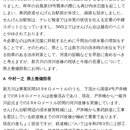
りました。昨年の台風第19号襲来の際にも再び内水氾濫を起こして
しまい、東武鉄道せんげん台駅前が水没し、線路も冠水しました。
せんげん台駅前は、テレビ報道では水害の状況を伝える定番の中継
スポットとなっていますし、SNS上ではせんげん台は越谷のベニス
とやゆされております。
今必要なのは内水氾濫に対処するために千間台の排水量の増加をす
ることです。そのために、県としては新方川の洪水時の水位を下げ
る効果のある治水対策として、河道の拡幅などを早急に進めるべき
と考えますが、新方川の河川改修の現状と今後の見通しについて、
県土整備部長にお伺いします。
A 中村一之 県土整備部長
新方川は事業区間10.9キロメートルのうち、下流から国道4号
戸
井橋
までの8.1キロメートルは改修済みであり、現在、
戸
井橋
から一級河
川起点までの2.8キロメートル区間の河川改修を実施しています。
せんげん台駅周辺の浸水被害軽減には、
戸
井橋
から東武鉄道に工事
を委託している鉄道橋までの河川改修が極めて重要であります。
現在の進ちょく状況ですが、鉄道橋については令和2年3月に上部工