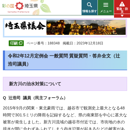
彩の国 埼玉県
緊急・防
情報を探す
メニュー
災
ページ番号：188348
掲載日：2023年12月18日
令和2年12月定例会 一般質問 質疑質問・答弁全文（辻
浩司議員）
新方川の治水対策について
Q 辻浩司 議員（民主フォーラム）
2015年9月の関東・東北豪雨では、越谷市で観測史上最大となる48
時間で301.5ミリの降雨を記録するなど、県の南東部を中心に甚大な
被害が発生しました。新方川流域の越谷市付近では、市街地の水の
排水が間に合わずあふれてしまう内水氾濫が起きるなどの被害があ