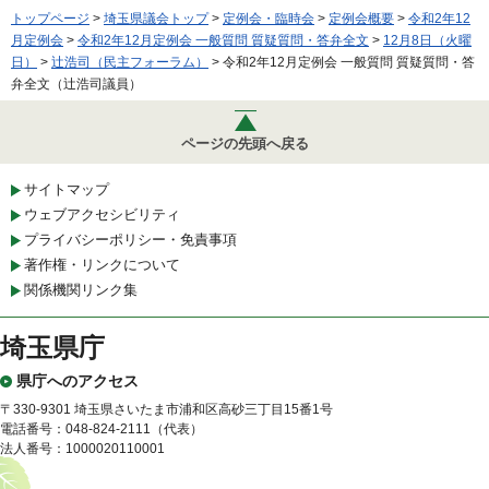
トップページ
>
埼玉県議会トップ
>
定例会・臨時会
>
定例会概要
>
令和2年12
月定例会
>
令和2年12月定例会 一般質問 質疑質問・答弁全文
>
12月8日（火曜
日）
>
辻浩司（民主フォーラム）
> 令和2年12月定例会 一般質問 質疑質問・答
弁全文（辻浩司議員）
ページの先頭へ戻る
サイトマップ
ウェブアクセシビリティ
プライバシーポリシー・免責事項
著作権・リンクについて
関係機関リンク集
埼玉県庁
県庁へのアクセス
〒330-9301 埼玉県さいたま市浦和区高砂三丁目15番1号
電話番号：048-824-2111（代表）
法人番号：1000020110001