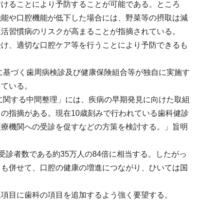
付けることにより予防することが可能である。ところ
機能や口腔機能が低下した場合には、野菜等の摂取は減
生活習慣病のリスクが高まることが指摘されている。
受け、適切な口腔ケア等を行うことにより予防できるも
法に基づく歯周病検診及び健康保険組合等が独自に実施す
っている。
性に関する中間整理」には、疾病の早期発見に向けた取組
の指摘がある。現在10歳刻みで行われている歯科健診
医療機関への受診を促すなどの方策を検討する。」旨明
の受診者数である約35万人の84倍に相当する。したがっ
とも併せて、口腔の健康の増進につながり、ひいては国
象項目に歯科の項目を追加するよう強く要望する。