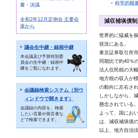
科学的根
書・決議
令和2年12月定例会 主要会
減収補塡債制
派から
世界的に猛威を
状況にある。
議会生中継・録画中継
東京証券取引所市
本会議及び予算特別委
同期比で約40％
員会の生中継・録画中
継をご覧になれます。
法人住民税の大
地方税の収入が
の動向に左右さ
会議録検索システム（別ウ
しかしながら、
ィンドウで開きます）
懸念されている
会議録の内容を、検索
よって、国にお
したい言葉や発言者な
どで検索できます。
は、減収補塡債
以上、地方自治法