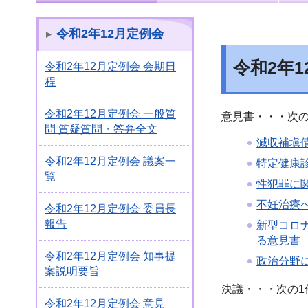
令和2年12月定例会
令和2年
令和2年12月定例会 会期日
程
令和2年12月定例会 一般質
意見書・・・次の
問 質疑質問・答弁全文
減収補塡
令和2年12月定例会 議案一
特定健康
覧
性犯罪に
不妊治療
令和2年12月定例会 委員長
報告
新型コロ
る意見書
令和2年12月定例会 知事提
政治分野
案説明要旨
決議・・・次の1
令和2年12月定例会 意見