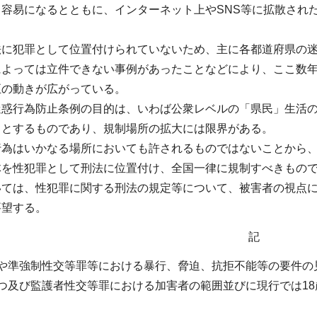
り容易になるとともに、インターネット上やSNS等に拡散され
法に犯罪として位置付けられていないため、主に各都道府県の
によっては立件できない事例があったことなどにより、ここ数
正の動きが広がっている。
迷惑行為防止条例の目的は、いわば公衆レベルの「県民」生活
うとするものであり、規制場所の拡大には限界がある。
行為はいかなる場所においても許されるものではないことから
体を性犯罪として刑法に位置付け、全国一律に規制すべきもの
いては、性犯罪に関する刑法の規定等について、被害者の視点
要望する。
記
罪や準強制性交等罪等における暴行、脅迫、抗拒不能等の要件の
つ及び監護者性交等罪における加害者の範囲並びに現行では1