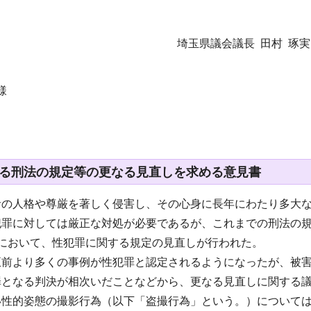
埼玉県議会議長 田村 琢
様
る刑法の規定等の更なる見直しを求める意見書
者の人格や尊厳を著しく侵害し、その心身に長年にわたり多大
犯罪に対しては厳正な対処が必要であるが、これまでの刑法の規
正において、性犯罪に関する規定の見直しが行われた。
正前より多くの事例が性犯罪と認定されるようになったが、被
罪となる判決が相次いだことなどから、更なる見直しに関する
い性的姿態の撮影行為（以下「盗撮行為」という。）について