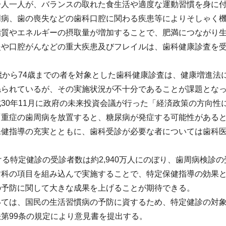
一人一人が、バランスの取れた食生活や適度な運動習慣を身に
周病、歯の喪失などの歯科口腔に関わる疾患等によりそしゃく
脂質やエネルギーの摂取量が増加することで、肥満につながり
炎や口腔がんなどの重大疾患及びフレイルは、歯科健康診査を
歳から74歳までの者を対象とした歯科健康診査は、健康増進
ねられているが、その実施状況が不十分であることが課題とな
30年11月に政府の未来投資会議が行った「経済政策の方向
「重症の歯周病を放置すると、糖尿病が発症する可能性があると
保健指導の充実とともに、歯科受診が必要な者については歯科
ける特定健診の受診者数は約2,940万人にのぼり、歯周病検診
歯科の項目を組み込んで実施することで、特定保健指導の効果
の予防に関して大きな成果を上げることが期待できる。
いては、国民の生活習慣病の予防に資するため、特定健診の対
第99条の規定により意見書を提出する。