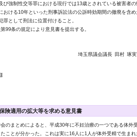
及び強制性交等罪における現行では13歳とされている被害者
における10年といった刑事訴訟法の公訴時効期間の撤廃を含
犯罪として刑法に位置付けること。
第99条の規定により意見書を提出する。
埼玉県議会議長 田村 琢
様
保険適用の拡大等を求める意見書
会のまとめによると、平成30年に不妊治療の一つである体外受精
たことが分かった。これは実に16人に1人が体外受精で生ま