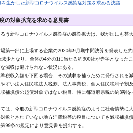
拠を生かした新型コロナウイルス感染症対策を求める決議
度の対象拡充を求める意見書
振るう新型コロナウイルス感染症の感染拡大は、我が国にも甚
場第一部に上場する企業の2020年9月期中間決算を発表した約
の減少となり、全体の4分の1に当たる約300社が赤字となっ
幅な減収は避けられない状況にある。
標準税収入額を下回る場合、その減収を補うために発行される
れやすい法人住民税法人税割、法人事業税、個人住民税利子割
減収補塡債の起債対象ではない税目、特に都道府県税の約3割を
。
いては、今般の新型コロナウイルス感染症のように社会情勢に
の対象とされていない地方消費税等の税目についても減収補塡
第99条の規定により意見書を提出する。