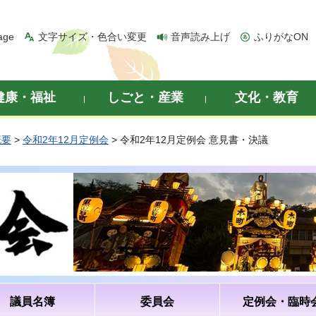
age
文字サイズ・色合い変更
音声読み上げ
ふりがなON
健康・福祉
しごと・産業
文化・教育
概要
>
令和2年12月定例会
> 令和2年12月定例会 意見書・決議
議員名簿
委員会
定例会・臨時