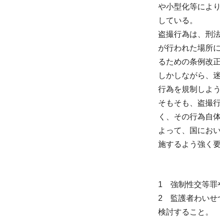
や小型化等によ
している。
盗撮行為は、刑
が行われた場所
るための条例改
しかしながら、
行為を規制しよ
そもそも、盗撮
く、その行為自
よって、国にお
施するよう強く
1 強制性交等
2 監護者わいせ
検討すること。