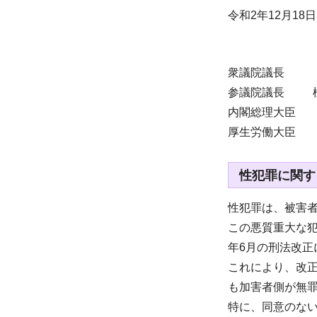
令和2年12月18日
衆議院議長
参議院議長 
内閣総理大臣
厚生労働大臣
性犯罪に関す
性犯罪は、被害
この悪質重大な
年6月の刑法改
これにより、改
も加害者側が無
特に、同意のな