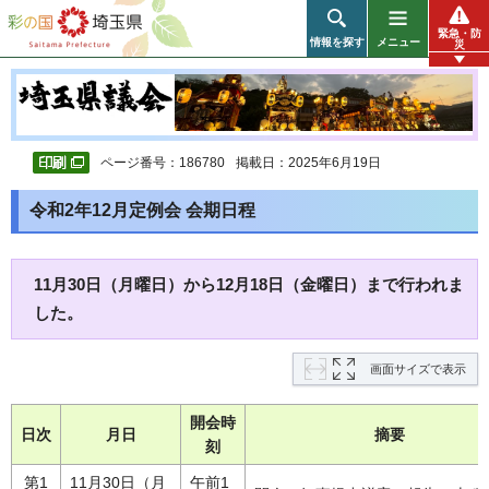
彩の国 埼玉県
緊急・防
情報を探す
メニュー
災
ページ番号：186780
掲載日：2025年6月19日
令和2年12月定例会 会期日程
11月30日（月曜日）から12月18日（金曜日）まで行われま
した。
画面サイズで表示
開会時
日次
月日
摘要
刻
第1
11月30日（月
午前1