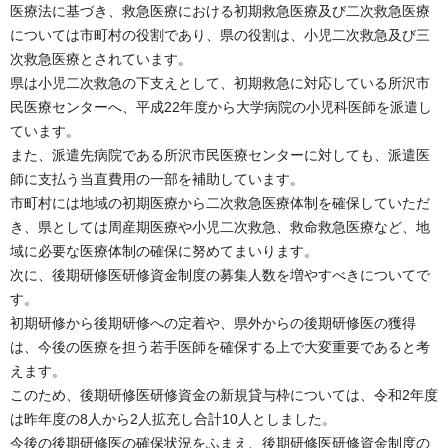
医療法に基づき、救急医療における初期救急医療及び二次救急医療
については市町村の役割であり、県の役割は、小児二次救急及び三
次救急医療とされています。
県は小児二次救急の下支えとして、初期救急に対応している所沢市
民医療センターへ、平成22年度から大学病院の小児科医師を派遣し
ています。
また、派遣先病院である所沢市民医療センターに対しても、派遣医
師に支払う当直費用の一部を補助しています。
市町村には地域の初期医療から二次救急医療体制を確保していただ
き、県としては周産期医療や小児二次救急、救命救急医療など、地
域に必要な医療体制の確保に努めてまいります。
次に、後期研修医研修資金制度の募集人数を増やすべきについてで
す。
初期研修から後期研修への定着や、県外からの後期研修医の獲得
は、今後の医療を担う若手医師を確保する上で大変重要であると考
えます。
このため、後期研修医研修資金の新規貸与枠については、令和2年度
は昨年度の8人から2人拡充し合計10人としました。
今後の後期研修医の確保状況をふまえ、後期研修医研修資金制度の