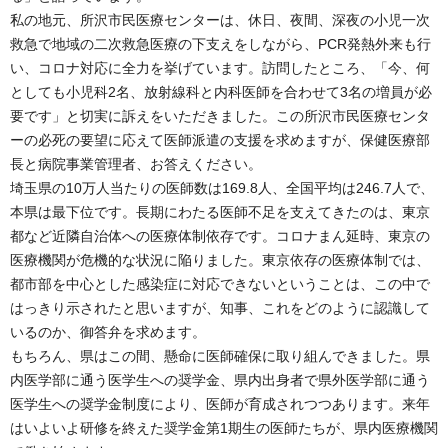
私の地元、所沢市民医療センターは、休日、夜間、深夜の小児一次
救急で地域の二次救急医療の下支えをしながら、PCR発熱外来も行
い、コロナ対応に全力を挙げています。訪問したところ、「今、何
としても小児科2名、放射線科と内科医師を合わせて3名の増員が必
要です」と切実に訴えをいただきました。この所沢市民医療センタ
ーの必死の要望に応えて医師派遣の支援を求めますが、保健医療部
長と病院事業管理者、お答えください。
埼玉県の10万人当たりの医師数は169.8人、全国平均は246.7人で、
本県は最下位です。長期にわたる医師不足を支えてきたのは、東京
都など近隣自治体への医療体制依存です。コロナまん延時、東京の
医療機関が危機的な状況に陥りました。東京依存の医療体制では、
都市部を中心とした感染症に対応できないということは、この中で
はっきり示されたと思いますが、知事、これをどのように認識して
いるのか、御答弁を求めます。
もちろん、県はこの間、懸命に医師確保に取り組んできました。県
内医学部に通う医学生への奨学金、県内出身者で県外医学部に通う
医学生への奨学金制度により、医師が育成されつつあります。来年
はいよいよ研修を終えた奨学金第1期生の医師たちが、県内医療機関