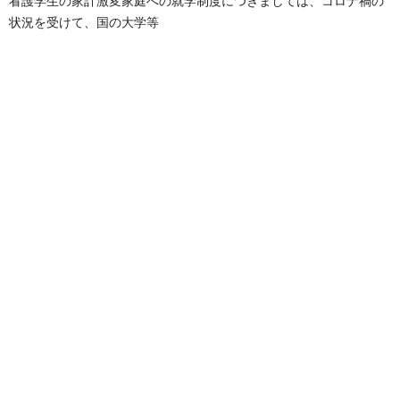
看護学生の家計激変家庭への就学制度につきましては、コロナ禍の
状況を受けて、国の大学
等