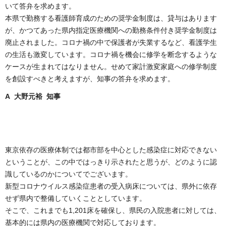
いて答弁を求めます。
本県で勤務する看護師育成のための奨学金制度は、貸与はあります
が、かつてあった県内指定医療機関への勤務条件付き奨学金制度は
廃止されました。コロナ禍の中で保護者が失業するなど、看護学生
の生活も激変しています。コロナ禍を機会に修学を断念するような
ケースが生まれてはなりません。せめて家計激変家庭への修学制度
を創設すべきと考えますが、知事の答弁を求めます。
A 大野元裕 知事
東京依存の医療体制では都市部を中心とした感染症に対応できない
ということが、この中ではっきり示されたと思うが、どのように認
識しているのかについてでございます。
新型コロナウイルス感染症患者の受入病床については、県外に依存
せず県内で整備していくこととしています。
そこで、これまでも1,201床を確保し、県民の入院患者に対しては、
基本的には県内の医療機関で対応しております。