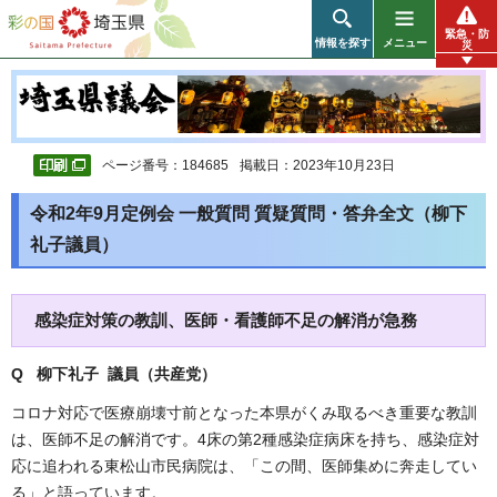
彩の国 埼玉県
緊急・防
情報を探す
メニュー
災
ページ番号：184685
掲載日：2023年10月23日
令和2年9月定例会 一般質問 質疑質問・答弁全文（柳下
礼子議員）
感染症対策の教訓、医師・看護師不足の解消が急務
Q 柳下礼子 議員（共産党）
コロナ対応で医療崩壊寸前となった本県がくみ取るべき重要な教訓
は、医師不足の解消です。4床の第2種感染症病床を持ち、感染症対
応に追われる東松山市民病院は、「この間、医師集めに奔走してい
る」と語っています。