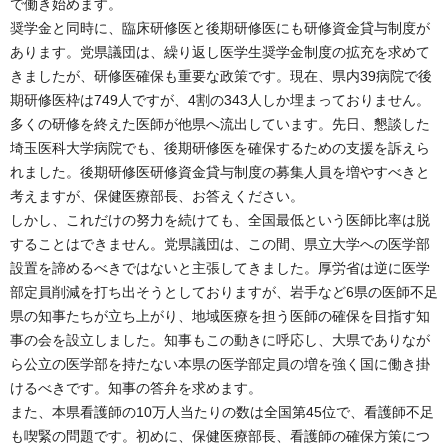
で働き始めます。
奨学金と同時に、臨床研修医と後期研修医にも研修資金貸与制度が
あります。党県議団は、繰り返し医学生奨学金制度の拡充を求めて
きましたが、研修医確保も重要な政策です。現在、県内39病院で後
期研修医枠は749人ですが、4割の343人しか埋まっておりません。
多くの研修を終えた医師が他県へ流出しています。先日、懇談した
埼玉医科大学病院でも、後期研修医を確保するための支援を訴えら
れました。後期研修医研修資金貸与制度の募集人員を増やすべきと
考えますが、保健医療部長、お答えください。
しかし、これだけの努力を続けても、全国最低という医師比率は脱
することはできません。党県議団は、この間、県立大学への医学部
設置を諦めるべきではないと主張してきました。厚労省は逆に医学
部定員削減を打ち出そうとしておりますが、岩手など6県の医師不足
県の知事たちが立ち上がり、地域医療を担う医師の確保を目指す知
事の会を設立しました。知事もこの動きに呼応し、大県でありなが
ら公立の医学部を持たない本県の医学部定員の増を強く国に働き掛
けるべきです。知事の答弁を求めます。
また、本県看護師の10万人当たりの数は全国第45位で、看護師不足
も喫緊の問題です。初めに、保健医療部長、看護師の確保方策につ