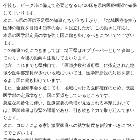
今後も、ピーク時に備えて必要となる1,400床を県内医療機関で確保
してまいります。
次に、6県の医師不足県の知事たちが立ち上がり、「地域医療を担う
医師の確保を目指す知事の会」を設立したが、この動きに呼応し、
本県の医学部定員の増を強く国に働き掛けるべきについてでござい
ます。
この知事の会につきましては、埼玉県はオブザーバーとして参加し
ており、今後の動向を注視してまいります。
他方、これまでも県独自で、「医師少数都道府県」に指定された地
域や医学部定員が少ない地域については、医学部新設の対応を講じ
るよう国に働き掛けています。
また、全国知事会を通じても、地域における医師確保のため、既設
医学部の定員増など、国に要望をしているところです。
急速な高齢化に伴い、医療需要の急増が見込まれる本県において
は、医師確保は喫緊の課題であり、引き続き全力で取り組んでまい
ります。
次に、コロナによる家計激変家庭への就学制度を創設すべきについ
てでございます。