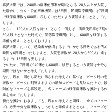
再拡大期では、240床の病床使用率が5割となる120人以上が入院し
た場合に、公立・公的医療機関には3日間、民間医療機関には7日間
で確保病床数を600床に戻していただくよう要請することとしてお
ります。
さらに、120人の入院を待つことなく、例えば、病床使用率が3割の
80人以上となった時点で、関係医療機関に対し、600床を確保する
準備を促すこととしております。
再拡大期において、感染者が倍増するまでにかかる日数である倍加
時間を6日間といたしますと、入院患者数が120人から600人に達す
るまでに13日間を要します。
そのため、7日間で240床から600床に移行するという要請は十分な
期間ではないかと考えております。
なお、現在、国から新たに示された考え方に基づき、ピーク時の患
者数や、ピークに到達するまでの増加スピードを見込んだ上で、段
階的なフェーズを再設定し、各フェーズの確保病床数を推計する作
業を進めております。
新たな推計におきましても、現在の考え方と同様に、全てのフェー
ズに必要十分な病床数をしっかりと確保するとともに、フェーズが