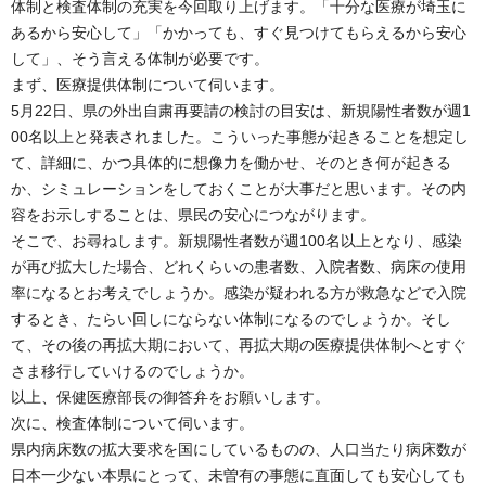
体制と検査体制の充実を今回取り上げます。「十分な医療が埼玉に
あるから安心して」「かかっても、すぐ見つけてもらえるから安心
して」、そう言える体制が必要です。
まず、医療提供体制について伺います。
5月22日、県の外出自粛再要請の検討の目安は、新規陽性者数が週1
00名以上と発表されました。こういった事態が起きることを想定し
て、詳細に、かつ具体的に想像力を働かせ、そのとき何が起きる
か、シミュレーションをしておくことが大事だと思います。その内
容をお示しすることは、県民の安心につながります。
そこで、お尋ねします。新規陽性者数が週100名以上となり、感染
が再び拡大した場合、どれくらいの患者数、入院者数、病床の使用
率になるとお考えでしょうか。感染が疑われる方が救急などで入院
するとき、たらい回しにならない体制になるのでしょうか。そし
て、その後の再拡大期において、再拡大期の医療提供体制へとすぐ
さま移行していけるのでしょうか。
以上、保健医療部長の御答弁をお願いします。
次に、検査体制について伺います。
県内病床数の拡大要求を国にしているものの、人口当たり病床数が
日本一少ない本県にとって、未曽有の事態に直面しても安心しても