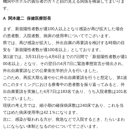
機関やホテルの責任者の方々と顔の見える関係を構築してまいりま
す。
A 関本建二 保健医療部長
まず、新規陽性者数が週100人以上となり感染が再び拡大した場合
の患者数、入院者数、病床の使用率についてでございます。
県では、再び感染が拡大し、外出自粛の再要請を検討する時期の目
安を「新規陽性者数が週100名以上」としております。
第1波では、3月31日から4月6日までの7日間で「新規陽性者数が週1
00名以上」となり、その翌日の4月7日に緊急事態宣言が発出され、
外出自粛要請などの公衆衛生学的介入を行いました。
このため、再拡大期も速やかに外出自粛要請を行うと想定し、第1波
のこのタイミングにおける療養中の患者数を振り返ってみると、外
出自粛要請を実施した4月7日は183名であり、うち入院者数は101名
でございました。
現状の考え方では、縮小期の確保病床数は240床であり、これを当
てはめた病床使用率は42.1％になります。
次に、感染が疑われる方が、救急などで入院するとき、たらいまわ
しにならない体制となるのかについてでございます。