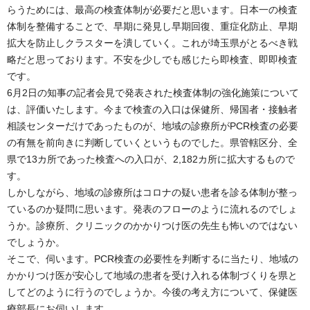
らうためには、最高の検査体制が必要だと思います。日本一の検査
体制を整備することで、早期に発見し早期回復、重症化防止、早期
拡大を防止しクラスターを潰していく。これが埼玉県がとるべき戦
略だと思っております。不安を少しでも感じたら即検査、即即検査
です。
6月2日の知事の記者会見で発表された検査体制の強化施策について
は、評価いたします。今まで検査の入口は保健所、帰国者・接触者
相談センターだけであったものが、地域の診療所がPCR検査の必要
の有無を前向きに判断していくというものでした。県管轄区分、全
県で13カ所であった検査への入口が、2,182カ所に拡大するもので
す。
しかしながら、地域の診療所はコロナの疑い患者を診る体制が整っ
ているのか疑問に思います。発表のフローのように流れるのでしょ
うか。診療所、クリニックのかかりつけ医の先生も怖いのではない
でしょうか。
そこで、伺います。PCR検査の必要性を判断するに当たり、地域の
かかりつけ医が安心して地域の患者を受け入れる体制づくりを県と
してどのように行うのでしょうか。今後の考え方について、保健医
療部長にお伺いします。