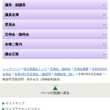
議長・副議長
議員名簿
委員会
定例会・臨時会
各種ご案内
議会広報
トップページ
>
埼玉県議会トップ
>
定例会・臨時会
>
定例会概要
>
令和2年6月
定例会
>
令和2年6月定例会 一般質問
>
高橋稔裕（無）
> 令和2年6月定例会 一
般質問 質疑質問・答弁全文（高橋稔裕議員）
ページの先頭へ戻る
サイトマップ
ウェブアクセシビリティ