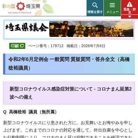
彩の国 埼玉県
緊急・防
情報を探す
メニュー
災
ページ番号：179712
掲載日：2026年7月6日
令和2年6月定例会 一般質問 質疑質問・答弁全文（高橋
稔裕議員）
新型コロナウイルス感染症対策について - コロナまん延第2
波への備え
Q 高橋稔裕 議員（無所属）
新型コロナウイルスにり患された方に、お見舞いとお悔やみを申し
上げます。これまでのコロナの対応を通して、外出自粛を中心とし
た行動制限により、コロナのまん延は抑制できることを確認できた