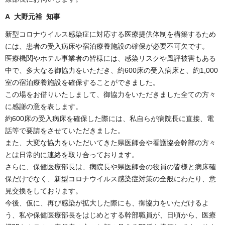
A 大野元裕 知事
新型コロナウイルス感染症に対応する医療提供体制を構築するため
には、患者の受入病床や宿泊療養施設の確保が必要不可欠です。
医療機関やホテル事業者の皆様には、感染リスクや風評被害もある
中で、多大なる御協力をいただき、約600床の受入病床と、約1,000
室の宿泊療養施設を確保することができました。
この場をお借りいたしまして、御協力をいただきました全ての方々
に感謝の意を表します。
約600床の受入病床を確保した際には、私自らが病院長に直接、電
話等で要請をさせていただきました。
また、大変な協力をいただいてきた県医師会や看護協会幹部の方々
とは日常的に連絡を取り合っております。
さらに、保健医療部長は、病院長や県医師会の役員の皆様と病床確
保だけでなく、新型コロナウイルス感染症対策の全般にわたり、意
見交換をしております。
今後、仮に、再び感染が拡大した際にも、御協力をいただけるよ
う、私や保健医療部長をはじめとする幹部職員が、日頃から、医療