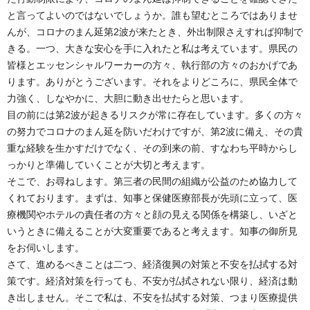
と言ってよいのではないでしょうか。誰も望むところではありませ
んが、コロナのまん延第2波が来たとき、外出制限さえすれば抑制で
きる。一つ、大きな安心を手に入れたと私は考えています。県民の
皆様とエッセンシャルワーカーの方々、執行部の方々のおかげであ
ります。ありがとうございます。それをよりどころに、県民全体で
力強く、しなやかに、大胆に動き出せたらと思います。
目の前には第2波が起きるリスクが常に存在しています。多くの方々
の努力でコロナのまん延を防いだわけですが、第2波に備え、その貴
重な経験を生かすだけでなく、その到来の前、すなわち平時からし
っかりと準備していくことが大切と考えます。
そこで、お尋ねします。第三者の民間の組織が公益のため協力して
くれております。まずは、知事と保健医療部長が先頭に立って、医
療機関やホテルの責任者の方々と顔の見える関係を構築し、いざと
いうときに備えることが大変重要であると考えます。知事の御所見
をお伺いします。
さて、進めるべきことは二つ、経済復興の対策と不安を払拭する対
策です。経済対策を行っても、不安が払拭されない限り、経済は動
き出しません。そこで私は、不安を払拭する対策、つまり医療提供