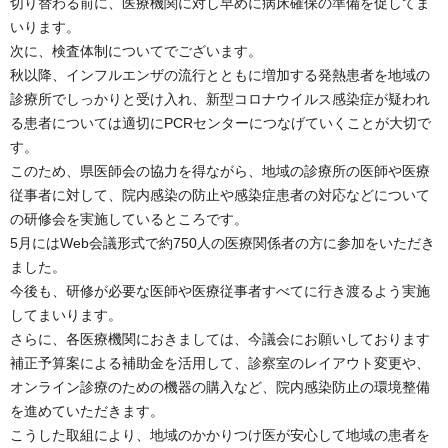
切り替わる前に、医療機関に対し早めに病床確保の準備を促してま
いります。
次に、検査体制についてでございます。
秋以降、インフルエンザの流行とともに増加する発熱患者を地域の
診療所でしっかりと受け入れ、新型コロナウイルス感染症が疑われ
る患者については適切にPCRセンターにつなげていくことが大切で
す。
このため、県医師会の協力を得ながら、地域の診療所の医師や医療
従事者に対して、院内感染の防止や感染症患者の対応などについて
の研修会を実施しているところです。
5月にはWeb会議形式で約750人の医療関係者の方に参加をいただき
ました。
今後も、研修が必要な医師や医療従事者すべてに行き渡るよう実施
してまいります。
さらに、各医療機関におきましては、今議会にお願いしております
補正予算案による補助金を活用して、診察室のレイアウト変更や、
オンライン診療のための機器の購入など、院内感染防止の環境整備
を進めていただきます。
こうした取組により、地域のかかりつけ医が安心して地域の患者を