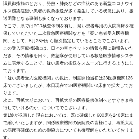
議員御指摘のとおり、発熱・肺炎などの症状のある新型コロナウイ
ルス感染症疑い患者の救急搬送が多く発生している状況にあり、搬
送困難となる事例も多くなっております。
そこで、県ではPCR検査体制を有し、疑い患者専用の入院病床を確
保していただいた二次救急医療機関などを「疑い患者受入医療機
関」として、5月25日から順次指定しているところでございます。
この受入医療機関には、日々の空きベットの情報を県に御報告いた
だき、その情報を日々、救急隊が使用している救急医療情報システ
ムに表示することで、疑い患者の搬送をスムーズに行えるようにし
ております。
「疑い患者受入医療機関」の数は、制度開始当初は23医療機関126
床でございましたが、本日現在で34医療機関172床まで拡大してお
ります。
次に、再拡大期において、再拡大期の医療提供体制へとすぐさま移
行していけるのか、についてでございます。
第1波が収束した現在においては、既に確保した600床を240床にま
で縮小いたしますが、関係医療機関の病院長の皆様には、再拡大期
の病床再確保のための御協力についても御理解をいただいておりま
す。