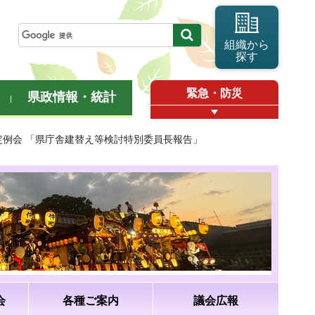
組織から
探す
緊急・防災
県政情報・統計
月定例会 「県庁舎建替え等検討特別委員長報告」
会
各種ご案内
議会広報