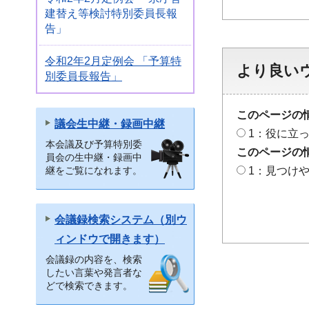
建替え等検討特別委員長報
告」
令和2年2月定例会 「予算特
より良い
別委員長報告」
このページの
議会生中継・録画中継
1：役に立
本会議及び予算特別委
このページの
員会の生中継・録画中
継をご覧になれます。
1：見つけ
会議録検索システム（別ウ
ィンドウで開きます）
会議録の内容を、検索
したい言葉や発言者な
どで検索できます。