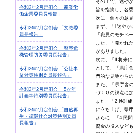
その上で、速や
令和2年2月定例会 「産業労
旨を指摘し、各
働企業委員長報告」
次に、個々の意
まず、「I 速や
令和2年2月定例会 「文教委
員長報告」
「職員のモチベ
また、「開かれ
令和2年2月定例会 「警察危
がありました。
機管理防災委員長報告」
次に、「II 将
として、「県庁
令和2年2月定例会 「公社事
業対策特別委員長報告」
門的な見地から
また、「県庁舎
令和2年2月定例会 「5か年
づくりの視点に
計画等特別委員長報告」
また、「2 検討
に立ち上げ、県
令和2年2月定例会 「自然再
生・循環社会対策特別委員
さらに、「4 民
長報告」
資金の投入など