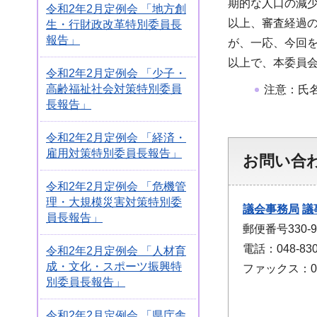
期的な人口の減
令和2年2月定例会 「地方創
以上、審査経過
生・行財政改革特別委員長
報告」
が、一応、今回
以上で、本委員
令和2年2月定例会 「少子・
高齢福祉社会対策特別委員
注意：氏名
長報告」
令和2年2月定例会 「経済・
雇用対策特別委員長報告」
お問い合
令和2年2月定例会 「危機管
理・大規模災害対策特別委
議会事務局
議
員長報告」
郵便番号330
電話：048-830
令和2年2月定例会 「人材育
成・文化・スポーツ振興特
ファックス：048
別委員長報告」
令和2年2月定例会 「県庁舎