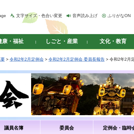
age
文字サイズ・色合い変更
音声読み上げ
ふりがなON
健康・福祉
しごと・産業
文化・教育
概要
>
令和2年2月定例会
>
令和2年2月定例会 委員長報告
> 令和2年2
議員名簿
委員会
定例会・臨時