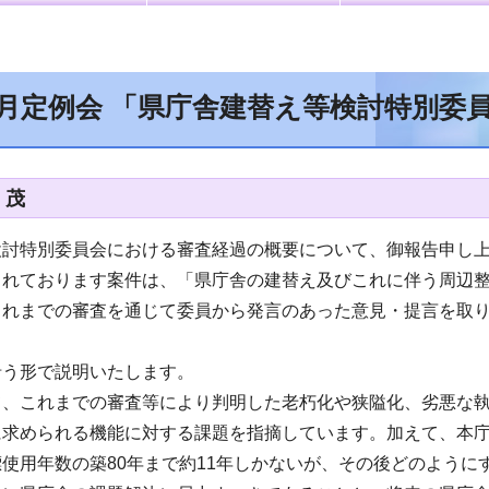
2月定例会 「県庁舎建替え等検討特別委
 茂
検討特別委員会における審査経過の概要について、御報告申し
されております案件は、「県庁舎の建替え及びこれに伴う周辺
これまでの審査を通じて委員から発言のあった意見・提言を取
沿う形で説明いたします。
、これまでの審査等により判明した老朽化や狭隘化、劣悪な執
に求められる機能に対する課題を指摘しています。加えて、本
使用年数の築80年まで約11年しかないが、その後どのよう