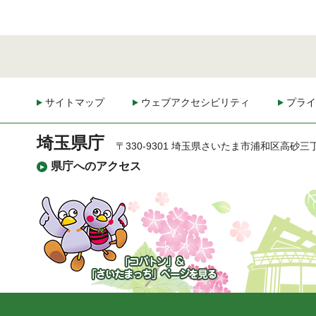
サイトマップ
ウェブアクセシビリティ
プライ
埼玉県庁
〒330-9301 埼玉県さいたま市浦和区高砂三
県庁へのアクセス
「コバトン」&「さいた
まっち」