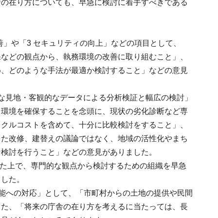
舎の在り方についても、早急に検討に着手すべきである
善」や「3 セキュリティの向上」などの項目として、
保などの観点から、執務環境の改善に取り組むこと」、
め、どのような手法が最適か検討すること」などの意見
門的な見地・客観的なデータによる分析検証と幅広の検討」
る環境を確保することを念頭に、現状の劣化診断など専
イクルコストを含めて、十分に比較検討をすること」、
った改修、建替えの議論ではなく、地域の活性化やまち
な検討を行うこと」などの意見がありました。
えた上で、専門的な観点から検討するための組織を早急
ました。
機能への対応」として、「市町村からの土地の提供や民間
また、「将来の庁舎の在り方を考えるに当たっては、長