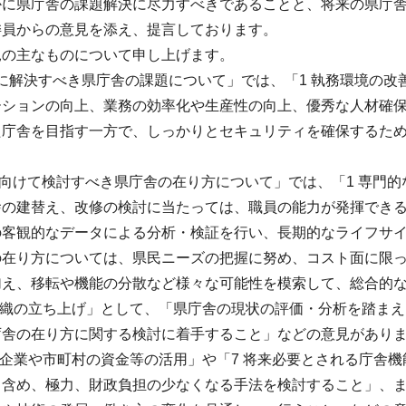
かに県庁舎の課題解決に尽力すべきであることと、将来の県庁
委員からの意見を添え、提言しております。
見の主なものについて申し上げます。
かに解決すべき県庁舎の課題について」では、「1 執務環境の改
ーションの向上、業務の効率化や生産性の向上、優秀な人材確
た庁舎を目指す一方で、しっかりとセキュリティを確保するた
来に向けて検討すべき県庁舎の在り方について」では、「1 専
舎の建替え、改修の検討に当たっては、職員の能力が発揮でき
の客観的なデータによる分析・検証を行い、長期的なライフサ
の在り方については、県民ニーズの把握に努め、コスト面に限
加え、移転や機能の分散など様々な可能性を模索して、総合的
組織の立ち上げ」として、「県庁舎の現状の評価・分析を踏ま
庁舎の在り方に関する検討に着手すること」などの意見があり
間企業や市町村の資金等の活用」や「7 将来必要とされる庁舎
も含め、極力、財政負担の少なくなる手法を検討すること」、