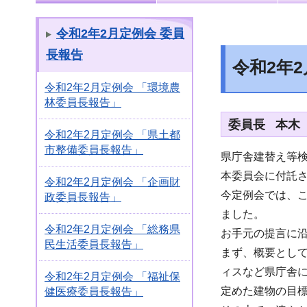
令和2年2月定例会 委員
長報告
令和2年
令和2年2月定例会 「環境農
林委員長報告」
委員長 本木
令和2年2月定例会 「県土都
市整備委員長報告」
県庁舎建替え等
本委員会に付託
令和2年2月定例会 「企画財
今定例会では、
政委員長報告」
ました。
令和2年2月定例会 「総務県
お手元の提言に
民生活委員長報告」
まず、概要として
ィスなど県庁舎
令和2年2月定例会 「福祉保
定めた建物の目標
健医療委員長報告」