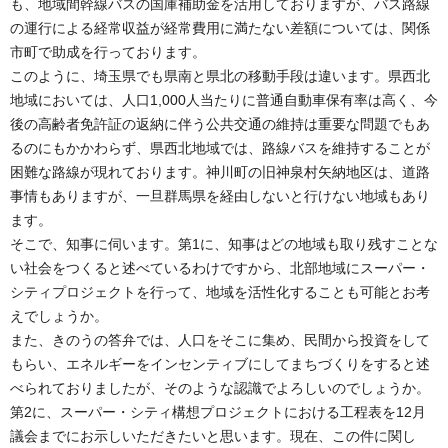
も、地域間幹線バスの国庫補助金を活用しておりますが、バス路線
の運行による経常収益が経常費用に満たない差額については、関係
市町で助成を行っております。
このように、埼玉県でも県南と県北の移動手段は違います。県西北
地域においては、人口1,000人当たりに普通自動車保有率は高く、今
後の高齢者免許証の返納に伴う公共交通の維持は重要な問題でもあ
るのにもかかわらず、県西北地域では、路線バスを維持することが
困難な路線が現れております。神川町の旧神泉村矢納地区は、道路
事情もありますが、一旦群馬県を経由しないと行けない地域もあり
ます。
そこで、知事に伺います。第1に、知事はどの地域も取り残すことな
い社会をつくると述べているわけですから、北部地域にスーパー・
シティプロジェクトを行って、地域を活性化することも可能とお考
えでしょうか。
また、きのうの答弁では、人口をそこに集め、民間から投資をして
もらい、エネルギーをインセンティブにしてまちづくりをすると述
べられておりましたが、そのような認識でよろしいのでしょうか。
第2に、スーパー・シティ構想プロジェクトにおける工程表を12月
議会までにお示しいただきたいと思います。現在、この件に関し