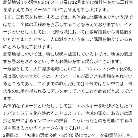
北部地域での活性化のイメージ及び12月までに御報告をする工程表
を踏まえてのイメージについてお答えを申し上げます。
まず、工程表をお示しする上では、具体的に北部地域でという形で
はなく、全体の工程表をお示しすることを考えておりますが、イメ
ージといたしましては、北部地域においては飯塚議員から御指摘を
いただきましたとおり、人口減少という厳しい課題を抱えているも
のと私も考えております。
北部地域においては、特に現状を放置している中では、地域の衰退
すら懸念をされるという声もお伺いをする場合がございます。
一般論として、人口減少地域においては、コンパクトシティ化の効
果は高いのですが、その一方でハードルが高いとも指摘をされてい
るところであり、これまでの取組だけでは十分ではない中では、最
大限の効果が得られるモデルを示していくことが必要だと思ってい
ます。
具体的なイメージといたしましては、エネルギーを呼び水としたコ
ンパクトシティ化を進めることによって、地域の孤立、あるいは選
択と集中によるインフラへの投資、こういったものを可能にする環
境を整えるというイメージを持っております。
2番目に、「知事の選挙公約・政治姿勢について」の御質問のうち、