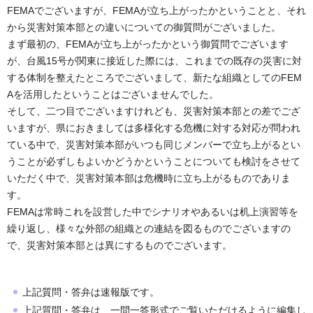
FEMAでございますが、FEMAが立ち上がったかということと、それ
から災害対策本部との違いについての御質問がございました。
まず最初の、FEMAが立ち上がったかという御質問でございます
が、台風15号が関東に接近した際には、これまでの既存の災害に対
する体制を整えたところでございまして、新たな組織としてのFEM
Aを活用したということはございませんでした。
そして、二つ目でございますけれども、災害対策本部との差でござ
いますが、県におきましては多様化する危機に対する対応が問われ
ている中で、災害対策本部がいつも同じメンバーで立ち上がるとい
うことが必ずしもよいかどうかということについても検討をさせて
いただく中で、災害対策本部は危機時に立ち上がるものでありま
す。
FEMAは常時これを設営した中でシナリオやあるいは机上演習等を
繰り返し、様々な外部の組織との連結を図るものでございますの
で、災害対策本部とは異にするものでございます。
上記質問・答弁は速報版です。
上記質問・答弁は、一問一答形式でご覧いただけるように編集し