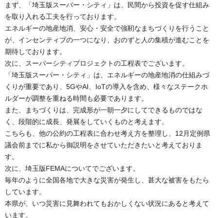
まず、「埼玉版スーパー・シティ」は、民間から投資を促す仕組み
を取り入れる工夫を行っております。
エネルギーの地産地消、安心・安全で強靭なまちづくりを行うこと
が、インセンティブの一つになり、おのずと人の集積が進むことを
期待しております。
次に、スーパーシティプロジェクトの工程表でございます。
「埼玉版スーパー・シティ」は、エネルギーの地産地消の仕組みづ
くりが重要であり、5GやAI、IoTの導入を含め、様々なステークホ
ルダーが調整を重ねる時間も必要であります。
また、まちづくりは、完成形が一朝一夕にしてできるものではな
く、段階的に成長、発展をしていくものと考えます。
こちらも、他の公約の工程表に合わせ考え方を整理し、12月定例県
議会前までに私から御説明をさせていただきたいと考えておりま
す。
次に、埼玉版FEMAについてでございます。
毎年のように全国各地で大きな災害が発生し、甚大な被害をもたら
しています。
本県が、いつ災害に見舞われてもおかしくない状況にあると考えて
います。