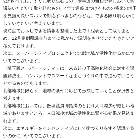
公約の中には、すぐに取り組むもの、来年度の当初予算において御
議決いただいて取り組むもの、4年で道筋はつけるものの将来の埼玉
を見据え長いスパンで対応すべきものなども、できる限り明らかに
していきたいと考えています。
現時点でお示しできる情報を整理した上で工程表として取りまと
め、12月定例県議会前までに私からご説明をさせていただきたいと
考えております。
次に、スーパーシティプロジェクトで北部地域が活性化するかにつ
いてでございます。
「埼玉版スーパー・シティ」は、来る超少子高齢化社会に対する課
題解決を、コンパクトでスマートなまちづくりの中で進めていこう
とするものであります。
北部地域に限らず、地域の条件に応じて形成していくことが肝要と
考えます。
北部地域においては、飯塚議員御指摘のとおり人口減少が厳しい地
域でありますところ、人口減少地域の活性化に繋がる効果が見込ま
れます。
次に、エネルギーをインセンティブにして街づくりをする認識で良
いのかについてでございます。