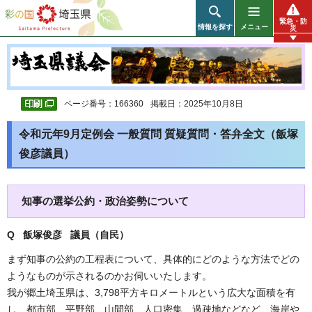
彩の国 埼玉県
緊急・防
情報を探す
メニュー
災
ページ番号：166360
掲載日：2025年10月8日
令和元年9月定例会 一般質問 質疑質問・答弁全文（飯塚
俊彦議員）
知事の選挙公約・政治姿勢について
Q 飯塚俊彦 議員（自民
）
まず知事の公約の工程表について、具体的にどのような方法でどの
ようなものが示されるのかお伺いいたします。
我が郷土埼玉県は、3,798平方キロメートルという広大な面積を有
し、都市部、平野部、山間部、人口密集、過疎地などなど、海岸や