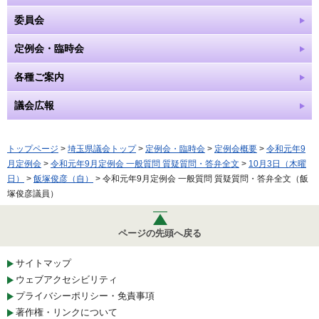
委員会
定例会・臨時会
各種ご案内
議会広報
トップページ
>
埼玉県議会トップ
>
定例会・臨時会
>
定例会概要
>
令和元年9
月定例会
>
令和元年9月定例会 一般質問 質疑質問・答弁全文
>
10月3日（木曜
日）
>
飯塚俊彦（自）
> 令和元年9月定例会 一般質問 質疑質問・答弁全文（飯
塚俊彦議員）
ページの先頭へ戻る
サイトマップ
ウェブアクセシビリティ
プライバシーポリシー・免責事項
著作権・リンクについて