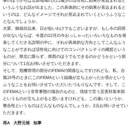
事のほうからは北部地域の人口減少の活性化に効果が見込まれると
いうふうなお話が出ました。この具体的にその効果が見込まれると
いうのは、どんなイメージでそれが見込まれていくというふうなこ
となんでしょうか。
大変、御就任以来、日が短いわけでもございますが、もし今の回答
が出ないならば、今度の12月の今おっしゃったいろいろなものを発
表してくださる説明の中に、それが具体的な方向としてこんなふう
なことができれば活性化に向けてのコンパクトシティの構想という
ものが、県北に限らず、県西のほうでもできるのかどうかという部
分について1点お伺いさせていただきます。
そして、危機管理の部分のFEMAの関係なんですけれども、私、台
風15号のときにこのFEMAという組織が立ち上がったか否かという
ふうなことをお伺いさせていただいたつもりなんです。そして、こ
のFEMAという非常事態の場合のものと、現状で言う災害対策本部
というものが立ち上がると思いますけれども、この違いというか、
整合性というものはどんなものなんでしょうか。2点お伺いさせてい
ただきます。
再A 大野元裕 知事