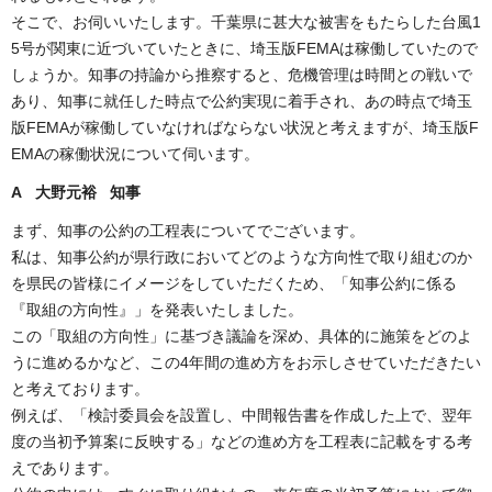
そこで、お伺いいたします。千葉県に甚大な被害をもたらした台風1
5号が関東に近づいていたときに、埼玉版FEMAは稼働していたので
しょうか。知事の持論から推察すると、危機管理は時間との戦いで
あり、知事に就任した時点で公約実現に着手され、あの時点で埼玉
版FEMAが稼働していなければならない状況と考えますが、埼玉版F
EMAの稼働状況について伺います。
A 大野元裕 知事
まず、知事の公約の工程表についてでございます。
私は、知事公約が県行政においてどのような方向性で取り組むのか
を県民の皆様にイメージをしていただくため、「知事公約に係る
『取組の方向性』」を発表いたしました。
この「取組の方向性」に基づき議論を深め、具体的に施策をどのよ
うに進めるかなど、この4年間の進め方をお示しさせていただきたい
と考えております。
例えば、「検討委員会を設置し、中間報告書を作成した上で、翌年
度の当初予算案に反映する」などの進め方を工程表に記載をする考
えであります。