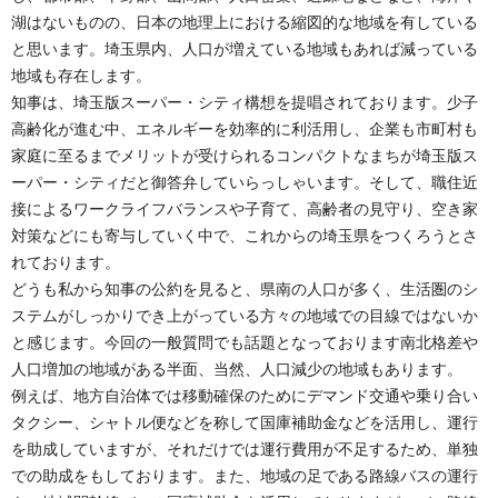
湖はないものの、日本の地理上における縮図的な地域を有している
と思います。埼玉県内、人口が増えている地域もあれば減っている
地域も存在します。
知事は、埼玉版スーパー・シティ構想を提唱されております。少子
高齢化が進む中、エネルギーを効率的に利活用し、企業も市町村も
家庭に至るまでメリットが受けられるコンパクトなまちが埼玉版ス
ーパー・シティだと御答弁していらっしゃいます。そして、職住近
接によるワークライフバランスや子育て、高齢者の見守り、空き家
対策などにも寄与していく中で、これからの埼玉県をつくろうとさ
れております。
どうも私から知事の公約を見ると、県南の人口が多く、生活圏のシ
ステムがしっかりでき上がっている方々の地域での目線ではないか
と感じます。今回の一般質問でも話題となっております南北格差や
人口増加の地域がある半面、当然、人口減少の地域もあります。
例えば、地方自治体では移動確保のためにデマンド交通や乗り合い
タクシー、シャトル便などを称して国庫補助金などを活用し、運行
を助成していますが、それだけでは運行費用が不足するため、単独
での助成をもしております。また、地域の足である路線バスの運行