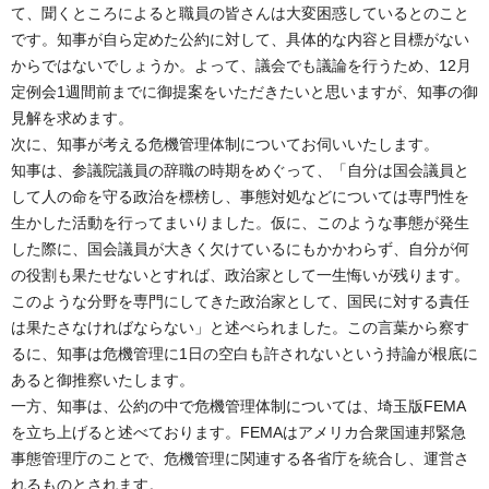
て、聞くところによると職員の皆さんは大変困惑しているとのこと
です。知事が自ら定めた公約に対して、具体的な内容と目標がない
からではないでしょうか。よって、議会でも議論を行うため、12月
定例会1週間前までに御提案をいただきたいと思いますが、知事の御
見解を求めます。
次に、知事が考える危機管理体制についてお伺いいたします。
知事は、参議院議員の辞職の時期をめぐって、「自分は国会議員と
して人の命を守る政治を標榜し、事態対処などについては専門性を
生かした活動を行ってまいりました。仮に、このような事態が発生
した際に、国会議員が大きく欠けているにもかかわらず、自分が何
の役割も果たせないとすれば、政治家として一生悔いが残ります。
このような分野を専門にしてきた政治家として、国民に対する責任
は果たさなければならない」と述べられました。この言葉から察す
るに、知事は危機管理に1日の空白も許されないという持論が根底に
あると御推察いたします。
一方、知事は、公約の中で危機管理体制については、埼玉版FEMA
を立ち上げると述べております。FEMAはアメリカ合衆国連邦緊急
事態管理庁のことで、危機管理に関連する各省庁を統合し、運営さ
れるものとされます。