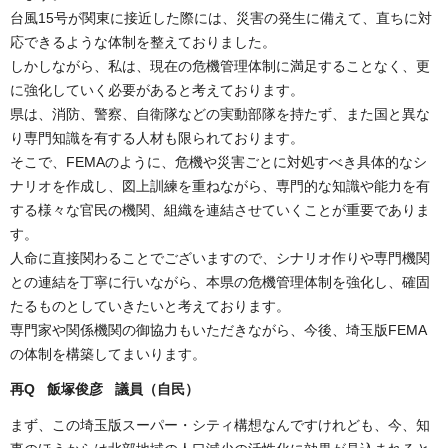
台風15号が関東に接近した際には、災害の発生に備えて、直ちに対
応できるような体制を整えておりました。
しかしながら、私は、現在の危機管理体制に満足することなく、更
に強化していく必要があると考えております。
県は、消防、警察、自衛隊などの実動部隊を持たず、また国と異な
り専門知識を有する人材も限られております。
そこで、FEMAのように、危機や災害ごとに対処すべき具体的なシ
ナリオを作成し、図上訓練を重ねながら、専門的な知識や能力を有
する様々な官民の機関、組織を連結させていくことが重要でありま
す。
人命に直接関わることでございますので、シナリオ作りや専門機関
との連結を丁寧に行いながら、本県の危機管理体制を強化し、確固
たるものとしていきたいと考えております。
専門家や関係機関の御協力もいただきながら、今後、埼玉版FEMA
の体制を構築してまいります。
再Q 飯塚俊彦 議員（自民
）
まず、この埼玉版スーパー・シティ構想なんですけれども、今、知