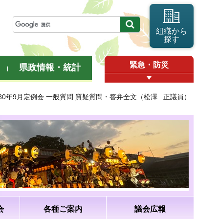
組織から
探す
緊急・防災
県政情報・統計
成30年9月定例会 一般質問 質疑質問・答弁全文（松澤 正議員）
会
各種ご案内
議会広報