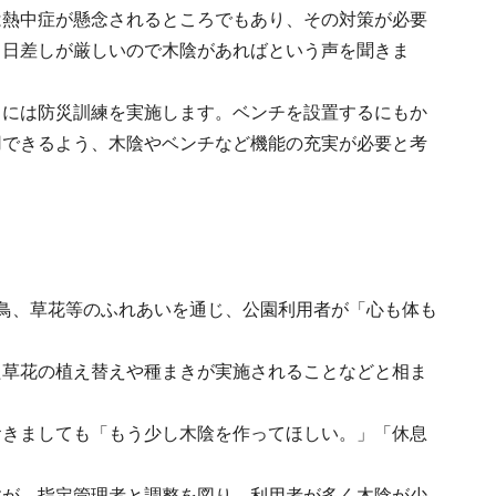
は熱中症が懸念されるところでもあり、その対策が必要
、日差しが厳しいので木陰があればという声を聞きま
日には防災訓練を実施します。ベンチを設置するにもか
用できるよう、木陰やベンチなど機能の充実が必要と考
鳥、草花等のふれあいを通じ、公園利用者が「心も体も
た草花の植え替えや種まきが実施されることなどと相ま
。
おきましても「もう少し木陰を作ってほしい。」「休息
すが、指定管理者と調整を図り、利用者が多く木陰が少