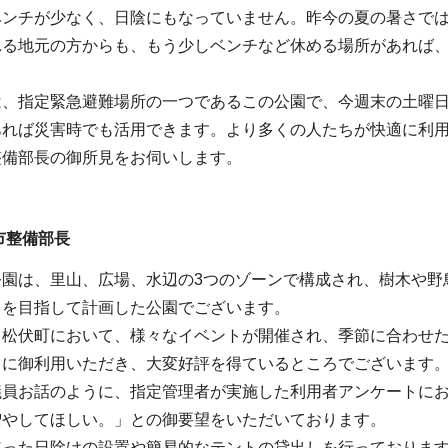
ベンチが少なく、日陰にもなっていません。昨今の夏の暑さで
れる地元の方からも、もう少しベンチなど休める場所があれば
は、指定緊急避難場所の一つであるこの公園で、今週末の土曜
あれば災害時でも活用できます。より多くの人たちが快適に利
整備部長の御所見をお伺いします。
市整備部長
公園は、里山、広場、水辺の3つのゾーンで構成され、樹木や野
とを目指して計画した公園でございます。
る松伏町において、様々なイベントが開催され、季節に合わせ
々に御利用いただき、大変好評を得ているところでございます
議員お話のように、指定管理者が実施した利用者アンケートに
増やしてほしい。」との御要望をいただいております。
使った日除けの設置や簡易的なテントの貸出しを行っておりま