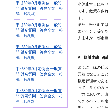
平成30年9月定例会 一般質
小休止するにも
問 質疑質問・答弁全文（松
です。散策をさ
澤 正議員）
す。
また、松伏町で
平成30年9月定例会 一般質
問 質疑質問・答弁全文（松
まどベンチ等で
澤 正議員）
えますが、都市
平成30年9月定例会 一般質
問 質疑質問・答弁全文（松
澤 正議員）
A
野川達哉 都
まつぶし緑の丘
平成30年9月定例会 一般質
問 質疑質問・答弁全文（松
元気になる」こ
澤 正議員）
指定管理者であ
って、多くの方
平成30年9月定例会 一般質
一方において、
問 質疑質問・答弁全文（松
できるベンチを
澤 正議員）
現在、よしずを