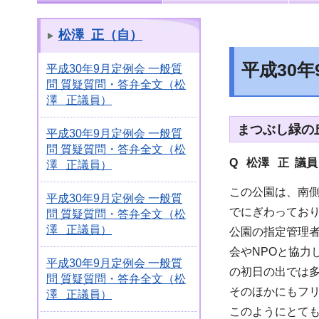
松澤 正（自）
平成30
平成30年9月定例会 一般質
問 質疑質問・答弁全文（松
澤 正議員）
まつぶし緑の
平成30年9月定例会 一般質
問 質疑質問・答弁全文（松
Q 松澤 正 議
澤 正議員）
この公園は、南
平成30年9月定例会 一般質
でにぎわってお
問 質疑質問・答弁全文（松
澤 正議員）
公園の指定管理
会やNPOと協
平成30年9月定例会 一般質
の初日の出では
問 質疑質問・答弁全文（松
そのほかにもフ
澤 正議員）
このようにとて