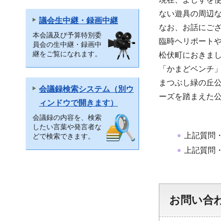
ない遊具の周辺
議会生中継・録画中継
なお、お話にご
本会議及び予算特別委
臨時ヘリポート
員会の生中継・録画中
継をご覧になれます。
松伏町におきま
「かまどベンチ
まつぶし緑の丘
会議録検索システム（別ウ
ーズを踏まえた
ィンドウで開きます）
会議録の内容を、検索
したい言葉や発言者な
上記質問
どで検索できます。
上記質問
お問い合