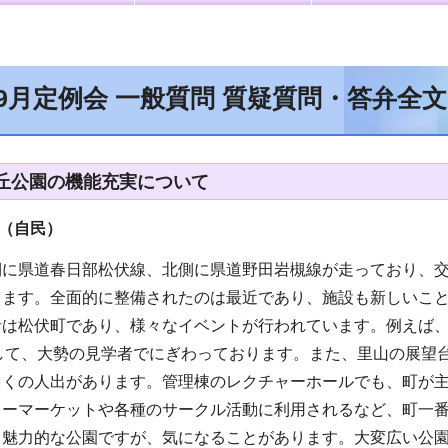
年9月定例会 一般質問 質疑質問・答弁全
丘公園の機能充実について
員（自民
）
側に県道春日部松伏線、北側に県道野田岩槻線が走っており、
ります。全面的に整備されたのは最近であり、施設も新しいこ
者は松伏町であり、様々なイベントが行われています。例えば
力して、大勢の見学者でにぎわっております。また、里山の展望
多くの人出があります。管理棟のレクチャーホールでも、町が
リーマーケットや各種のサークル活動に利用されるなど、町一
も魅力的な公園ですが、気になることがあります。大変広い公