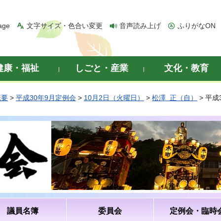
age
文字サイズ・色合い変更
音声読み上げ
ふりがなON
健康・福祉
しごと・産業
文化・教育
概要
>
平成30年9月定例会
>
10月2日（火曜日）
>
松澤 正（自）
> 平
議員名簿
委員会
定例会・臨時