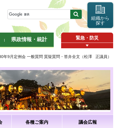
組織から
探す
緊急・防災
県政情報・統計
成30年9月定例会 一般質問 質疑質問・答弁全文（松澤 正議員）
会
各種ご案内
議会広報