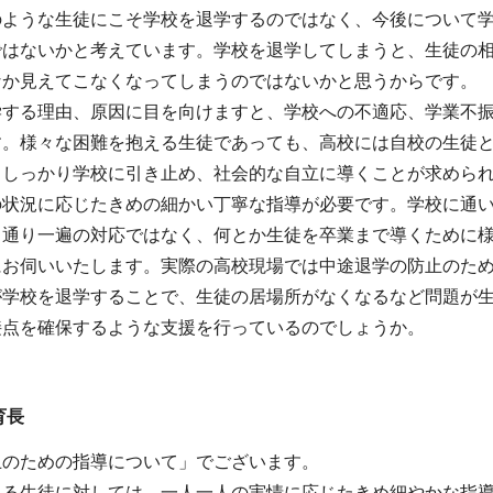
のような生徒にこそ学校を退学するのではなく、今後について
ではないかと考えています。学校を退学してしまうと、生徒の
なか見えてこなくなってしまうのではないかと思うからです。
学する理由、原因に目を向けますと、学校への不適応、学業不
す。様々な困難を抱える生徒であっても、高校には自校の生徒
、しっかり学校に引き止め、社会的な自立に導くことが求めら
の状況に応じたきめの細かい丁寧な指導が必要です。学校に通
う通り一遍の対応ではなく、何とか生徒を卒業まで導くために
にお伺いいたします。実際の高校現場では中途退学の防止のた
が学校を退学することで、生徒の居場所がなくなるなど問題が
接点を確保するような支援を行っているのでしょうか。
育長
止のための指導について」でございます。
える生徒に対しては、一人一人の実情に応じたきめ細やかな指