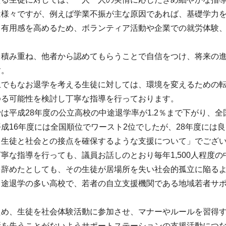
は様々ですが、例えば学業不振が主な原因であれば、基礎学力
己有用感を高めるため、ボランティア活動や企業での就労体験
を積み重ね、他者から認めてもらうことで自信をつけ、将来の
す。
上でもなお退学を考える生徒に対しては、環境を変えるための
ゆる可能性を検討し丁寧な指導を行っております。
は平成28年度の公立高校の中途退学率が1.2％まで下がり、
成16年度には全国順位でワースト2位でしたが、28年度には
る生徒と社会との接点を確保するような支援について」でござ
寧な指導を行っても、議員お話しのとおり毎年1,500人程度
を辞めたとしても、その生徒が居場所を失い社会的孤立に陥る
中途退学の多い高校で、若者の自立支援機関である地域若者サ
ため、生徒を社会体験活動に参加させ、マナーやルールを習得
所を失うことがないようサポートステーションの支援活動につ