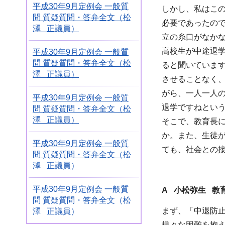
平成30年9月定例会 一般質
しかし、私はこ
問 質疑質問・答弁全文（松
必要であったの
澤 正議員）
立の糸口がなか
高校生が中途退
平成30年9月定例会 一般質
問 質疑質問・答弁全文（松
ると聞いていま
澤 正議員）
させることなく
がら、一人一人
平成30年9月定例会 一般質
退学ですねとい
問 質疑質問・答弁全文（松
澤 正議員）
そこで、教育長
か。また、生徒
平成30年9月定例会 一般質
ても、社会との
問 質疑質問・答弁全文（松
澤 正議員）
平成30年9月定例会 一般質
A 小松弥生 教
問 質疑質問・答弁全文（松
まず、「中退防
澤 正議員）
様々な困難を抱