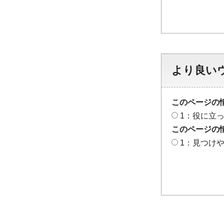
より良い
このページの
1：役に立
このページの
1：見つけ