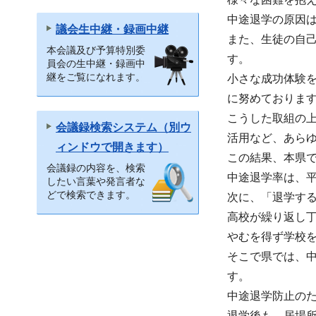
中途退学の原因
議会生中継・録画中継
また、生徒の自
本会議及び予算特別委
す。
員会の生中継・録画中
継をご覧になれます。
小さな成功体験
に努めておりま
こうした取組の
会議録検索システム（別ウ
活用など、あら
ィンドウで開きます）
この結果、本県で
会議録の内容を、検索
中途退学率は、平
したい言葉や発言者な
どで検索できます。
次に、「退学す
高校が繰り返し丁
やむを得ず学校
そこで県では、
す。
中途退学防止の
退学後も、居場