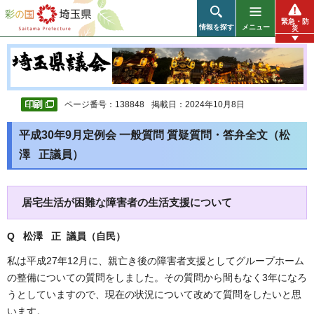
彩の国 埼玉県
緊急・防
情報を探す
メニュー
災
ページ番号：138848
掲載日：2024年10月8日
平成30年9月定例会 一般質問 質疑質問・答弁全文（松
澤 正議員）
居宅生活が困難な障害者の生活支援について
Q 松澤 正 議員（自民
）
私は平成27年12月に、親亡き後の障害者支援としてグループホーム
の整備についての質問をしました。その質問から間もなく3年になろ
うとしていますので、現在の状況について改めて質問をしたいと思
います。