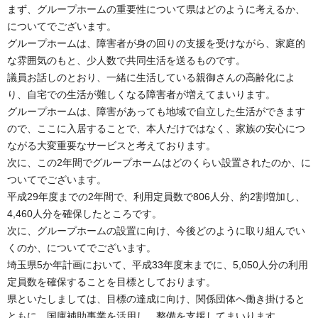
まず、グループホームの重要性について県はどのように考えるか、
についてでございます。
グループホームは、障害者が身の回りの支援を受けながら、家庭的
な雰囲気のもと、少人数で共同生活を送るものです。
議員お話しのとおり、一緒に生活している親御さんの高齢化によ
り、自宅での生活が難しくなる障害者が増えてまいります。
グループホームは、障害があっても地域で自立した生活ができます
ので、ここに入居することで、本人だけではなく、家族の安心につ
ながる大変重要なサービスと考えております。
次に、この2年間でグループホームはどのくらい設置されたのか、に
ついてでございます。
平成29年度までの2年間で、利用定員数で806人分、約2割増加し、
4,460人分を確保したところです。
次に、グループホームの設置に向け、今後どのように取り組んでい
くのか、についてでございます。
埼玉県5か年計画において、平成33年度末までに、5,050人分の利用
定員数を確保することを目標としております。
県といたしましては、目標の達成に向け、関係団体へ働き掛けると
ともに、国庫補助事業を活用し、整備を支援してまいります。