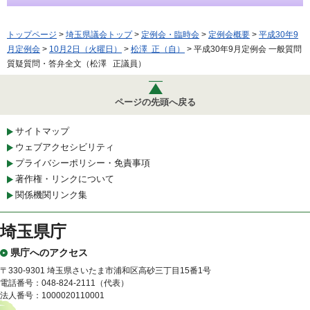
トップページ
>
埼玉県議会トップ
>
定例会・臨時会
>
定例会概要
>
平成30年9
月定例会
>
10月2日（火曜日）
>
松澤 正（自）
> 平成30年9月定例会 一般質問
質疑質問・答弁全文（松澤 正議員）
ページの先頭へ戻る
サイトマップ
ウェブアクセシビリティ
プライバシーポリシー・免責事項
著作権・リンクについて
関係機関リンク集
埼玉県庁
県庁へのアクセス
〒330-9301 埼玉県さいたま市浦和区高砂三丁目15番1号
電話番号：048-824-2111（代表）
法人番号：1000020110001