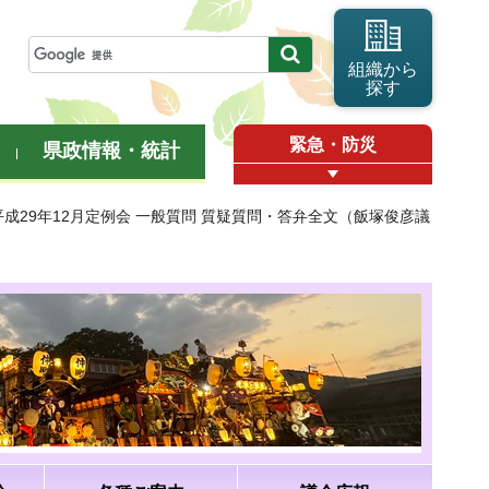
組織から
探す
緊急・防災
県政情報・統計
平成29年12月定例会 一般質問 質疑質問・答弁全文（飯塚俊彦議