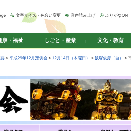
age
文字サイズ・色合い変更
音声読み上げ
ふりがなON
健康・福祉
しごと・産業
文化・教育
概要
>
平成29年12月定例会
>
12月14日（木曜日）
>
飯塚俊彦（自）
> 