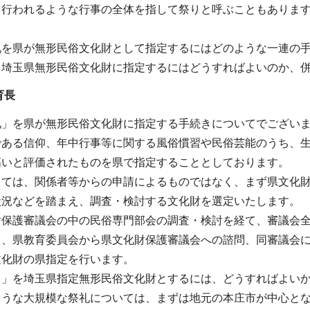
て行われるような行事の全体を指して祭りと呼ぶこともありま
。
礼を県が無形民俗文化財として指定するにはどのような一連の
を埼玉県無形民俗文化財に指定するにはどうすればよいのか、
育長
礼」を県が無形民俗文化財に指定する手続きについてでござい
である信仰、年中行事等に関する風俗慣習や民俗芸能のうち、
高いと評価されたものを県で指定することとしております。
しては、関係者等からの申請によるものではなく、まず県文化
状況などを踏まえ、調査・検討する文化財を選定いたします。
財保護審議会の中の民俗専門部会の調査・検討を経て、審議会
え、県教育委員会から県文化財保護審議会への諮問、同審議会
文化財の県指定を行います。
り」を埼玉県指定無形民俗文化財とするには、どうすればよい
ような大規模な祭礼については、まずは地元の本庄市が中心と