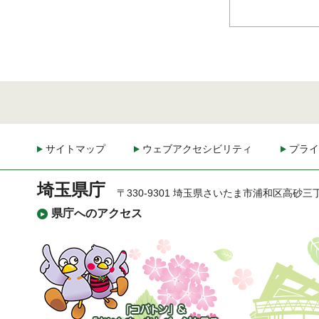
サイトマップ
ウェブアクセシビリティ
プライ
埼玉県庁
〒330-9301 埼玉県さいたま市浦和区高砂三
県庁へのアクセス
「コバトン」&「さいた