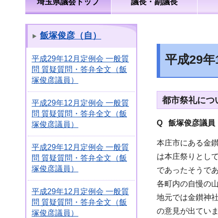
埼玉県議会トップ
議長・副議長
飯塚俊彦（自）
平成29
平成29年12月定例会 一般質
問 質疑質問・答弁全文（飯
塚俊彦議員）
都市祭礼につ
平成29年12月定例会 一般質
問 質疑質問・答弁全文（飯
Q 飯塚俊彦議員
塚俊彦議員）
本庄市にある金鑚
平成29年12月定例会 一般質
は本庄祭りとし
問 質疑質問・答弁全文（飯
塚俊彦議員）
であったそうで
各町内の自慢の
平成29年12月定例会 一般質
地元では金鑚神
問 質疑質問・答弁全文（飯
の意見が出てい
塚俊彦議員）