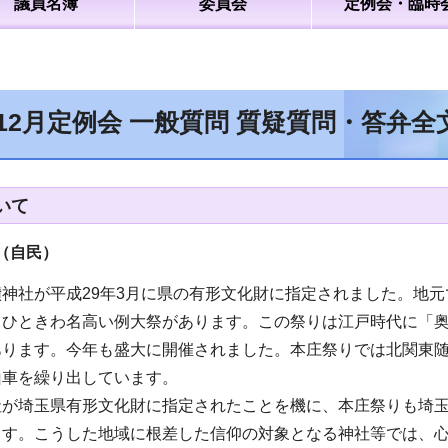
議員名簿
委員会
定例会・臨時
年12月定例会 一般質問 質疑質問・答弁
いて
（自民）
神社が平成29年3月に県の有形文化財に指定されました。地
てひときわ名高い例大祭があります。この祭りは江戸時代に「
あります。今年も盛大に開催されました。本庄祭りでは北関東
山車を繰り出しています。
社が埼玉県有形文化財に指定されたことを機に、本庄祭りも埼
ます。こうした地域に根差した信仰の対象となる神社等では、