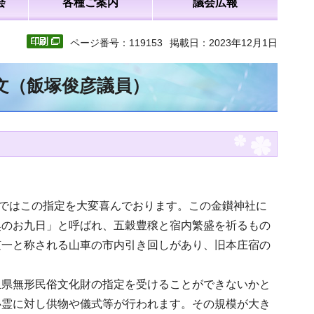
会
各種ご案内
議会広報
ページ番号：119153
掲載日：2023年12月1日
全文（飯塚俊彦議員）
元ではこの指定を大変喜んでおります。この金鑚神社に
奥のお九日」と呼ばれ、五穀豊穣と宿内繁盛を祈るもの
随一と称される山車の市内引き回しがあり、旧本庄宿の
玉県無形民俗文化財の指定を受けることができないかと
心霊に対し供物や儀式等が行われます。その規模が大き