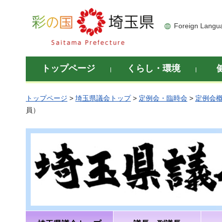
彩の国 埼玉県
Foreign Langu
トップページ
くらし・環境
トップページ
>
埼玉県議会トップ
>
定例会・臨時会
>
定例会
員）