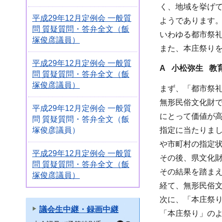
く、地域を挙げ
平成29年12月定例会 一般質
ようであります
問 質疑質問・答弁全文（飯
いわゆる都市祭
塚俊彦議員）
また、本庄祭り
平成29年12月定例会 一般質
A 小松弥生 教
問 質疑質問・答弁全文（飯
塚俊彦議員）
まず、「都市祭
無形民俗文化財
平成29年12月定例会 一般質
にとって価値が
問 質疑質問・答弁全文（飯
塚俊彦議員）
指定に当たりま
や市町村の指定
平成29年12月定例会 一般質
その後、県文化
問 質疑質問・答弁全文（飯
その結果を踏ま
塚俊彦議員）
経て、無形民俗
次に、「本庄祭
議会生中継・録画中継
「本庄祭り」の