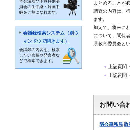
本会議及び予算特別委
まとめることが
員会の生中継・録画中
調査の内容は、
継をご覧になれます。
ます。
加えて、将来に
会議録検索システム（別ウ
について、関係
ィンドウで開きます）
県教育委員会と
会議録の内容を、検索
したい言葉や発言者な
どで検索できます。
上記質問
上記質問
お問い合
議会事務局
政