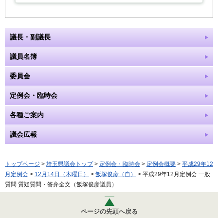
議長・副議長
議員名簿
委員会
定例会・臨時会
各種ご案内
議会広報
トップページ
>
埼玉県議会トップ
>
定例会・臨時会
>
定例会概要
>
平成29年12
月定例会
>
12月14日（木曜日）
>
飯塚俊彦（自）
> 平成29年12月定例会 一般
質問 質疑質問・答弁全文（飯塚俊彦議員）
ページの先頭へ戻る