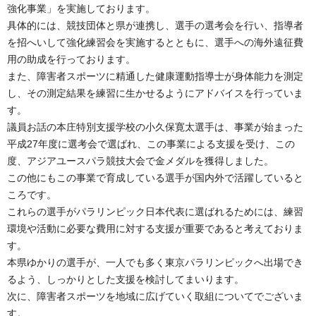
強化事業」を実施しております。
具体的には、競技団体と県が連携し、選手の選考会を行い、指導者
を招へいして強化練習会を実施するとともに、選手への海外遠征費
用の助成を行っております。
また、障害者スポーツに精通した健康運動指導士が身体能力を測定
し、その測定結果を練習に生かせるようにアドバイスを行っていま
す。
議員お話の本庄特別支援学校の小久保寛太選手は、事業が始まった
平成27年度に選考会で選ばれ、この事業による支援を受け、この
度、アジアユースパラ競技大会で金メダルを獲得しました。
この他にもこの事業で育成している選手が国内外で活躍していると
ころです。
これらの選手がパラリンピック日本代表に選ばれるためには、練習
環境や活動に必要な費用に対する支援が重要であると考えておりま
す。
本県ゆかりの選手が、一人でも多く東京パラリンピックへ出場でき
るよう、しっかりとした支援を検討してまいります。
次に、障害者スポーツを地域に広げていく取組についてでございま
す。