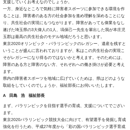
支援していくお考えなのでしょうか。
一方、身近なところで気軽に障害者スポーツに参加できる環境を作
ることは、障害者のある方の社会参加を進め理解を深めることにな
り、共生社会の実現にもつながります。障害があっても偉業をなし
遂げた埼玉県の3大偉人の1人、塙保己一先生を輩出した我が本庄児
玉郡は最高の共生社会のモデル地域だろうと思います。
東京2020オリンピック・パラリンピックのレガシー、遺産を残すと
いうことが盛んに言われておりますが、私はこの共生社会の実現こ
そがレガシーになり得るのではないかと考えます。そのためには、
障害のある方と障害のない方、それぞれへの働き掛けが必要と考え
ます。
県内の障害者スポーツを地域に広げていくためは、県はどのような
取組をしていくのでしょうか、福祉部長にお伺いいたします。
A 田島 浩 福祉部長
まず、パラリンピックを目指す選手の育成、支援についてでござい
ます。
東京2020パラリンピック競技大会に向けて、有望選手を発掘し育成
強化を行うため、平成27年度から「彩の国パラリンピック選手育成