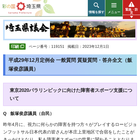
彩の国 埼玉県
緊急・防
情報を探す
メニュー
災
ページ番号：119151
掲載日：2023年12月1日
平成29年12月定例会 一般質問 質疑質問・答弁全文（飯
塚俊彦議員）
東京2020パラリンピックに向けた障害者スポーツ支援につ
いて
Q 飯塚俊彦議員（自民）
昨年4月に、視力に何らかの障害を持つ方々がプレイするロービジョ
ンフットサル日本代表の皆さんが本庄上里地区で合宿をしたことが
きっかけとなり、私も障害者スポーツの世界に関わることとなりま