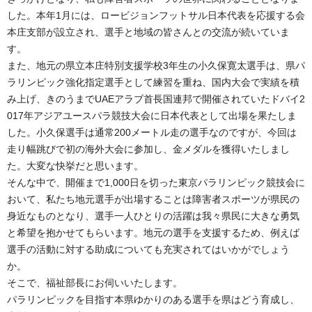
した。本年1月には、ロービジョンフットサル日本代表を応援する会
本庄支部が設立され、選手と地域の皆さんとの交流が続いていま
す。
また、地元の県立本庄特別支援学校3年生の小久保寛太選手は、県パ
ラリンピック強化指定選手として練習を重ね、国内大会で実績を積
み上げ、きのうまでUAEアラブ首長国連邦で開催されていたドバイ2
017年アジアユースパラ競技大会に日本代表として出場を果たしま
した。小久保選手は通常200メートル走の選手なのですが、今回は
走り幅跳びで初の海外大会に参加し、金メダルを獲得いたしまし
た。大変な快挙だと思います。
そんな中で、開催まで1,000日を切った東京パラリンピック競技会に
おいて、私たち地元選手が出場することは障害者スポーツが県民の
身近なものとなり、選手一人ひとりの活躍は我々県民に大きな勇気
と希望を抱かせてもらいます。地元の選手を支援するため、例えば
選手の活動に対する助成についても充実されてはいかがでしょう
か。
そこで、福祉部長にお伺いいたします。
パラリンピックを目指す本県ゆかりのある選手を県はどう育成し、