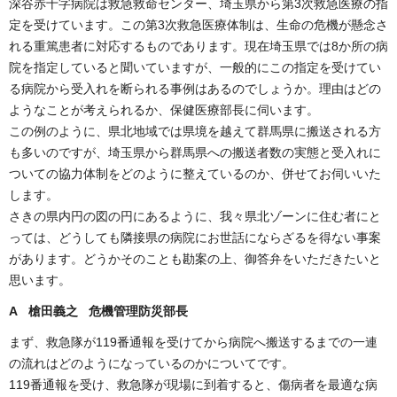
深谷赤十字病院は救急救命センター、埼玉県から第3次救急医療の指
定を受けています。この第3次救急医療体制は、生命の危機が懸念さ
れる重篤患者に対応するものであります。現在埼玉県では8か所の病
院を指定していると聞いていますが、一般的にこの指定を受けてい
る病院から受入れを断られる事例はあるのでしょうか。理由はどの
ようなことが考えられるか、保健医療部長に伺います。
この例のように、県北地域では県境を越えて群馬県に搬送される方
も多いのですが、埼玉県から群馬県への搬送者数の実態と受入れに
ついての協力体制をどのように整えているのか、併せてお伺いいた
します。
さきの県内円の図の円にあるように、我々県北ゾーンに住む者にと
っては、どうしても隣接県の病院にお世話にならざるを得ない事案
があります。どうかそのことも勘案の上、御答弁をいただきたいと
思います。
A 槍田義之 危機管理防災部長
まず、救急隊が119番通報を受けてから病院へ搬送するまでの一連
の流れはどのようになっているのかについてです。
119番通報を受け、救急隊が現場に到着すると、傷病者を最適な病