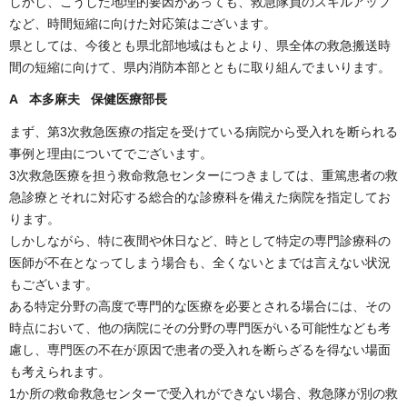
しかし、こうした地理的要因があっても、救急隊員のスキルアップ
など、時間短縮に向けた対応策はございます。
県としては、今後とも県北部地域はもとより、県全体の救急搬送時
間の短縮に向けて、県内消防本部とともに取り組んでまいります。
A 本多麻夫 保健医療部長
まず、第3次救急医療の指定を受けている病院から受入れを断られる
事例と理由についてでございます。
3次救急医療を担う救命救急センターにつきましては、重篤患者の救
急診療とそれに対応する総合的な診療科を備えた病院を指定してお
ります。
しかしながら、特に夜間や休日など、時として特定の専門診療科の
医師が不在となってしまう場合も、全くないとまでは言えない状況
もございます。
ある特定分野の高度で専門的な医療を必要とされる場合には、その
時点において、他の病院にその分野の専門医がいる可能性なども考
慮し、専門医の不在が原因で患者の受入れを断らざるを得ない場面
も考えられます。
1か所の救命救急センターで受入れができない場合、救急隊が別の救