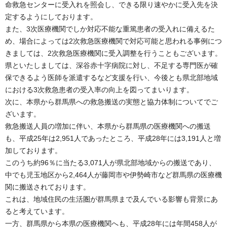
命救急センターに受入れを照会し、できる限り速やかに受入先を決
定するようにしております。
また、3次医療機関でしか対応不能な重篤患者の受入れに備えるた
め、場合によっては2次救急医療機関で対応可能と思われる事例につ
きましては、2次救急医療機関に受入調整を行うこともございます。
県といたしましては、深谷赤十字病院に対し、不足する専門医が確
保できるよう医師を派遣するなど支援を行い、今後とも県北部地域
における3次救急患者の受入率の向上を図ってまいります。
次に、本県から群馬県への救急搬送の実態と協力体制についてでご
ざいます。
救急搬送人員の増加に伴い、本県から群馬県の医療機関への搬送
も、平成25年は2,951人であったところ、平成28年には3,191人と増
加しております。
このうち約96％に当たる3,071人が県北部地域からの搬送であり、
中でも児玉地区から2,464人が藤岡市や伊勢崎市など群馬県の医療機
関に搬送されております。
これは、地域住民の生活圏が群馬県まで及んでいる影響も背景にあ
ると考えています。
一方、群馬県から本県の医療機関へも、平成28年には年間458人が