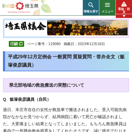
彩の国 埼玉県
緊急・防
情報を探す
メニュー
災
ページ番号：119080
掲載日：2023年12月18日
平成29年12月定例会 一般質問 質疑質問・答弁全文（飯
塚俊彦議員）
県北部地域の救急搬送の実態について
Q 飯塚俊彦議員（自民）
過日、本庄市在住の女性が救急車で搬送されました。受入可能先病
院がなかなか見つからず、結局病院に着いて死亡が確認されまし
た。大変痛ましい結果となってしまいました。もちろん救急隊員は
車内で一所懸命救命措置をしてくれたそうです。誠に残念でなりま