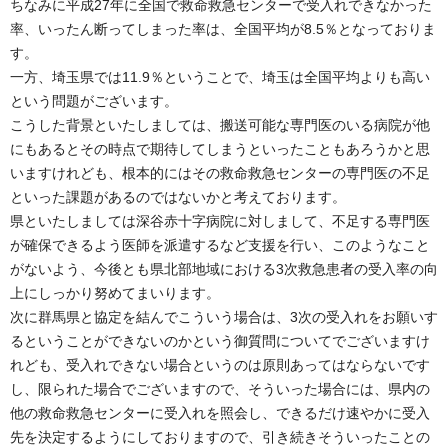
ちなみに平成27年に全国で救命救急センターで受入れできなかった
率、いったん断ってしまった率は、全国平均が8.5％となっておりま
す。
一方、埼玉県では11.9％ということで、埼玉は全国平均よりも高い
という問題がございます。
こうした背景といたしましては、搬送可能な専門医のいる病院が他
にもあるとその時点で期待してしまうといったこともあろうかと思
いますけれども、根本的にはその救命救急センターの専門医の不足
といった課題があるのではないかと考えております。
県といたしましては深谷赤十字病院に対しまして、不足する専門医
が確保できるよう医師を派遣するなど支援を行い、このようなこと
がないよう、今後とも県北部地域における3次救急患者の受入率の向
上にしっかり努めてまいります。
次に群馬県と協定を結んでこういう場合は、3次の受入れをお願いす
るということができないのかという御質問についてでございますけ
れども、受入れできない場合というのは原則あってはならないです
し、限られた場合でございますので、そういった場合には、県内の
他の救命救急センターに受入れを照会し、できるだけ速やかに受入
先を決定するようにしておりますので、引き続きそういったことの