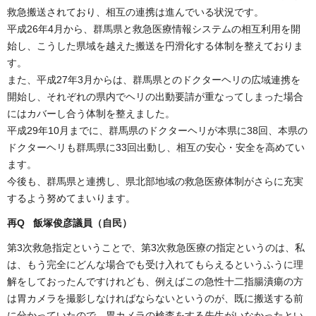
救急搬送されており、相互の連携は進んでいる状況です。
平成26年4月から、群馬県と救急医療情報システムの相互利用を開
始し、こうした県域を越えた搬送を円滑化する体制を整えておりま
す。
また、平成27年3月からは、群馬県とのドクターヘリの広域連携を
開始し、それぞれの県内でヘリの出動要請が重なってしまった場合
にはカバーし合う体制を整えました。
平成29年10月までに、群馬県のドクターヘリが本県に38回、本県の
ドクターヘリも群馬県に33回出動し、相互の安心・安全を高めてい
ます。
今後も、群馬県と連携し、県北部地域の救急医療体制がさらに充実
するよう努めてまいります。
再Q 飯塚俊彦議員（自民）
第3次救急指定ということで、第3次救急医療の指定というのは、私
は、もう完全にどんな場合でも受け入れてもらえるというふうに理
解をしておったんですけれども、例えばこの急性十二指腸潰瘍の方
は胃カメラを撮影しなければならないというのが、既に搬送する前
に分かっていたので、胃カメラの検査をする先生がいなかったとい