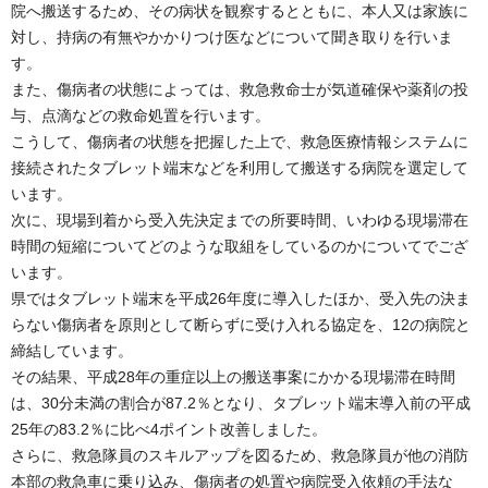
院へ搬送するため、その病状を観察するとともに、本人又は家族に
対し、持病の有無やかかりつけ医などについて聞き取りを行いま
す。
また、傷病者の状態によっては、救急救命士が気道確保や薬剤の投
与、点滴などの救命処置を行います。
こうして、傷病者の状態を把握した上で、救急医療情報システムに
接続されたタブレット端末などを利用して搬送する病院を選定して
います。
次に、現場到着から受入先決定までの所要時間、いわゆる現場滞在
時間の短縮についてどのような取組をしているのかについてでござ
います。
県ではタブレット端末を平成26年度に導入したほか、受入先の決ま
らない傷病者を原則として断らずに受け入れる協定を、12の病院と
締結しています。
その結果、平成28年の重症以上の搬送事案にかかる現場滞在時間
は、30分未満の割合が87.2％となり、タブレット端末導入前の平成
25年の83.2％に比べ4ポイント改善しました。
さらに、救急隊員のスキルアップを図るため、救急隊員が他の消防
本部の救急車に乗り込み、傷病者の処置や病院受入依頼の手法な