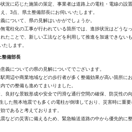
の状況に応じた施策の策定、事業者は道路上の電柱・電線の設
まえ、3点、県土整備部長にお伺いいたします。
意義について、県の見解はいかがでしょうか。
の無電柱化の工事が行われている箇所では、進捗状況はどうな
されたことで、新しい工法などを利用して推進を加速できない
いたします。
土整備部長
の意義についての県の見解についてでございます。
、駅周辺や商業地域などの歩行者が多く整備効果が高い箇所に
道内での整備も進めてまいりました。
は、良好な景観形成や安全で円滑な通行空間の確保、防災性の
発生した熊本地震でも多くの電柱が倒壊しており、災害時に重
有効であると考えております。
地震などの災害に備えるため、緊急輸送道路の中から優先的に