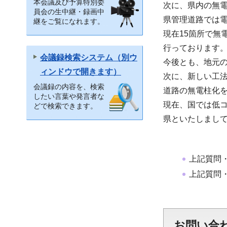
本会議及び予算特別委
次に、県内の無
員会の生中継・録画中
県管理道路では電
継をご覧になれます。
現在15箇所で無
行っております
会議録検索システム（別ウ
今後とも、地元
ィンドウで開きます）
次に、新しい工
会議録の内容を、検索
道路の無電柱化
したい言葉や発言者な
現在、国では低
どで検索できます。
県といたしまし
上記質問
上記質問
お問い合