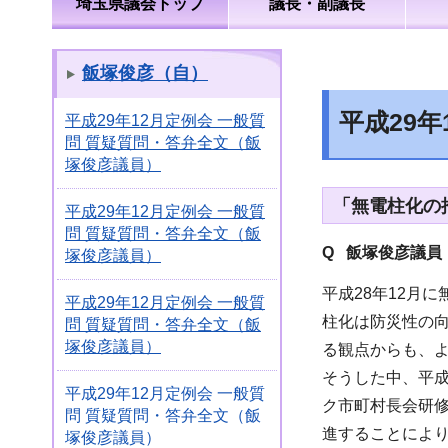
埼玉県議会トップ
議長・副議長
飯塚俊彦（自）
平成29
平成29年12月定例会 一般質
問 質疑質問・答弁全文（飯
塚俊彦議員）
「無電柱化の
平成29年12月定例会 一般質
問 質疑質問・答弁全文（飯
Q 飯塚俊彦議員
塚俊彦議員）
平成28年12月
平成29年12月定例会 一般質
柱化は防災性の
問 質疑質問・答弁全文（飯
塚俊彦議員）
る観点からも、
そうした中、平成
平成29年12月定例会 一般質
ク市町村長会研
問 質疑質問・答弁全文（飯
進することによ
塚俊彦議員）