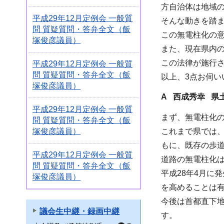
方自治体は地域
平成29年12月定例会 一般質
そんな動きを踏
問 質疑質問・答弁全文（飯
この無電柱化の
塚俊彦議員）
また、現在県内
この法律が施行
平成29年12月定例会 一般質
問 質疑質問・答弁全文（飯
以上、3点お伺い
塚俊彦議員）
A 西成秀幸 県
平成29年12月定例会 一般質
まず、無電柱化
問 質疑質問・答弁全文（飯
塚俊彦議員）
これまで県では
もに、既存の歩
平成29年12月定例会 一般質
道路の無電柱化
問 質疑質問・答弁全文（飯
平成28年4月に
塚俊彦議員）
を高めることは
今後は首都直下
議会生中継・録画中継
す。