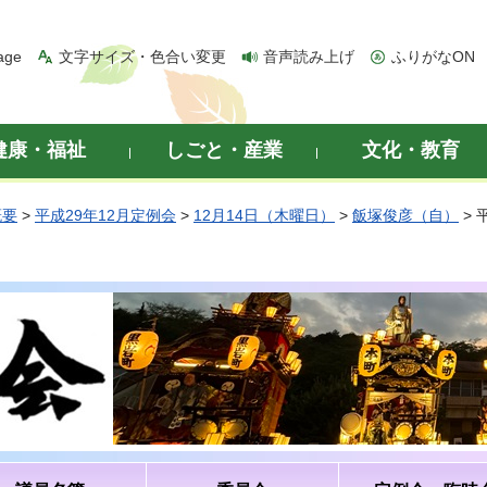
age
文字サイズ・色合い変更
音声読み上げ
ふりがなON
健康・福祉
しごと・産業
文化・教育
概要
>
平成29年12月定例会
>
12月14日（木曜日）
>
飯塚俊彦（自）
> 