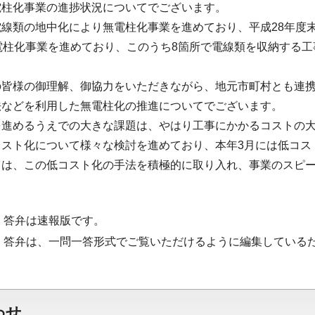
電柱化事業の進捗状況についてでございます。
線類の地中化により無電柱化事業を進めており、平成28年度末
電柱化事業を進めており、このうち8箇所で電線類を収納する
。
の皆様の御理解、御協力をいただきながら、地元市町村とも連
法などを利用した無電柱化の推進についてでございます。
を進めるうえでの大きな課題は、やはり工事にかかるコストの
コスト化について様々な検討を進めており、本年3月には低コス
ては、この低コスト化の手法を積極的に取り入れ、事業のスピ
・答弁は速報版です。
・答弁は、一問一答形式でご覧いただけるように編集している
わせ