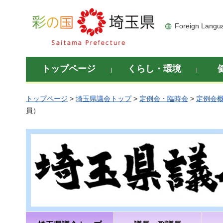
彩の国 埼玉県
Foreign Langu
トップページ
くらし・環境
トップページ
>
埼玉県議会トップ
>
定例会・臨時会
>
定例会
員）