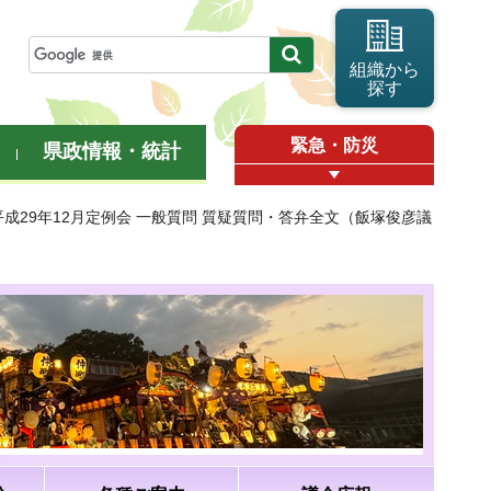
組織から
探す
緊急・防災
県政情報・統計
平成29年12月定例会 一般質問 質疑質問・答弁全文（飯塚俊彦議