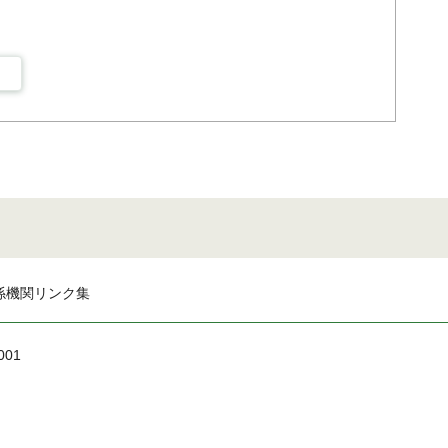
係機関リンク集
001