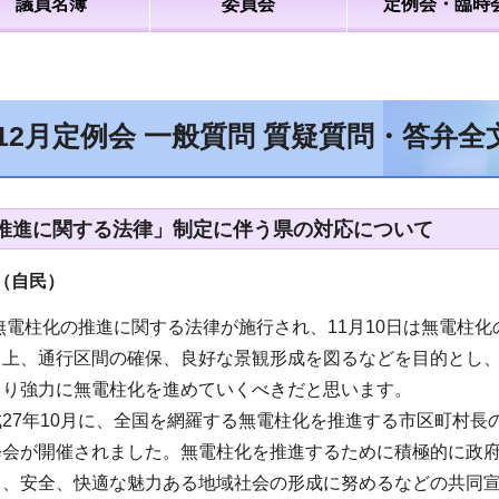
議員名簿
委員会
定例会・臨時
年12月定例会 一般質問 質疑質問・答弁
推進に関する法律」制定に伴う県の対応について
（自民）
に無電柱化の推進に関する法律が施行され、11月10日は無電
向上、通行区間の確保、良好な景観形成を図るなどを目的とし
より強力に無電柱化を進めていくべきだと思います。
27年10月に、全国を網羅する無電柱化を推進する市区町村長
修会が開催されました。無電柱化を推進するために積極的に政
り、安全、快適な魅力ある地域社会の形成に努めるなどの共同