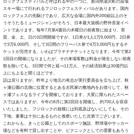
ロックフェスティバルと呼ばれる中の一つに、新潟県湯沢町の苗場
スキー場にて行われるフジロックフェスティバルがあります。国内
ロックフェスの先駆けであり、広大な会場に国内外200組以上のそ
うそうたるミュージシャンがそろう、日本最大規模の野外音楽イベ
ントであります。毎年7月第4週目の木曜日の前夜祭に始まり、実
質、金、土、日の3日間開催ですが、1日券が1人1万9,000円、2日券
で3万6,000円、そして3日間のフリーパス券で4万3,000円もするチ
ケットが完売する、いわばプラチナチケットとなります。今年で第2
1回目の開催になりましたが、その来場客数は料金が発生しない前夜
祭を除いても、3日間で何と延べ11万人、その経済効果は30億円以
上にも上ると聞くほどです。
話は戻りますが、昨年より地元の有志が実行委員会を立ち上げ、秋
ヶ瀬公園の北側に位置するとある古民家の敷地内をお借りして、秋
ヶ瀬フェスなるライブを開催しております。大変に限られたスペー
スではありますが、今年の8月に第2回目を開催し、約700人を収容
いたしました。フジロックの規模には到底及ばないにしても、その
下地、素養は十分にあるものと推察いたした次第でございます。
これからも、きっと公園としてのスポーツ施設、野球場やサッカー
場などを有料で貸し出すことや、ピクニックとしての需要もあろう