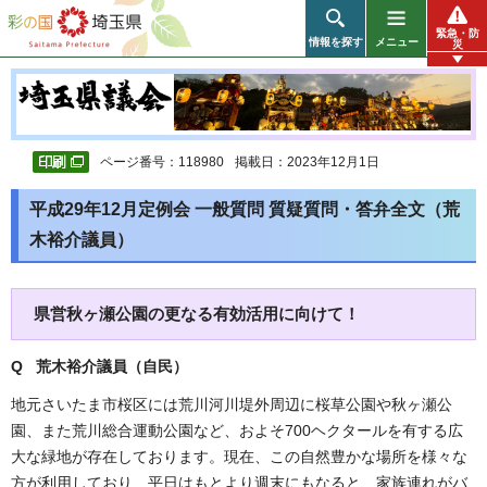
彩の国 埼玉県
緊急・防
情報を探す
メニュー
災
ページ番号：118980
掲載日：2023年12月1日
平成29年12月定例会 一般質問 質疑質問・答弁全文（荒
木裕介議員）
県営秋ヶ瀬公園の更なる有効活用に向けて！
Q 荒木裕介議員（自民）
地元さいたま市桜区には荒川河川堤外周辺に桜草公園や秋ヶ瀬公
園、また荒川総合運動公園など、およそ700ヘクタールを有する広
大な緑地が存在しております。現在、この自然豊かな場所を様々な
方が利用しており、平日はもとより週末にもなると、家族連れがバ