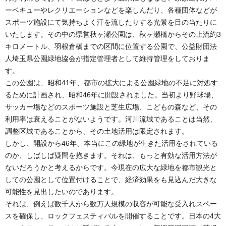
ーベキューやレクリエーションなどを楽しんだり、各種団体などが
スポーツ施設にて気持ちよく汗を流したりする光景を目の当たりに
いたします。その中の県営秋ヶ瀬公園は、秋ヶ瀬橋からその上流約3
キロメートル、羽根倉橋までの区間に位置する公園で、公益財団法
人埼玉県公園緑地協会が指定管理者として維持管理をしておりま
す。
この公園は、昭和41年、都市の拡大による公園緑地の不足に対処す
るために計画され、昭和46年に開設されました。当初より野球場、
サッカー場などのスポーツ施設と芝生広場、こどもの森など、その
利用率は衰えることがないようです。河川流域であることは当然、
調整区域であることから、その土地活用は限定されます。
しかし、開設から46年、本当にこの緑地が生きた活用をされている
のか、しばしば疑問を抱きます。それは、もっと有効な活用方法が
ないだろうかと考えるからです。今現在の広大な緑地を都市観光と
しての公園として位置付けることで、経済効果をも見込んだ大きな
可能性を見出したいのであります。
それは、例えば数千人から数万人規模の収容が可能な受入れスペー
スを確保し、ロックフェスティバルを開催することです。日本の4大