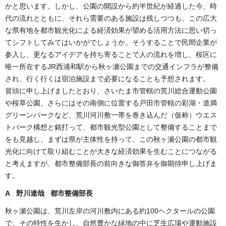
かと思います。しかし、公園の開設から約半世紀が経過した今、時
代の流れとともに、それら需要のある施設は残しつつも、この広大
な県有地を都市観光化による経済効果が望める活用方法に思い切っ
てシフトしてみてはいかがでしょうか。そうすることで民間企業が
参入し、更なるアイデアを持ち寄ることで人の流れを増し、桜区に
唯一所在するJR西浦和駅から秋ヶ瀬公園までの交通インフラが整備
され、行く行くは宿泊施設まで必要になることも予想されます。
冒頭に申し上げましたとおり、さいたま市管轄の荒川総合運動公園
や桜草公園、さらにはその南側に位置する戸田市管轄の彩湖・道満
グリーンパークなど、荒川河川敷一帯を巻き込んだ（仮称）ウエス
トパーク構想と銘打って、都市観光型公園として整備することまで
をも見越し、まずは県が主体性を持って、この秋ヶ瀬公園の都市観
光化に向けて取り組むことが大きな経済効果を生むことにつながる
と考えますが、都市整備部長の前向きな御答弁を御期待申し上げま
す。
A 野川達哉 都市整備部長
秋ヶ瀬公園は、荒川左岸の河川敷内にある約100ヘクタールの公園
で、その特性を生かし、自然豊かな緑地の中に芝生広場や運動施設