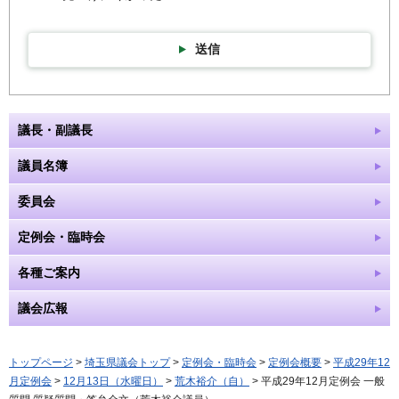
送信
議長・副議長
議員名簿
委員会
定例会・臨時会
各種ご案内
議会広報
トップページ
>
埼玉県議会トップ
>
定例会・臨時会
>
定例会概要
>
平成29年12
月定例会
>
12月13日（水曜日）
>
荒木裕介（自）
> 平成29年12月定例会 一般