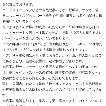
を配置しております。
バードウォッチングなどの自然観察のほか、野球場、サッカー場、
テニスコートなどのスポーツ施設で年間約15万人の多くの皆様に御
利用いただいております。
更により多くの皆様に御利用いただくため、平成28年度からはバー
ベキューセットを貸し出す取組を始め、年間で10万人を超える方に
バーベキューを楽しんでいただいております。
平成28年度の土日においては、運動施設及びバーベキューの利用だ
けでも1日に1,600人を超える来園者で賑わっております。
一方、秋ヶ瀬公園は河川区域にあることから、洪水時の対応が必要
であることや、施設の設置に一定の制限がございます。
御提案の野外コンサートなど数万人規模のイベントの実施について
は、更にイベントスペースの確保、駐車場の確保、渋滞対策なども
必要になることから課題が多いと認識しております。
現在、公園内においては毎年「秋ヶ瀬フェスタ」という自然観察会
や移動動物園などの賑わい創出のためのイベントを実施しておりま
す。
御提案の趣旨を踏まえ、集客力を更に高めるようこのイベントの拡