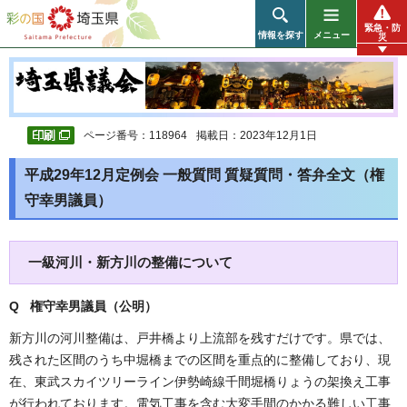
彩の国 埼玉県
緊急・防
情報を探す
メニュー
災
ページ番号：118964
掲載日：2023年12月1日
平成29年12月定例会 一般質問 質疑質問・答弁全文（権
守幸男議員）
一級河川・新方川の整備について
Q 権守幸男議員（公明）
新方川の河川整備は、戸井橋より上流部を残すだけです。県では、
残された区間のうち中堀橋までの区間を重点的に整備しており、現
在、東武スカイツリーライン伊勢崎線千間堀橋りょうの架換え工事
が行われております。電気工事を含む大変手間のかかる難しい工事