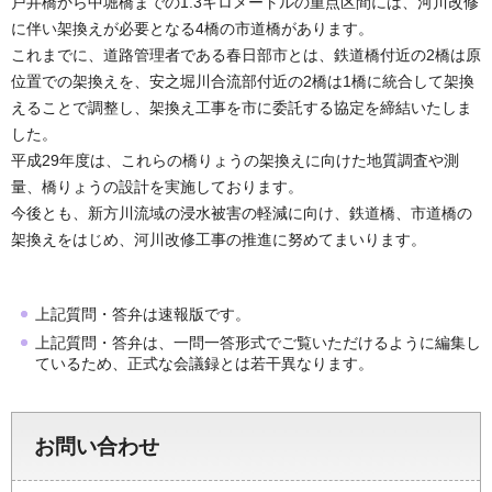
戸井橋から中堀橋までの1.3キロメートルの重点区間には、河川改修
に伴い架換えが必要となる4橋の市道橋があります。
これまでに、道路管理者である春日部市とは、鉄道橋付近の2橋は原
位置での架換えを、安之堀川合流部付近の2橋は1橋に統合して架換
えることで調整し、架換え工事を市に委託する協定を締結いたしま
した。
平成29年度は、これらの橋りょうの架換えに向けた地質調査や測
量、橋りょうの設計を実施しております。
今後とも、新方川流域の浸水被害の軽減に向け、鉄道橋、市道橋の
架換えをはじめ、河川改修工事の推進に努めてまいります。
上記質問・答弁は速報版です。
上記質問・答弁は、一問一答形式でご覧いただけるように編集し
ているため、正式な会議録とは若干異なります。
お問い合わせ