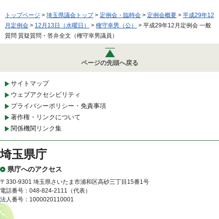
トップページ
>
埼玉県議会トップ
>
定例会・臨時会
>
定例会概要
>
平成29年12
月定例会
>
12月13日（水曜日）
>
権守幸男（公）
> 平成29年12月定例会 一般
質問 質疑質問・答弁全文（権守幸男議員）
ページの先頭へ戻る
サイトマップ
ウェブアクセシビリティ
プライバシーポリシー・免責事項
著作権・リンクについて
関係機関リンク集
埼玉県庁
県庁へのアクセス
〒330-9301 埼玉県さいたま市浦和区高砂三丁目15番1号
電話番号：048-824-2111（代表）
法人番号：1000020110001