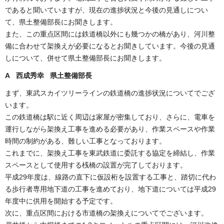
であると聞いていますが、現在の進捗状況と今後の見通しについ
て、県土整備部長にお聞きします。
また、この重点区間には鉄道橋以外にも幾つかの橋があり、河川整
備に合わせて架換えが必要になるとお聞きしています。今後の見通
しについて、併せて県土整備部長にお聞きします。
A 西成秀幸 県土整備部長
まず、東武スカイツリーラインの鉄道橋の進捗状況についてでござ
います。
この鉄道橋は駅に近く周辺は家屋が密集しており、さらに、電車を
運行しながら架換え工事を進める必要があり、作業スペースや作業
時間の制約がある、難しい工事となっております。
これまでに、架換え工事を東武鉄道に委託する協定を締結し、作業
スペースとして使用する桟橋の設置が完了しております。
平成29年度は、線路の直下に仮設桁を設置する工事と、踏切に代わ
る歩行者専用地下道の工事を進めており、地下道については平成29
年度中に供用を開始する予定です。
次に、重点区間における市道橋の架換えについてでございます。