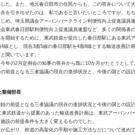
ました。また、地元春日部市の住民からも、この答弁について
答弁を引き出せたのは、私であると言いたいところですが、もち
はじめ、埼玉県議会アーバンパークライン利便性向上促進議員
議会東武春日部駅利便性向上促進議員連盟など、多くの関係者
議を開始するために、東武鉄道が提出した春日部駅にある東武ア
面4線とし、現在3面5線の春日部駅を4面8線とする輸送改善
ると聞いています。
今年の2月定例会の知事の答弁から既に10か月がたとうとし
始の前提となる三者協議の現在の進捗状況と、今後の国との設
土整備部長
開始の前提となる三者協議の現在の進捗状況と今後の国との設
末に東武鉄道から提案のあった輸送改善計画は、東武アーバンパ
道施設の前提条件を大きく変えるものでした。
幅が広がり、鉄道の高架化の手順や施工方法などについて改め