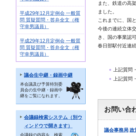
また、鉄道の高
ました。
平成29年12月定例会 一般質
問 質疑質問・答弁全文（権
これまでに、国と
守幸男議員）
今後の連続立体
き、国の事業認
平成29年12月定例会 一般質
春日部駅付近連
問 質疑質問・答弁全文（権
守幸男議員）
上記質問
議会生中継・録画中継
上記質問
本会議及び予算特別委
員会の生中継・録画中
継をご覧になれます。
お問い合
会議録検索システム（別ウ
ィンドウで開きます）
議会事務局
政
会議録の内容を、検索