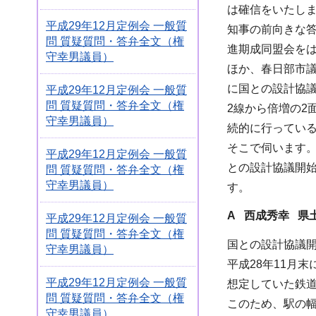
は確信をいたし
平成29年12月定例会 一般質
知事の前向きな
問 質疑質問・答弁全文（権
進期成同盟会を
守幸男議員）
ほか、春日部市
に国との設計協
平成29年12月定例会 一般質
問 質疑質問・答弁全文（権
2線から倍増の2
守幸男議員）
続的に行ってい
そこで伺います。
平成29年12月定例会 一般質
との設計協議開
問 質疑質問・答弁全文（権
守幸男議員）
す。
A 西成秀幸 県
平成29年12月定例会 一般質
問 質疑質問・答弁全文（権
国との設計協議
守幸男議員）
平成28年11月
平成29年12月定例会 一般質
想定していた鉄
問 質疑質問・答弁全文（権
このため、駅の
守幸男議員）