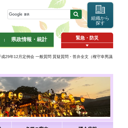
組織から
探す
緊急・防災
県政情報・統計
平成29年12月定例会 一般質問 質疑質問・答弁全文（権守幸男議