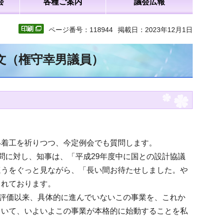
会
各種ご案内
議会広報
ページ番号：118944
掲載日：2023年12月1日
全文（権守幸男議員）
い着工を祈りつつ、今定例会でも質問します。
問に対し、知事は、「平成29年度中に国との設計協議
ほうをぐっと見ながら、「長い間お待たせしました。や
られております。
再評価以来、具体的に進んでいないこの事業を、これか
ていて、いよいよこの事業が本格的に始動することを私