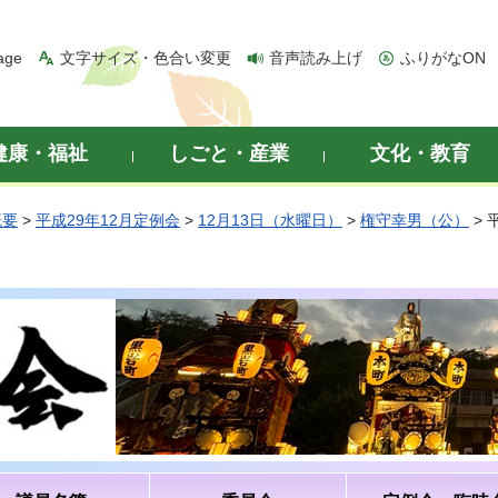
age
文字サイズ・色合い変更
音声読み上げ
ふりがなON
健康・福祉
しごと・産業
文化・教育
概要
>
平成29年12月定例会
>
12月13日（水曜日）
>
権守幸男（公）
> 