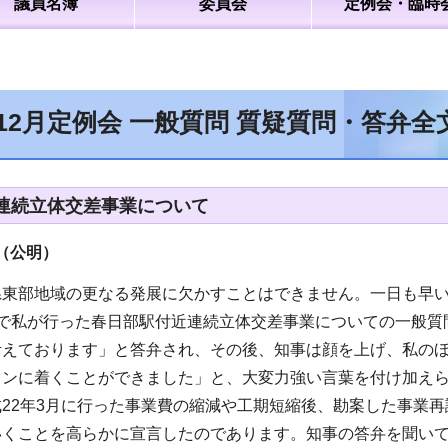
議員名簿
委員会
定例会・臨時
年12月定例会 一般質問 質疑質問・答弁
連続立体交差事業について
（公明）
県東部地域の更なる発展に欠かすことはできません。一日も早
で私が行った春日部駅付近連続立体交差事業についての一般質
考えております」と答弁され、その後、知事は顔を上げ、私の
インに着くことができました」と、大変力強い言葉を付け加え
22年3月に行った事業費の縮減や工期短縮後、勘案した事業
いくことを高らかに宣言したのであります。知事の答弁を聞い