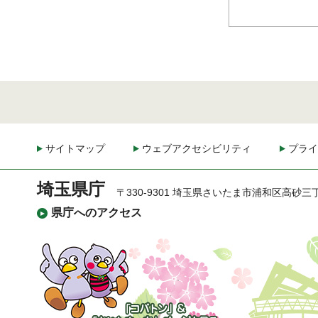
サイトマップ
ウェブアクセシビリティ
プライ
埼玉県庁
〒330-9301 埼玉県さいたま市浦和区高砂三
県庁へのアクセス
「コバトン」&「さいた