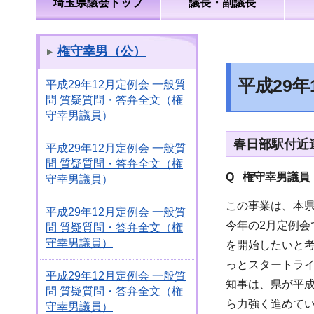
埼玉県議会トップ
議長・副議長
権守幸男（公）
平成29
平成29年12月定例会 一般質
問 質疑質問・答弁全文（権
守幸男議員）
春日部駅付近
平成29年12月定例会 一般質
問 質疑質問・答弁全文（権
Q 権守幸男議員
守幸男議員）
この事業は、本
平成29年12月定例会 一般質
今年の2月定例会
問 質疑質問・答弁全文（権
守幸男議員）
を開始したいと
っとスタートラ
平成29年12月定例会 一般質
知事は、県が平成
問 質疑質問・答弁全文（権
ら力強く進めて
守幸男議員）