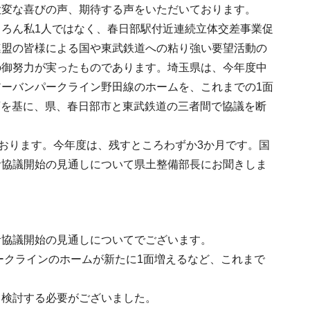
大変な喜びの声、期待する声をいただいております。
ろん私1人ではなく、春日部駅付近連続立体交差事業促
連盟の皆様による国や東武鉄道への粘り強い要望活動の
の御努力が実ったものであります。埼玉県は、今年度中
ーバンパークライン野田線のホームを、これまでの1面
計画を基に、県、春日部市と東武鉄道の三者間で協議を断
ております。今年度は、残すところわずか3か月です。国
計協議開始の見通しについて県土整備部長にお聞きしま
計協議開始の見通しについてでございます。
ークラインのホームが新たに1面増えるなど、これまで
て検討する必要がございました。