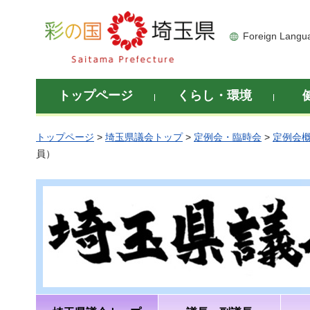
彩の国 埼玉県
Foreign Langu
トップページ
くらし・環境
トップページ
>
埼玉県議会トップ
>
定例会・臨時会
>
定例会
員）