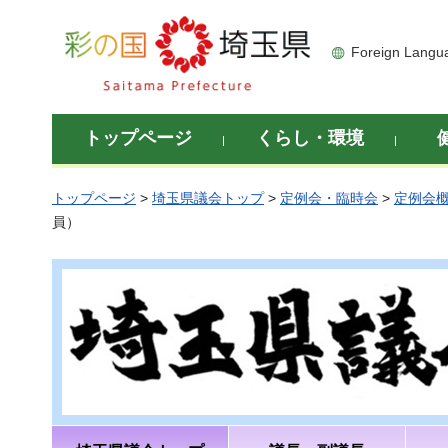
彩の国 埼玉県
Foreign Langu
トップページ
くらし・環境
トップページ
>
埼玉県議会トップ
>
定例会・臨時会
>
定例会
員）