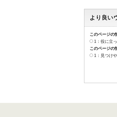
より良い
このページの
1：役に立
このページの
1：見つけ