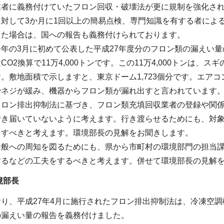
者に義務付けていたフロン回収・破壊法が更に規制を強化され
対して3か月に1回以上の簡易点検、専門知識を有する者による定
した場合は、国への報告も義務付けられております。
年の3月に初めて公表した平成27年度分のフロン類の漏えい
O2換算で11万4,000トンです。この11万4,000トンは、ス
。敷地面積で示しますと、東京ドーム1,723個分です。エア
でネジが緩み、機器からフロン類が漏れ出すと言われています
フロン排出抑制法に基づき、フロン類充填回収業者の登録や関
行き届いていないように考えます。行き渡らせるためにも、対
をすべきと考えます。環境部長の見解をお聞きします。
全般への周知を図るためにも、県から市町村の環境部門の担当
するなどの工夫をするべきと考えます。併せて環境部長の見解
境部長
り、平成27年4月に施行されたフロン排出抑制法は、冷凍空
の漏えい量の報告を義務付けました。