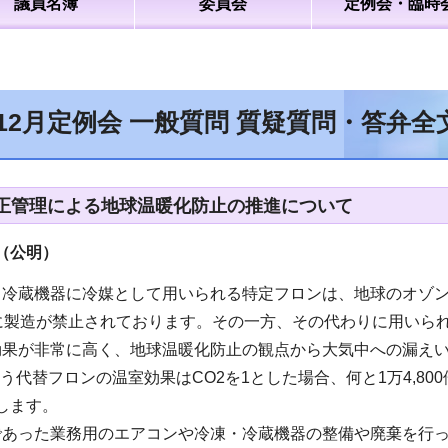
議員名簿
委員会
定例会・臨時
年12月定例会 一般質問 質疑質問・答弁
正管理による地球温暖化防止の推進について
（公明）
・冷蔵機器に冷媒として用いられる特定フロンは、地球のオゾ
でに製造が禁止されております。その一方、その代わりに用いら
効果が非常に高く、地球温暖化防止の観点から大気中への漏え
いう代替フロンの温室効果はCO2を1とした場合、何と1万4,80
当します。
であった業務用のエアコンや冷凍・冷蔵機器の整備や廃棄を行