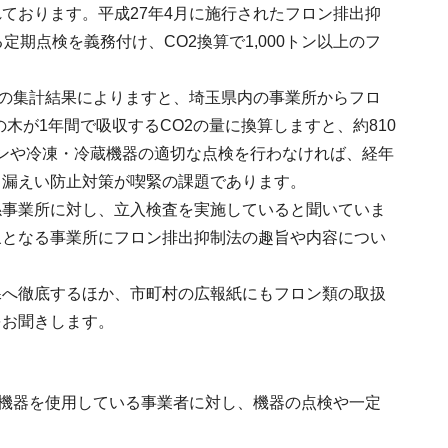
ております。平成27年4月に施行されたフロン排出抑
期点検を義務付け、CO2換算で1,000トン以上のフ
量の集計結果によりますと、埼玉県内の事業所からフロ
ギの木が1年間で吸収するCO2の量に換算しますと、約810
コンや冷凍・冷蔵機器の適切な点検を行わなければ、経年
。漏えい防止対策が喫緊の課題であります。
係事業所に対し、立入検査を実施していると聞いていま
象となる事業所にフロン排出抑制法の趣旨や内容につい
課へ徹底するほか、市町村の広報紙にもフロン類の取扱
をお聞きします。
調機器を使用している事業者に対し、機器の点検や一定