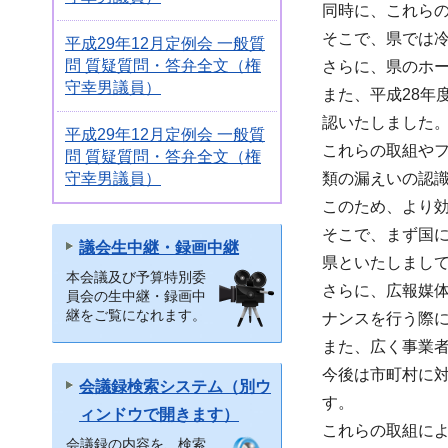
同時に、これら
そこで、県では冷
平成29年12月定例会 一般質
問 質疑質問・答弁全文（権
さらに、県のホ
守幸男議員）
また、平成28年
認いたしました
平成29年12月定例会 一般質
これらの取組や
問 質疑質問・答弁全文（権
守幸男議員）
類の漏えいの認
このため、より
そこで、まず国
議会生中継・録画中継
県といたしまし
本会議及び予算特別委
さらに、広報媒
員会の生中継・録画中
継をご覧になれます。
ナンスを行う際
また、広く事業
今後は市町村に
会議録検索システム（別ウ
す。
ィンドウで開きます）
これらの取組に
会議録の内容を、検索