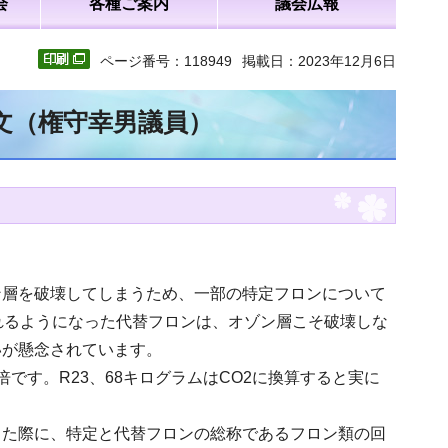
会
各種ご案内
議会広報
ページ番号：118949
掲載日：2023年12月6日
全文（権守幸男議員）
ン層を破壊してしまうため、一部の特定フロンについて
れるようになった代替フロンは、オゾン層こそ破壊しな
いが懸念されています。
0倍です。R23、68キログラムはCO2に換算すると実に
った際に、特定と代替フロンの総称であるフロン類の回