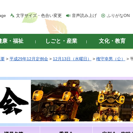
age
文字サイズ・色合い変更
音声読み上げ
ふりがなON
健康・福祉
しごと・産業
文化・教育
概要
>
平成29年12月定例会
>
12月13日（水曜日）
>
権守幸男（公）
> 