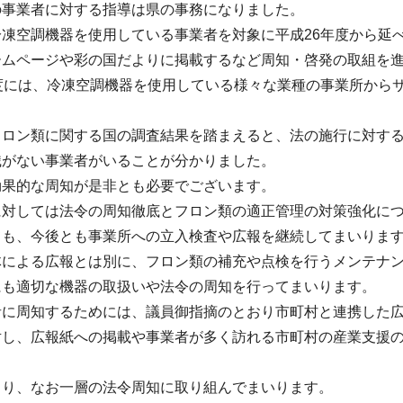
の事業者に対する指導は県の事務になりました。
凍空調機器を使用している事業者を対象に平成26年度から延べ
ームページや彩の国だよりに掲載するなど周知・啓発の取組を
度には、冷凍空調機器を使用している様々な業種の事業所から
。
フロン類に関する国の調査結果を踏まえると、法の施行に対す
識がない事業者がいることが分かりました。
効果的な周知が是非とも必要でございます。
に対しては法令の周知徹底とフロン類の適正管理の対策強化に
ても、今後とも事業所への立入検査や広報を継続してまいりま
体による広報とは別に、フロン類の補充や点検を行うメンテナ
にも適切な機器の取扱いや法令の周知を行ってまいります。
者に周知するためには、議員御指摘のとおり市町村と連携した
対し、広報紙への掲載や事業者が多く訪れる市町村の産業支援
より、なお一層の法令周知に取り組んでまいります。