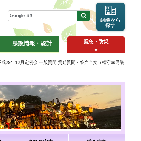
組織から
探す
緊急・防災
県政情報・統計
平成29年12月定例会 一般質問 質疑質問・答弁全文（権守幸男議