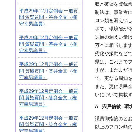
収と破壊を登録業
平成29年12月定例会 一般質
制法は、事業者に
問 質疑質問・答弁全文（権
ロン類を漏えい
守幸男議員）
さて、環境省が今
ン類の漏えい量はC
平成29年12月定例会 一般質
問 質疑質問・答弁全文（権
万本に相当します
守幸男議員）
劣化や振動など
県は、これまで
平成29年12月定例会 一般質
すが、まだまだ
問 質疑質問・答弁全文（権
守幸男議員）
て、更なる周知
また、更に県民
平成29年12月定例会 一般質
いについて掲載
問 質疑質問・答弁全文（権
守幸男議員）
A 宍戸信敏 環
平成29年12月定例会 一般質
議員御指摘のとお
問 質疑質問・答弁全文（権
以上のフロン類
守幸男議員）