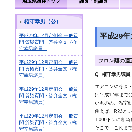
埼玉県議会トップ
議長・副議長
権守幸男（公）
平成29
平成29年12月定例会 一般質
問 質疑質問・答弁全文（権
守幸男議員）
フロン類の適
平成29年12月定例会 一般質
問 質疑質問・答弁全文（権
Q 権守幸男議員
守幸男議員）
エアコンや冷凍
平成29年12月定例会 一般質
は平成17年ま
問 質疑質問・答弁全文（権
守幸男議員）
いものの、温室
例えば、R23と
平成29年12月定例会 一般質
1,000トンに相
問 質疑質問・答弁全文（権
そこで、これま
守幸男議員）