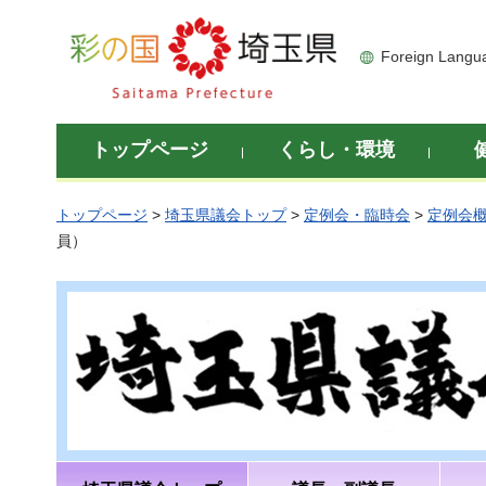
彩の国 埼玉県
Foreign Langu
トップページ
くらし・環境
トップページ
>
埼玉県議会トップ
>
定例会・臨時会
>
定例会
員）