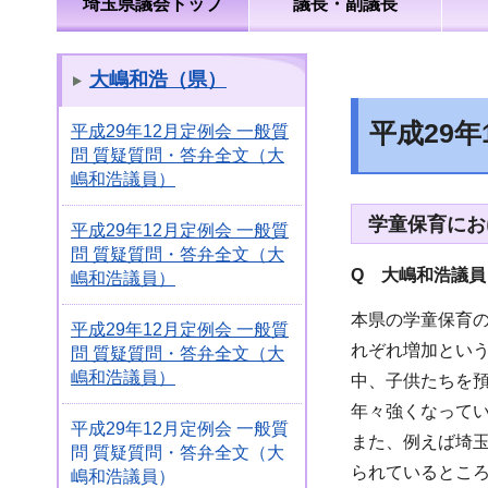
埼玉県議会トップ
議長・副議長
大嶋和浩（県）
平成29
平成29年12月定例会 一般質
問 質疑質問・答弁全文（大
嶋和浩議員）
学童保育にお
平成29年12月定例会 一般質
問 質疑質問・答弁全文（大
Q 大嶋和浩議員
嶋和浩議員）
本県の学童保育の現
平成29年12月定例会 一般質
れぞれ増加とい
問 質疑質問・答弁全文（大
嶋和浩議員）
中、子供たちを
年々強くなって
平成29年12月定例会 一般質
また、例えば埼
問 質疑質問・答弁全文（大
られているとこ
嶋和浩議員）