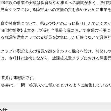
成28年度の事業の実績は保育所や幼稚園への訪問が多く、放課
後児童クラブにおける障害児への支援の質を高めるために事業
療育支援事業について、県は今後どのように取り組んでいくの
は市町村放課後児童クラブ等担当課長会議において事業の活用
する放課後児童クラブの支援員を対象にした研修会などで具体的
童クラブと委託法人の職員が顔を合わせる機会を設け、相談し
ては、市町村と連携しながら、放課後児童クラブにおける障害
・答弁は速報版です。
・答弁は、一問一答形式でご覧いただけるように編集している
わせ