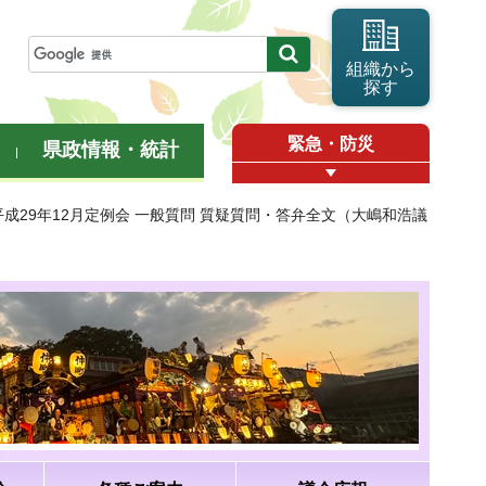
組織から
探す
緊急・防災
県政情報・統計
平成29年12月定例会 一般質問 質疑質問・答弁全文（大嶋和浩議