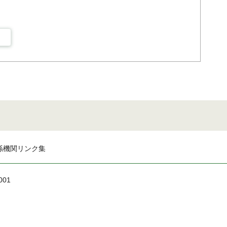
係機関リンク集
001