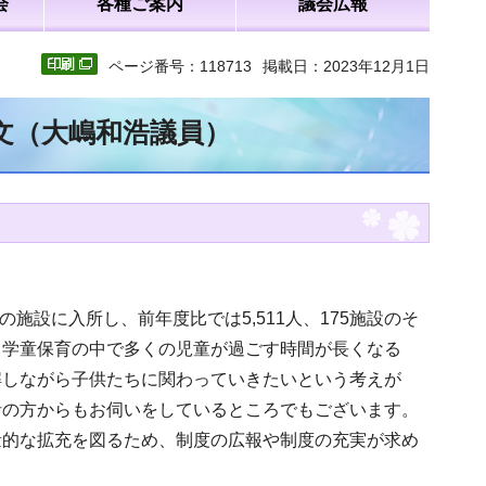
会
各種ご案内
議会広報
ページ番号：118713
掲載日：2023年12月1日
全文（大嶋和浩議員）
0の施設に入所し、前年度比では5,511人、175施設のそ
て学童保育の中で多くの児童が過ごす時間が長くなる
解しながら子供たちに関わっていきたいという考えが
者の方からもお伺いをしているところでもございます。
量的な拡充を図るため、制度の広報や制度の充実が求め