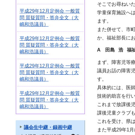
そこでお尋ねいた
平成29年12月定例会 一般質
学童保育施設へ
問 質疑質問・答弁全文（大
ます。
嶋和浩議員）
また併せて、市
か、福祉部長に
平成29年12月定例会 一般質
問 質疑質問・答弁全文（大
A 田島 浩 福
嶋和浩議員）
まず、障害児等
平成29年12月定例会 一般質
議員お話の障害
問 質疑質問・答弁全文（大
嶋和浩議員）
す。
具体的には、医
平成29年12月定例会 一般質
技術的助言を行
問 質疑質問・答弁全文（大
これまで放課後児
嶋和浩議員）
課後児童クラブ
これを受け、県
議会生中継・録画中継
また平成29年1