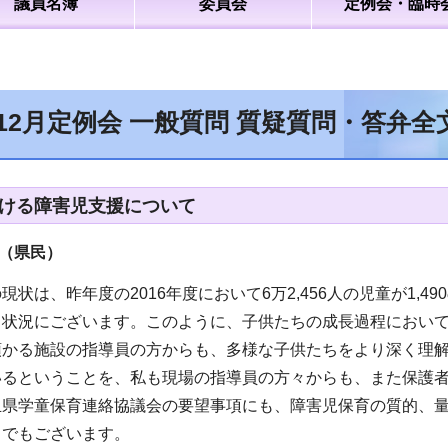
議員名簿
委員会
定例会・臨時
年12月定例会 一般質問 質疑質問・答弁
ける障害児支援について
（県民
）
状は、昨年度の2016年度において6万2,456人の児童が1,49
う状況にございます。このように、子供たちの成長過程におい
預かる施設の指導員の方からも、多様な子供たちをより深く理
いるということを、私も現場の指導員の方々からも、また保護
玉県学童保育連絡協議会の要望事項にも、障害児保育の質的、
ろでもございます。