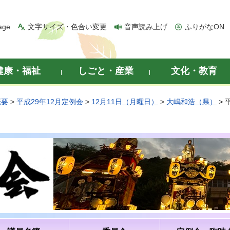
age
文字サイズ・色合い変更
音声読み上げ
ふりがなON
健康・福祉
しごと・産業
文化・教育
概要
>
平成29年12月定例会
>
12月11日（月曜日）
>
大嶋和浩（県）
> 