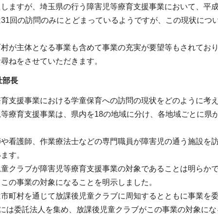
しますが、埼玉県の行う障害児等療育支援事業において、平成2
は31回の訪問のみにとどまっているようですが、この現状につ
町村が主体となる事業も含めて事業の充実が要望等もされてお
お尋ねをさせていただきます。
祉部長
療育支援事業における学童保育への訪問の現状をどのように考
児等療育支援事業は、県内を18の地域に分け、各地域ごとに県
師や看護師、作業療法士などの専門職員が障害児の通う施設を
います。
童クラブが障害児等療育支援事業の対象であることは明らかで
もこの事業の対象になることを明示しました。
は市町村を通じて放課後児童クラブに周知するとともに事業を
月には委託法人を集め、放課後児童クラブがこの事業の対象に