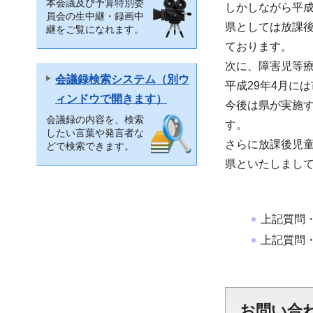
本会議及び予算特別委
しかしながら平
員会の生中継・録画中
県としては放課
継をご覧になれます。
ております。
次に、障害児等
会議録検索システム（別ウ
平成29年4月に
ィンドウで開きます）
今後は県が実施
会議録の内容を、検索
す。
したい言葉や発言者な
さらに放課後児
どで検索できます。
県といたしまし
上記質問
上記質問
お問い合