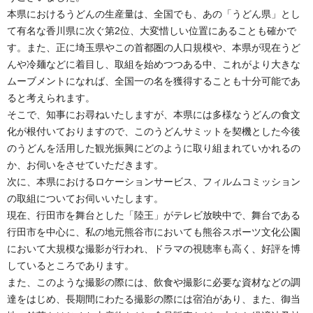
本県におけるうどんの生産量は、全国でも、あの「うどん県」とし
て有名な香川県に次ぐ第2位、大変惜しい位置にあることも確かで
す。また、正に埼玉県やこの首都圏の人口規模や、本県が現在うど
んや冷麺などに着目し、取組を始めつつある中、これがより大きな
ムーブメントになれば、全国一の名を獲得することも十分可能であ
ると考えられます。
そこで、知事にお尋ねいたしますが、本県には多様なうどんの食文
化が根付いておりますので、このうどんサミットを契機とした今後
のうどんを活用した観光振興にどのように取り組まれていかれるの
か、お伺いをさせていただきます。
次に、本県におけるロケーションサービス、フィルムコミッション
の取組についてお伺いいたします。
現在、行田市を舞台とした「陸王」がテレビ放映中で、舞台である
行田市を中心に、私の地元熊谷市においても熊谷スポーツ文化公園
において大規模な撮影が行われ、ドラマの視聴率も高く、好評を博
しているところであります。
また、このような撮影の際には、飲食や撮影に必要な資材などの調
達をはじめ、長期間にわたる撮影の際には宿泊があり、また、御当