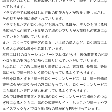
議員お話のように、現在放映されているドラマ「陸王」が人気にな
っております。
ドラマの中で忍城をはじめ行田の街並みなどが数多く映し出され、
その魅力が全国に発信されております。
ドラマを見た方がロケ地などを訪れているほか、主人公を演じる役
所広司さんが着ている藍染の半纏のレプリカが入荷待ちの状況にな
っているとも聞いております。
また、スタッフや観光客の飲食、お土産の購入など、ロケ誘致によ
り多大な経済効果を生み出しています。
本県には32のロケーションサービス団体があり、映像事業者の相談
やロケ地の案内などに熱心に取り組んでいただいております。
ちなみに、この数は聞き取り調査によれば、東京都、長野県、静岡
県に次いで埼玉県という順位になっているようであります。
全県を対象とする「埼玉県ロケーションサービス」は、埼玉県物産
観光協会が相談や受付の窓口になっており、ロケーションサービス
にも精通した専門人材も配置しているようであります。
協会では映像事業者と各地域のロケーションサービス団体とのつな
ぎ役になるとともに、県の公式観光サイト「ちょこたび埼玉」やフ
ェイスブックなどでロケ地情報の積極的なPRを行っています。