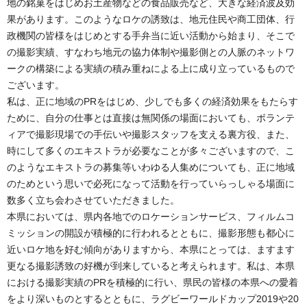
地の銘菓をはじめお土産物などの食品販売など、大きな経済波及効
果があります。このようなロケの誘致は、地元住民や商工団体、行
政機関の皆様をはじめとする手弁当に近い活動から始まり、そこで
の撮影実績、すなわち地元の協力体制や撮影側との人脈のネットワ
ークの構築による実績の積み重ねによる上に成り立っているもので
ございます。
私は、正に地域のPRをはじめ、少しでも多くの経済効果をもたらす
ために、自分の仕事とは直接は無関係の場面においても、ボランテ
ィアで撮影現場での手伝いや撮影スタッフを支える裏方役、また、
時にして多くのエキストラが必要なことが多々ございますので、こ
のようなエキストラの募集等いわゆる人集めについても、正に地域
のためという思いで必死になって活動を行っていらっしゃる場面に
数多く立ち会わさせていただきました。
本県においては、県内各地でのロケーションサービス、フィルムコ
ミッションの開設が積極的に行われるとともに、撮影形態も都心に
近いロケ地を好む傾向がありますから、本県にとっては、ますます
更なる撮影誘致の好機が到来していると考えられます。私は、本県
における撮影実績のPRを積極的に行い、県民の皆様の本県への愛着
をより深いものとするとともに、ラグビーワールドカップ2019や20