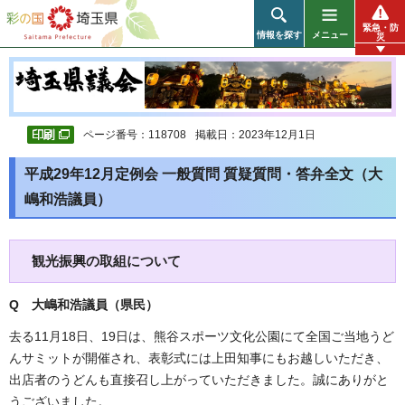
彩の国 埼玉県
緊急・防
情報を探す
メニュー
災
ページ番号：118708
掲載日：2023年12月1日
平成29年12月定例会 一般質問 質疑質問・答弁全文（大
嶋和浩議員）
観光振興の取組について
Q 大嶋和浩議員（県民
）
去る11月18日、19日は、熊谷スポーツ文化公園にて全国ご当地うど
んサミットが開催され、表彰式には上田知事にもお越しいただき、
出店者のうどんも直接召し上がっていただきました。誠にありがと
うございました。