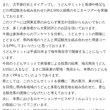
また、大手旅行社とタイアップし、うどんサミットと長瀞や秩父な
どの周辺観光を組み合わせた約1,500人規模のモニターツアーを実施
しております。
このツアーには関東近県のみならず東北や北陸からもおいでをいた
だき、多くの参加者から大変好評とのお話を頂いております。
今後は参加者からのアンケートを分析し、うどんサミットの開催に
とどまらず、県内各地のうどんと周辺観光を組み合わせた周遊コー
スをPRしてまいりたいと思っております。
うどんサミットは平成31年まで毎年熊谷市で開催することになって
います。
今回のうどんサミットで来場者による投票の結果、地元熊谷うどん
が2位に入るなど、まさに国産麦の聖地・熊谷から、本県のうどんを
大きくPRをしていたようであります。
県としては、このうどんサミットを契機に「西の香川、東の埼玉」
を目指し県内各地域のうどんと多彩な観光地を組み合わせた、更な
る観光客の誘致につなげたいと考えております。
次に、本県におけるロケーションサービスやフィルムコミッション
の取組についてでございます。