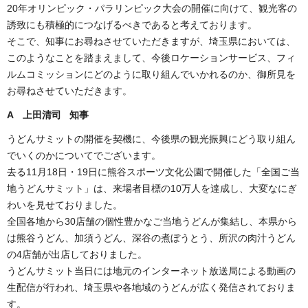
20年オリンピック・パラリンピック大会の開催に向けて、観光客の
誘致にも積極的につなげるべきであると考えております。
そこで、知事にお尋ねさせていただきますが、埼玉県においては、
このようなことを踏まえまして、今後ロケーションサービス、フィ
ルムコミッションにどのように取り組んでいかれるのか、御所見を
お尋ねさせていただきます。
A 上田清司 知事
うどんサミットの開催を契機に、今後県の観光振興にどう取り組ん
でいくのかについてでございます。
去る11月18日・19日に熊谷スポーツ文化公園で開催した「全国ご当
地うどんサミット」は、来場者目標の10万人を達成し、大変なにぎ
わいを見せておりました。
全国各地から30店舗の個性豊かなご当地うどんが集結し、本県から
は熊谷うどん、加須うどん、深谷の煮ぼうとう、所沢の肉汁うどん
の4店舗が出店しておりました。
うどんサミット当日には地元のインターネット放送局による動画の
生配信が行われ、埼玉県や各地域のうどんが広く発信されておりま
す。