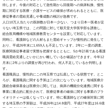
待します。今後の対応として急性期から回復期への病床転換、慢性
期に対応する医療・介護サービスの確保が求められるとともに、医
療従事者の需給見通しや養成数の検討が急務です。
人口10万人当たりの医師数が日本一少ない、つまり日本一医者が足
りない埼玉県では、この問題に対して順天堂大学医学部を誘致し、
総合医局機構や地域医療教育センターを設置して対応しています。
同時に、看護師などの人材もまた需給ギャップが慢性的に発生して
おり、平成26年末に1,659人も不足しています。2年に一度の調査、
医療関係従事者届で実態を把握するとともに、5か年計画である看護
職員需給見通しといかにかい離しているか確認ができます。今年12
月末に2年ぶりの調査が再び行われ、何人不足しているか判明しま
す。
看護職員は、慢性的にこの埼玉県では払底している状態です。とこ
ろが、看護職員に関する予算は二の次になっています。地域医療介
護総合確保基金は医療分に関しては、病床の機能分化連携に関する
事業に重点的に配分されて、医療従事者の確保に関する事業のプラ
イオリティーは低くなっています。特に看護師などの確保対策に関
する埼玉県の予算額は、平成26年は14.8億円、平成27年度は16.6億