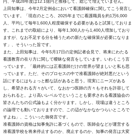
円、平成28年度は12.1億円と推移して、総じて増えていません。
上田知事は、今年2月定例会において看護師確保に関してこう発言し
ています。「現在のところ、2025年までに看護職員を約1万6,000
人、平均して毎年1,600人程度確保する必要があると試算しておりま
す。これまでの取組により、毎年1,300人から1,400人増加しており
ますが、なお不足する分を補うための新たな確保策が必要になりま
す」、そういった旨です。
また、上田知事は、今年5月17日の定例記者会見で、将来にわたる
看護教育の在り方に関して曖昧な発言をしています。いわくこう言
っています。「最終的には正看護師だけの世界が望ましいと私も思
っています。ただ、そのプロセスの中で准看護師が絶対悪だという
話にするにはちょっと酷な話があると思う。現実にニーズがある
し、希望される方々がいて、なおかつ医師の方々もそれを許容して
おられると。より高いレベルでということも要求される看護協会の
皆さんたちの公式論もよく分かります。しかし、現場は違うところ
の論理でも動いておりますので、この辺がなかなかつらいところで
すよね」、こういった御発言です。
准看護師の資格は知事免許に基づくもので、医師会などが運営する
准看護学校を将来停止するのか、廃止するのか、知事の発言は大変