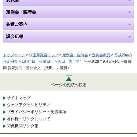
定例会・臨時会
各種ご案内
議会広報
トップページ
>
埼玉県議会トップ
>
定例会・臨時会
>
定例会概要
>
平成28年9
月定例会
>
10月4日（火曜日）
>
沢田 力（自）
> 平成28年9月定例会 一般質
問 質疑質問・答弁全文 （沢田 力議員）
ページの先頭へ戻る
サイトマップ
ウェブアクセシビリティ
プライバシーポリシー・免責事項
著作権・リンクについて
関係機関リンク集