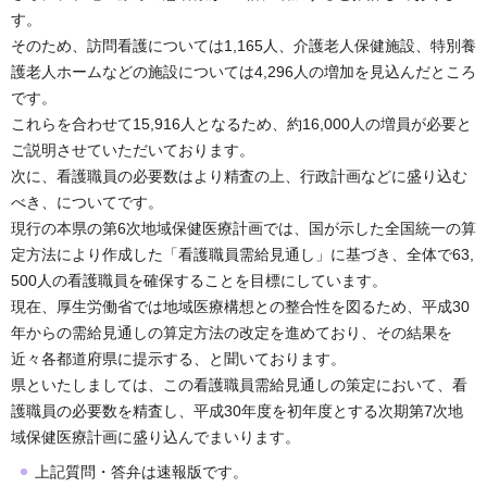
す。
そのため、訪問看護については1,165人、介護老人保健施設、特別養
護老人ホームなどの施設については4,296人の増加を見込んだところ
です。
これらを合わせて15,916人となるため、約16,000人の増員が必要と
ご説明させていただいております。
次に、看護職員の必要数はより精査の上、行政計画などに盛り込む
べき、についてです。
現行の本県の第6次地域保健医療計画では、国が示した全国統一の算
定方法により作成した「看護職員需給見通し」に基づき、全体で63,
500人の看護職員を確保することを目標にしています。
現在、厚生労働省では地域医療構想との整合性を図るため、平成30
年からの需給見通しの算定方法の改定を進めており、その結果を
近々各都道府県に提示する、と聞いております。
県といたしましては、この看護職員需給見通しの策定において、看
護職員の必要数を精査し、平成30年度を初年度とする次期第7次地
域保健医療計画に盛り込んでまいります。
上記質問・答弁は速報版です。