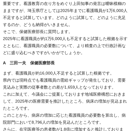
重要です。看護教育の在り方をめぐり上田知事の発言は曖昧模糊の
ままですが、埼玉県庁としては2025年までに看護職員が1万6,000人
不足すると試算しています。どのように試算して、どのように充足
するのか、どうも納得がいきません。
そこで、保健医療部長に質問します。
2025年に看護職員が約1万6,000人も不足すると試算した根拠を示す
とともに、看護職員の必要数について、より精査の上で行政計画な
どに盛り込むべきですがいかがでしょうか。
A 三田一夫 保健医療部長
まず、看護職員が約16,000人不足すると試算した根拠です。
県内では現時点でも看護職員の需給ギャップが発生しており、需要
見込みと実際の従事者数との差が1,659人となっております。
これに加えて、今議会にご提案しております地域医療構想におきま
して、2025年の医療需要を推計したところ、病床の増加が見込まれ
たところです。
このことから、病床の増加に応じた看護職員の必要数を算出し、病
院部門において8,796人の増加を見込んだところです。
さらに、在宅医療等の患者数が1.8倍に増加すると推計しておりま