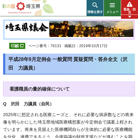
彩の国 埼玉県
緊急・防
情報を探す
メニュー
災
ページ番号：76131
掲載日：2019年10月17日
平成28年9月定例会 一般質問 質疑質問・答弁全文（沢
田 力議員）
看護職員の量的確保について
Q 沢田 力議員（自民
）
2025年に想定される医療ニーズと、それに必要な病床数などの将来
像を明らかにした埼玉県地域医療構想案が今定例会で議案上程され
ています。将来を見据えた医療機関自らが主体的に必要な医療機能
を分化、連携できるよう、今後協議や財政支援などが進むことを期