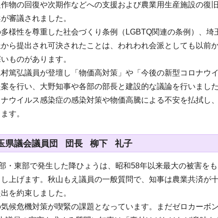
作物の回復や次期作などへの支援および農業用生産施設の復旧へ
案が審議されました。
多様性を尊重した社会づくり条例（LGBTQ関連の条例）、埼
派から提出され可決されたことは、われわれ会派としても以前
深いものがあります。
水村篤弘議員が登壇し「物価高対策」や「今後の新型コロナウイ
提案を行い、大野知事や各部の部長と建設的な議論を行いまし
ロナウイルス感染症の感染対策や物価高騰による不安を払拭し
ります。
玉県議会議員団 団長 柳下 礼子
北部・東部で発生した降ひょうは、昭和58年以来最大の被害を
申し上げます。秋山もえ議員の一般質問で、知事は農業共済が
提出を約束しました。
の気候危機対策が喫緊の課題となっています。まだゼロカーボ