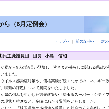
から（6月定例会）
トップへ
｜
前の記事へ
｜
次の
由民主党議員団 団長 小島 信昭
が党から9人の議員が登壇し、皆さまの暮らしに関わる県政の
行いました。
ナウイルス感染症対策や、価格高騰が続くなかでのエネルギー
ど、喫緊の課題について質問をいたしました。
わが県の強みを生かした観光政策や「埼玉版スーパー・シティ
ンの現状と推進など、多岐にわたり質問をいたしました。
派として、「埼玉県性の多様性を尊重した社会づくり条例」と