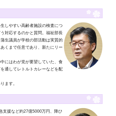
発生しやすい高齢者施設の検査につ
どう対応するのかと質問。福祉部長
、蒲生議員が学校の部活動は実質的
はあくまで任意であり、新たにリー
の中にはわが党が要望していた、食
どを通してレトルトカレーなどを配
いります。
援など約27億5000万円、降ひ