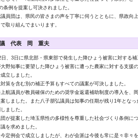
の条例を提案し可決されました。
党議員団は、県民の皆さまの声を丁寧に伺うとともに、県政向
力で取り組んでまいります。
議 代表 岡 重夫
2日、3日に県北部・県東部で発生した降ひょう被害に対する
が大野知事に要望した降ひょう被害に遭った農家に対する支援
で成立しました。
騰対策を含む別の補正予算もすべての議案が可決しました。
井上航議員が教員確保のための奨学金返還補助制度の導入を、
提案しました。また八子朋弘議員は知事の任期が残り1年となっ
問しました。
議団が提案した埼玉県性の多様性を尊重した社会づくり条例に
審議を求めました。
は今定例会で成立しましたが、わが会派は今後も常に是々非々