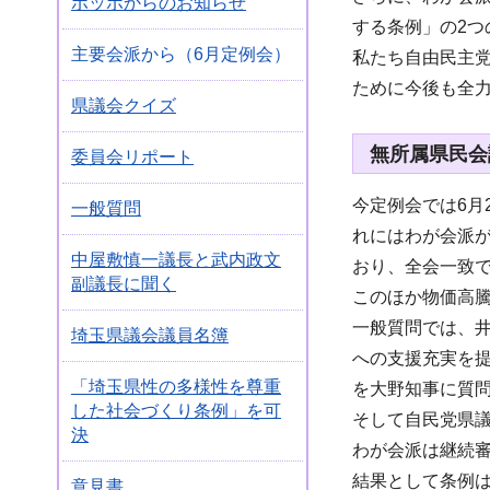
ポッポからのお知らせ
する条例」の2つ
主要会派から（6月定例会）
私たち自由民主
ために今後も全
県議会クイズ
無所属県民会
委員会リポート
今定例会では6月
一般質問
れにはわが会派
中屋敷慎一議長と武内政文
おり、全会一致
副議長に聞く
このほか物価高
一般質問では、
埼玉県議会議員名簿
への支援充実を
「埼玉県性の多様性を尊重
を大野知事に質
した社会づくり条例」を可
そして自民党県
決
わが会派は継続
結果として条例
意見書