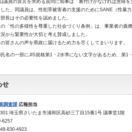
秋山議員の宣言を求める質問に知事は「裏付けがなければ意味を
した。同議員は、性犯罪被害者の支援のためにSANE（性暴
活部長はその必要性を認めました。
出の「性の多様性を尊重した社会づくり条例」は、事業者の責
状況から緊要性が大切と考え賛成しました。
民の皆さんの声を県政に届けるため力を尽くしてまいります。
氏名の一部にJIS規格第1・2水準にない文字があるため、第
わせ
策調査課
広報担当
-9301 埼玉県さいたま市浦和区高砂三丁目15番1号 議事堂1階
-6257
-830-4923