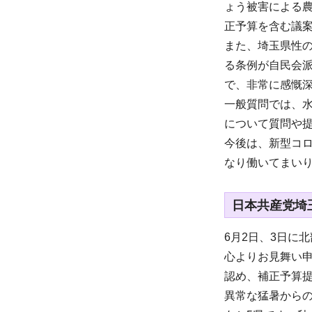
ょう被害による農
正予算を含む議
また、埼玉県性の
る条例が自民会
で、非常に感慨
一般質問では、
について質問や
今後は、新型コ
なり働いてまい
日本共産党埼
6月2日、3日に
心よりお見舞い
認め、補正予算
異常な猛暑から