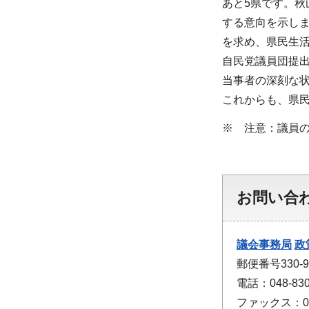
あと5県です。
する意向を示しま
を求め、県民生
自民党議員団提
当事者の深刻な
これからも、県
※ 注意：議員の
お問い合
議会事務局
政
郵便番号330
電話：048-830
ファックス：048