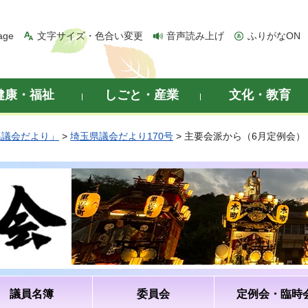
age
文字サイズ・色合い変更
音声読み上げ
ふりがなON
健康・福祉
しごと・産業
文化・教育
県議会だより」
>
埼玉県議会だより170号
> 主要会派から（6月定例会）
議員名簿
委員会
定例会・臨時