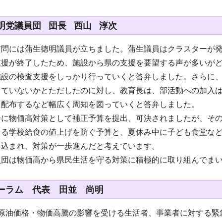
明党議員団 団長 西山 淳次
質問には蒲生徳明議員が立ちました。蒲生議員はクラスターが
支援が終了したため、施設から県の支援を要望する声が多いが
施設の検査支援をしっかり行っていくと答弁しました。さらに
っていないかとただしたのに対し、教育長は、部活動への加入
し配布するなど幅広く周知を図っていくと答弁しました。
会に物価高対策として補正予算を提出、可決されましたが、そ
よる学校給食の値上げを防ぐ予算と、夏休み中に子ども食堂な
り込まれ、対策が一歩進んだと考えています。
員団は物価高から県民生活を守る対策に積極的に取り組んでま
ーラム 代表 田並 尚明
原油価格・物価高騰の影響を受ける生活者、事業者に対する緊急支