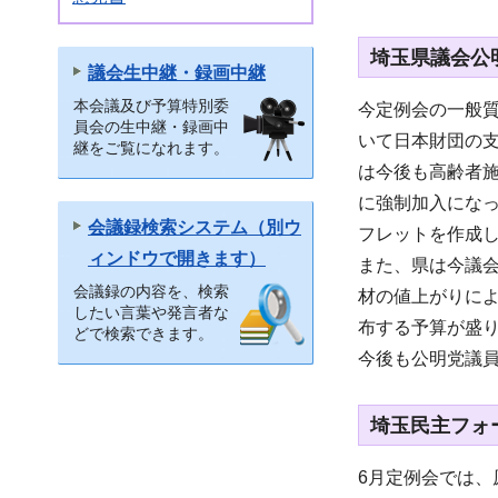
埼玉県議会公
議会生中継・録画中継
本会議及び予算特別委
今定例会の一般
員会の生中継・録画中
いて日本財団の
継をご覧になれます。
は今後も高齢者
に強制加入にな
会議録検索システム（別ウ
フレットを作成
ィンドウで開きます）
また、県は今議
会議録の内容を、検索
材の値上がりに
したい言葉や発言者な
布する予算が盛
どで検索できます。
今後も公明党議
埼玉民主フォ
6月定例会では、