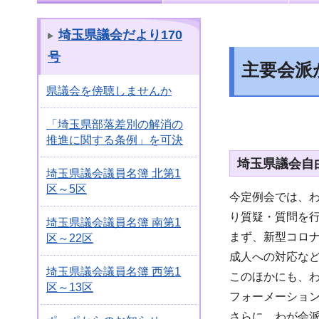
埼玉県議会だより170
号
主要会派
県議会を傍聴しませんか
「埼玉県部落差別の解消の
推進に関する条例」を可決
埼玉県議会自
埼玉県議会議員名簿 北第1
区～5区
今定例会では、わ
り質疑・質問を
埼玉県議会議員名簿 南第1
まず、新型コロ
区～22区
成人への対応な
埼玉県議会議員名簿 西第1
このほかにも、
区～13区
フォーメーショ
さらに、わが会