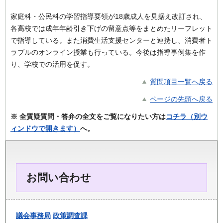
家庭科・公民科の学習指導要領が18歳成人を見据え改訂され、
各高校では成年年齢引き下げの留意点等をまとめたリーフレット
で指導している。また消費生活支援センターと連携し、消費者ト
ラブルのオンライン授業も行っている。今後は指導事例集を作
り、学校での活用を促す。
質問項目一覧へ戻る
ページの先頭へ戻る
※ 全質疑質問・答弁の全文をご覧になりたい方は
コチラ（別ウ
ィンドウで開きます）
へ。
お問い合わせ
議会事務局
政策調査課