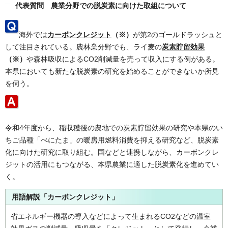
代表質問 農業分野での脱炭素に向けた取組について
海外では
カーボンクレジット
（※）
が第2のゴールドラッシュと
して注目されている。農林業分野でも、ライ麦の
炭素貯留効果
（※）
や森林吸収によるCO2削減量を売って収入にする例がある。
本県においても新たな脱炭素の研究を始めることができないか所見
を伺う。
令和4年度から、稲収穫後の農地での炭素貯留効果の研究や本県のい
ちご品種「べにたま」の暖房用燃料消費を抑える研究など、脱炭素
化に向けた研究に取り組む。国などと連携しながら、カーボンクレ
ジットの活用にもつながる、本県農業に適した脱炭素化を進めてい
く。
用語解説「カーボンクレジット」
省エネルギー機器の導入などによって生まれるCO2などの温室