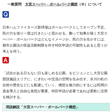
一般質問
大宮スーパー・ボールパーク構想
（※）について
日本ハムファイターズ新球場はボールパークとしてオープン予定。
民の力を借り一度は行きたいと思わせる。翻って知事が描く大宮ス
ーパー・ボールパークはどんなイメージか。民の力を生かすには、
都市公園法の収益活動制限を外す特区申請の可能性もあると思うが
考えを伺う。
「試合がある日もない日も楽しめる公園」をビジョンとし大宮公園
競技施設エリアに、にぎわいや交流の空間を生み出す。氷川の杜の
自然や歴史などにも配慮していく。構想を魅力的にするには民間の
資金導入と自由な発想が重要。特区申請が必要であれば柔軟に活用
を検討する。
用語解説「大宮スーパー・ボールパーク構想」