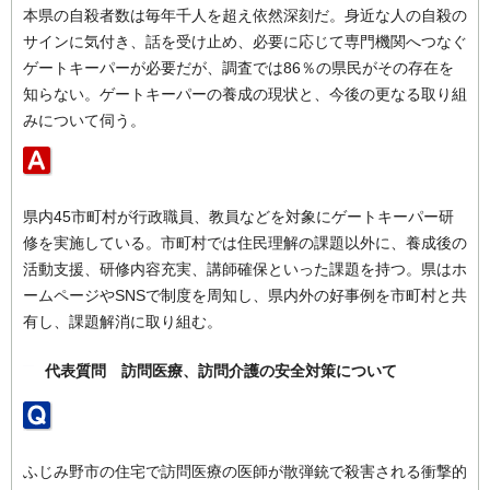
本県の自殺者数は毎年千人を超え依然深刻だ。身近な人の自殺の
サインに気付き、話を受け止め、必要に応じて専門機関へつなぐ
ゲートキーパーが必要だが、調査では86％の県民がその存在を
知らない。ゲートキーパーの養成の現状と、今後の更なる取り組
みについて伺う。
県内45市町村が行政職員、教員などを対象にゲートキーパー研
修を実施している。市町村では住民理解の課題以外に、養成後の
活動支援、研修内容充実、講師確保といった課題を持つ。県はホ
ームページやSNSで制度を周知し、県内外の好事例を市町村と共
有し、課題解消に取り組む。
代表質問 訪問医療、訪問介護の安全対策について
ふじみ野市の住宅で訪問医療の医師が散弾銃で殺害される衝撃的