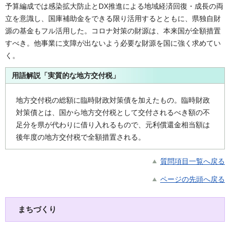
予算編成では感染拡大防止とDX推進による地域経済回復・成長の両
立を意識し、国庫補助金をできる限り活用するとともに、県独自財
源の基金もフル活用した。コロナ対策の財源は、本来国が全額措置
すべき。他事業に支障が出ないよう必要な財源を国に強く求めてい
く。
用語解説「実質的な地方交付税」
地方交付税の総額に臨時財政対策債を加えたもの。臨時財政
対策債とは、国から地方交付税として交付されるべき額の不
足分を県が代わりに借り入れるもので、元利償還金相当額は
後年度の地方交付税で全額措置される。
質問項目一覧へ戻る
ページの先頭へ戻る
まちづくり