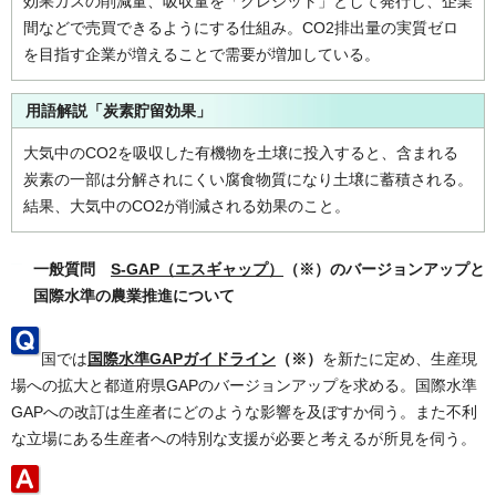
効果ガスの削減量、吸収量を「クレジット」として発行し、企業
間などで売買できるようにする仕組み。CO2排出量の実質ゼロ
を目指す企業が増えることで需要が増加している。
用語解説「炭素貯留効果」
大気中のCO2を吸収した有機物を土壌に投入すると、含まれる
炭素の一部は分解されにくい腐食物質になり土壌に蓄積される。
結果、大気中のCO2が削減される効果のこと。
一般質問
S-GAP（エスギャップ）
（※）
のバージョンアップと
国際水準の農業推進について
国では
国際水準GAPガイドライン
（※）
を新たに定め、生産現
場への拡大と都道府県GAPのバージョンアップを求める。国際水準
GAPへの改訂は生産者にどのような影響を及ぼすか伺う。また不利
な立場にある生産者への特別な支援が必要と考えるが所見を伺う。