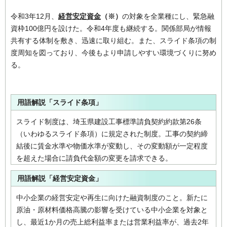
令和3年12月、
経営安定資金
（※）
の対象を全業種にし、緊急融
資枠100億円を設けた。令和4年度も継続する。関係部局が情報
共有する体制を敷き、迅速に取り組む。また、スライド条項の制
度周知を図っており、今後もより申請しやすい環境づくりに努め
る。
用語解説「スライド条項」
スライド制度は、埼玉県建設工事標準請負契約約款第26条
（いわゆるスライド条項）に規定された制度。工事の契約締
結後に賃金水準や物価水準が変動し、その変動額が一定程度
を超えた場合に請負代金額の変更を請求できる。
用語解説「経営安定資金」
中小企業の経営安定や再生に向けた融資制度のこと。新たに
原油・原材料価格高騰の影響を受けている中小企業を対象と
し、最近1か月の売上総利益率または営業利益率が、過去2年