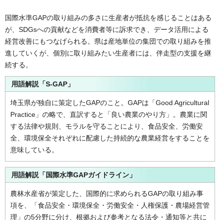
国際水準GAPの取り組みの多さに生産者が抵抗を感じることはある
が、SDGsへの貢献などを消費者等に訴求でき、データ活用による
経営改善にもつなげられる。県は産地単位の集団での取り組みを推
進していくが、個別に取り組みたい生産者には、伴走型の支援を継
続する。
用語解説「S-GAP」
埼玉県が独自に策定したGAPのこと。GAPは「Good Agricultural
Practice」の略で、直訳すると「良い農業のやり方」。農業に関
する法律や規則、モラルを守ることにより、食品安全、労働安
全、環境保全それぞれに配慮した持続的な農業経営をすることを
意味している。
用語解説「国際水準GAPガイドライン」
農林水産省が策定した、国際的に求められるGAPの取り組み事
項を、「食品安全・環境保全・労働安全・人権保護・農場経営管
理」の5分野に分け、根拠および参考となる法令・通知等と共に