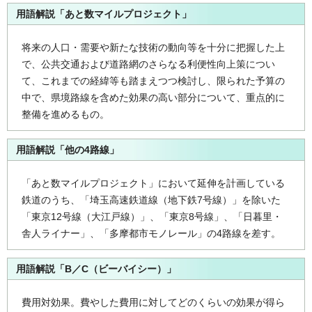
用語解説「あと数マイルプロジェクト」
将来の人口・需要や新たな技術の動向等を十分に把握した上
で、公共交通および道路網のさらなる利便性向上策につい
て、これまでの経緯等も踏まえつつ検討し、限られた予算の
中で、県境路線を含めた効果の高い部分について、重点的に
整備を進めるもの。
用語解説「
他の4路線
」
「あと数マイルプロジェクト」において延伸を計画している
鉄道のうち、「埼玉高速鉄道線（地下鉄7号線）」を除いた
「東京12号線（大江戸線）」、「東京8号線」、「日暮里・
舎人ライナー」、「多摩都市モノレール」の4路線を差す。
用語解説「
B／C（ビーバイシー）
」
費用対効果。費やした費用に対してどのくらいの効果が得ら