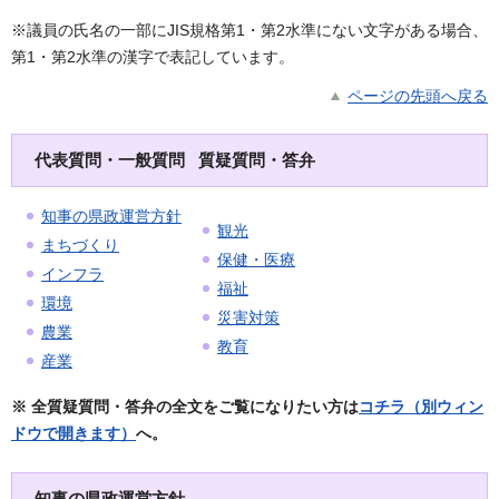
※議員の氏名の一部にJIS規格第1・第2水準にない文字がある場合、
第1・第2水準の漢字で表記しています。
ページの先頭へ戻る
代表質問・一般質問 質疑質問・答弁
知事の県政運営方針
観光
まちづくり
保健・医療
インフラ
福祉
環境
災害対策
農業
教育
産業
※ 全質疑質問・答弁の全文をご覧になりたい方は
コチラ（別ウィン
ドウで開きます）
へ。
知事の県政運営方針