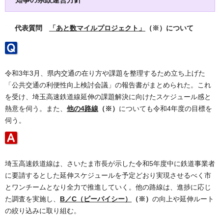
代表質問
「あと数マイルプロジェクト」
（※）について
令和3年3月、県内交通の在り方や課題を整理するため立ち上げた
「公共交通の利便性向上検討会議」の報告書がまとめられた。これ
を受け、埼玉高速鉄道線延伸の課題解決に向けたスケジュール感と
熱意を伺う。また、
他の4路線
（※）
についても令和4年度の目標を
伺う。
埼玉高速鉄道線は、さいたま市長が示した令和5年度中に鉄道事業者
に要請するとした延伸スケジュールを予定どおり実現させるべく市
とワンチームとなり全力で推進していく。他の路線は、進捗に応じ
た調査を実施し、
B／C（ビーバイシー）
（※）
の向上や延伸ルート
の絞り込みに取り組む。