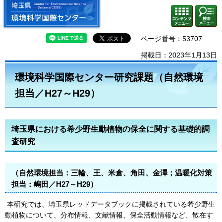
埼玉県 環境科学国際センター
検索・
コンテ
共通メ
ンツメ
ニュー
ニュー
ページ番号：53707
掲載日：2023年1月13日
環境科学国際センター研究課題（自然環境
担当／H27～H29）
埼玉県における希少野生動植物の保全に関する基礎的調
査研究
（自然環境担当：三輪、王、米倉、角田、金澤；温暖化対策
担当：嶋田／H27～H29）
本研究では、埼玉県レッドデータブックに掲載されている希少野生
動植物について、分布情報、文献情報、保全活動情報など、散在す