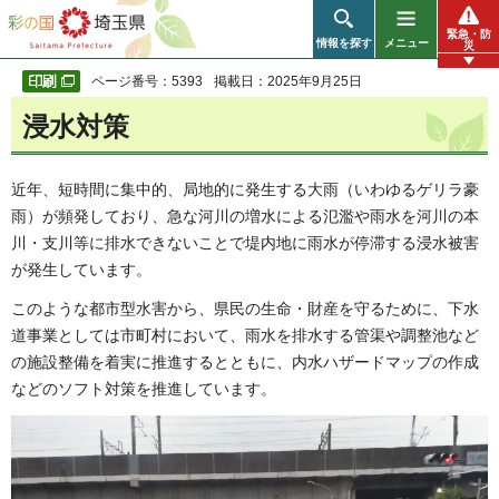
彩の国 埼玉県
緊急・防
情報を探す
メニュー
災
ページ番号：5393
掲載日：2025年9月25日
浸水対策
近年、短時間に集中的、局地的に発生する大雨（いわゆるゲリラ豪
雨）が頻発しており、急な河川の増水による氾濫や雨水を河川の本
川・支川等に排水できないことで堤内地に雨水が停滞する浸水被害
が発生しています。
このような都市型水害から、県民の生命・財産を守るために、下水
道事業としては市町村において、雨水を排水する管渠や調整池など
の施設整備を着実に推進するとともに、内水ハザードマップの作成
などのソフト対策を推進しています。