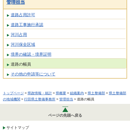
管理担当
道路占用許可
道路工事施行承認
河川占用
河川保全区域
境界の確認・境界証明
道路の幅員
その他の申請等について
トップページ
>
県政情報・統計
>
県概要
>
組織案内
>
県土整備部
>
県土整備部
の地域機関
>
行田県土整備事務所
>
管理担当
> 道路の幅員
ページの先頭へ戻る
サイトマップ