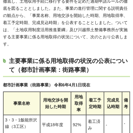
徹底し、土地収用手続に移行する要件を定めた適期申請ルールの徹
底を図ることとしました。また、事業の進行管理に関する説明責任
の観点から、「事業名称、用地交渉を開始した時期、用地取得率、
着工予定時期、完成見込時期」を公表することとしました。ついて
は、「土地収用制度活用推進要綱」及び川越県土整備事務所が実施
する主要事業に係る用地取得の状況について、次のとおり公表しま
す。
主要事業に係る用地取得の状況の公表につい
て（都市計画事業：街路事業）
都市計画事業（街路事業） 令和6年4月1日現在
用地
用地交渉を開
着工予
完成見
備
事業名称
取得
始した時期
定時期
込時期
考
率
3・3・1飯能所沢
着工済
-
平成18年度
92%
-
線（3工区）
み