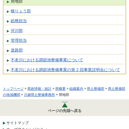
用地部
橋りょう部
総務担当
河川部
管理担当
道路部
不老川における調節池整備事業について
不老川における調節池整備事業の第 2 回事業説明会について
トップページ
>
県政情報・統計
>
県概要
>
組織案内
>
県土整備部
>
県土整備部
の地域機関
>
川越県土整備事務所
> 用地部
ページの先頭へ戻る
サイトマップ