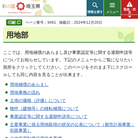
彩の国 埼玉県
緊急・防
情報を探す
メニュー
災
ページ番号：9491
掲載日：2024年12月20日
用地部
ここでは、用地補償のあらまし及び事業認定等に関する適期申請等
についてお知らせしています。下記のメニューからご覧になりたい
箇所をクリックしてください。このページをそのまま下にスクロー
ルしても同じ内容を見ることが出来ます。
用地補償のあらまし
用地事務の流れ
土地の価格（評価）について
物件（建物等）の移転補償について
事業認定等に関する適期申請等について
主要事業に係る用地取得の状況の公表について（都市計画事業：
街路事業）