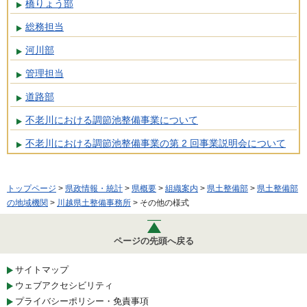
橋りょう部
総務担当
河川部
管理担当
道路部
不老川における調節池整備事業について
不老川における調節池整備事業の第 2 回事業説明会について
トップページ
>
県政情報・統計
>
県概要
>
組織案内
>
県土整備部
>
県土整備部
の地域機関
>
川越県土整備事務所
> その他の様式
ページの先頭へ戻る
サイトマップ
ウェブアクセシビリティ
プライバシーポリシー・免責事項