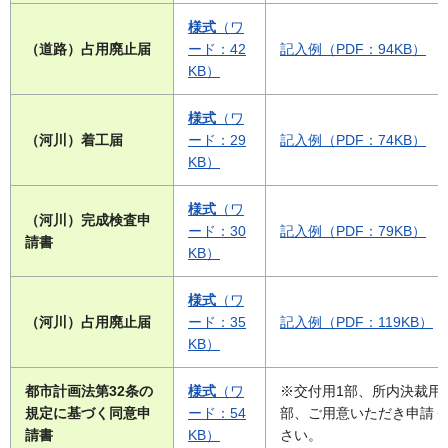
様式
（ワ
（道路）占用廃止届
ード：42
記入例（PDF：94KB）
KB）
様式
（ワ
（河川）着工届
ード：29
記入例（PDF：74KB）
KB）
様式
（ワ
（河川）完成検査申
ード：30
記入例（PDF：79KB）
請書
KB）
様式
（ワ
（河川）占用廃止届
ード：35
記入例（PDF：119KB）
KB）
都市計画法第32条の
様式
（ワ
※交付用1部、所内決裁用
規定に基づく同意申
ード：54
部、ご用意いただき申請く
請書
KB）
さい。