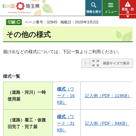
彩の国 埼玉県
緊急・防
情報を探す
メニュー
災
ページ番号：32845
掲載日：2026年3月2日
その他の様式
届け出などの様式については、下記一覧よりご利用ください。
画面サイズで表示
様式一覧
様式
（ワ
（道路・河川）一時
ード：16
記入例（PDF：119KB）
使用届
KB）
様式
（ワ
（道路）着工・仮復
ード：31
記入例（PDF：94KB）
旧完了・完了届
KB）