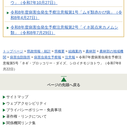
ウ」（令和7年10月27日）
令和8年度病害虫発生予察注意報第1号「ムギ類赤かび病」（令
和8年4月27日）
令和8年度病害虫発生予察注意報第2号「イネ斑点米カメムシ
類」（令和8年7月29日）
トップページ
>
県政情報・統計
>
県概要
>
組織案内
>
農林部
>
農林部の地域機
関
>
病害虫防除所
>
病害虫発生予察報
>
注意報
> 令和7年度病害虫発生予察注
意報第5号「ネギ・ブロッコリー・ダイズ、シロイチモジヨトウ」（令和7年8
月22日）
ページの先頭へ戻る
サイトマップ
ウェブアクセシビリティ
プライバシーポリシー・免責事項
著作権・リンクについて
関係機関リンク集