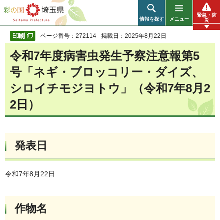
彩の国 埼玉県
緊急・防
情報を探す
メニュー
災
ページ番号：272114
掲載日：2025年8月22日
令和7年度病害虫発生予察注意報第5
号「ネギ・ブロッコリー・ダイズ、
シロイチモジヨトウ」（令和7年8月2
2日）
発表日
令和7年8月22日
作物名