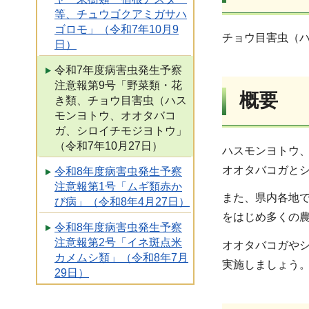
等、チュウゴクアミガサハ
ゴロモ」（令和7年10月9
チョウ目害虫（
日）
令和7年度病害虫発生予察
注意報第9号「野菜類・花
概要
き類、チョウ目害虫（ハス
モンヨトウ、オオタバコ
ガ、シロイチモジヨトウ」
（令和7年10月27日）
ハスモンヨトウ
オオタバコガと
令和8年度病害虫発生予察
注意報第1号「ムギ類赤か
また、県内各地
び病」（令和8年4月27日）
をはじめ多くの
令和8年度病害虫発生予察
注意報第2号「イネ斑点米
オオタバコガや
カメムシ類」（令和8年7月
実施しましょう
29日）