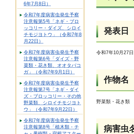
6年7月8日）
令和7年度病害虫発生予察
注意報第5号「ネギ・ブロ
ッコリー・ダイズ、シロイ
発表日
チモジヨトウ」（令和7年8
月22日）
令和7年度病害虫発生予察
令和7年10月27日
注意報第6号「ダイズ・野
菜類・花き類、オオタバコ
ガ」（令和7年9月1日）
作物名
令和7年度病害虫発生予察
注意報第7号「ネギ・ダイ
ズ・ブロッコリー・その他
野菜類・花き類
野菜類、シロイチモジヨト
ウ」（令和7年9月22日）
令和7年度病害虫発生予察
病害虫
注意報第8号「植木類・チ
ャ・果樹類・宿根アスター