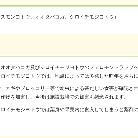
ハスモンヨトウ、オオタバコガ、シロイチモジヨトウ）
、オオタバコガ及びシロイチモジヨトウのフェロモントラップ
シロイチモジヨトウでは、地点によっては多発した昨年をさら
で、ネギやブロッコリー等で幼虫による甚だしい食害が確認され
農作物を加害し、今後は施設栽培での被害も懸念されます。
シロイチモジヨトウでは葉身や果実内に食入してしまうと薬剤
。