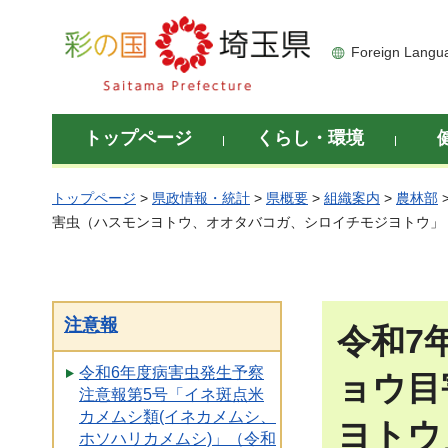
彩の国 埼玉県
Foreign Langu
トップページ
くらし・環境
トップページ
>
県政情報・統計
>
県概要
>
組織案内
>
農林部
害虫（ハスモンヨトウ、オオタバコガ、シロイチモジヨトウ」（
注意報
令和7
令和6年度病害虫発生予察
ョウ目
注意報第5号「イネ斑点米
カメムシ類(イネカメムシ、
ヨトウ
ホソハリカメムシ)」（令和