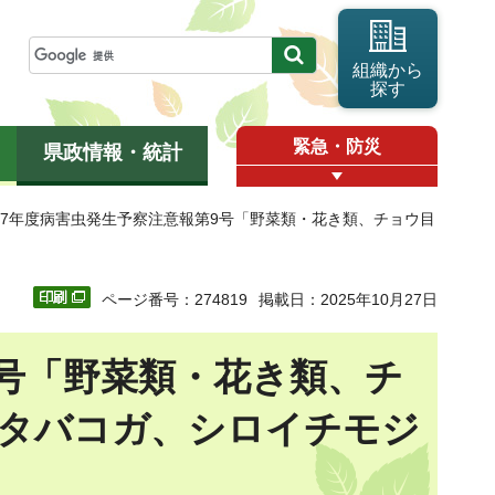
組織から
探す
緊急・防災
県政情報・統計
和7年度病害虫発生予察注意報第9号「野菜類・花き類、チョウ目
ページ番号：274819
掲載日：2025年10月27日
9号「野菜類・花き類、チ
タバコガ、シロイチモジ