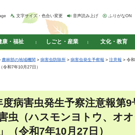
age
文字サイズ・色合い変更
音声読み上げ
ふりがなON
健康・福祉
しごと・産業
文化・教育
>
農林部の地域機関
>
病害虫防除所
>
病害虫発生予察報
>
注意報
> 令
令和7年10月27日）
年度病害虫発生予察注意報第
害虫（ハスモンヨトウ、オオ
」（令和7年10月27日）