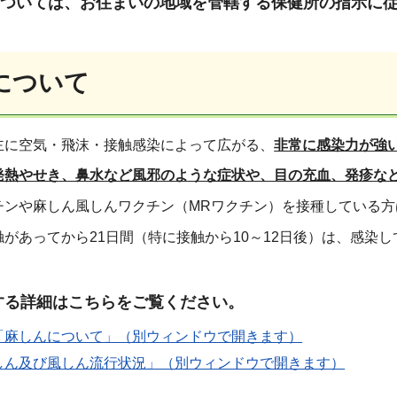
ついては、お住まいの地域を管轄する保健所の指示に
について
主に空気・飛沫・接触感染によって広がる、
非常に感染力が強
発熱やせき、鼻水など風邪のような症状や、目の充血、発疹な
チンや麻しん風しんワクチン（MRワクチン）を接種している
触があってから21日間（特に接触から10～12日後）は、感染
する詳細はこちらをご覧ください。
「麻しんについて」（別ウィンドウで開きます）
しん及び風しん流行状況」（別ウィンドウで開きます）