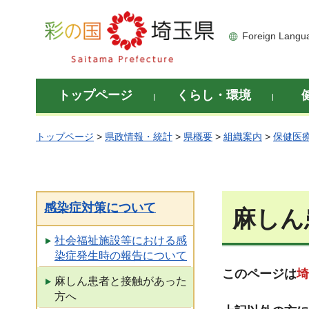
彩の国 埼玉県
Foreign Langu
トップページ
くらし・環境
トップページ
>
県政情報・統計
>
県概要
>
組織案内
>
保健医
感染症対策について
麻しん
社会福祉施設等における感
染症発生時の報告について
このページは
埼
麻しん患者と接触があった
方へ