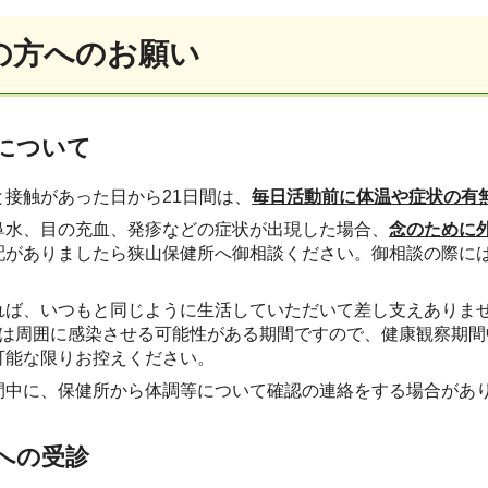
の方へのお願い
について
と接触があった日から21日間は、
毎日活動前に体温や症状の有
鼻水、目の充血、発疹などの症状が出現した場合、
念のために
配がありましたら狭山保健所へ御相談ください。御相談の際に
。
れば、いつもと同じように生活していただいて差し支えありま
では周囲に感染させる可能性がある期間ですので、健康観察期
可能な限りお控えください。
間中に、保健所から体調等について確認の連絡をする場合があ
への受診