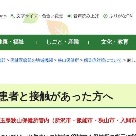
age
文字サイズ・色合い変更
音声読み上げ
ふりがなON
健康・福祉
しごと・産業
文化・教育
療部
>
保健医療部の地域機関
>
狭山保健所
>
感染症対策について
> 麻
患者と接触があった方へ
玉県狭山保健所管内（所沢市・飯能市・狭山市・入間