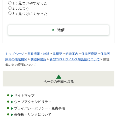
1：見つけやすかった
2：ふつう
3：見つけにくかった
送信
トップページ
>
県政情報・統計
>
県概要
>
組織案内
>
保健医療部
>
保健医
療部の地域機関
>
朝霞保健所
>
新型コロナウイルス感染症について
> 陽性
者の方の療養について
ページの先頭へ戻る
サイトマップ
ウェブアクセシビリティ
プライバシーポリシー・免責事項
著作権・リンクについて